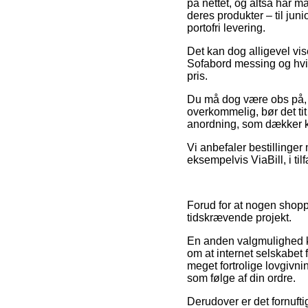
på nettet, og altså har m
deres produkter – til jun
portofri levering.
Det kan dog alligevel vis
Sofabord messing og hvid
pris.
Du må dog være obs på, at
overkommelig, bør det tit
anordning, som dækker kø
Vi anbefaler bestillinger
eksempelvis ViaBill, i til
Forud for at nogen shopp
tidskrævende projekt.
En anden valgmulighed ka
om at internet selskabet f
meget fortrolige lovgivni
som følge af din ordre.
Derudover er det fornufti