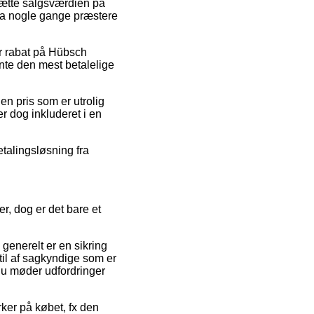
dsætte salgsværdien på
dda nogle gange præstere
er rabat på Hübsch
nte den mest betalelige
en pris som er utrolig
r dog inkluderet i en
etalingsløsning fra
r, dog er det bare et
enerelt er en sikring
 til af sagkyndige som er
 du møder udfordringer
rker på købet, fx den