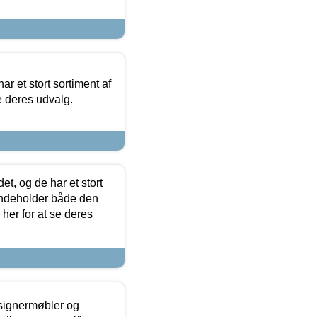
ar et stort sortiment af
e deres udvalg.
t, og de har et stort
 indeholder både den
 her for at se deres
esignermøbler og