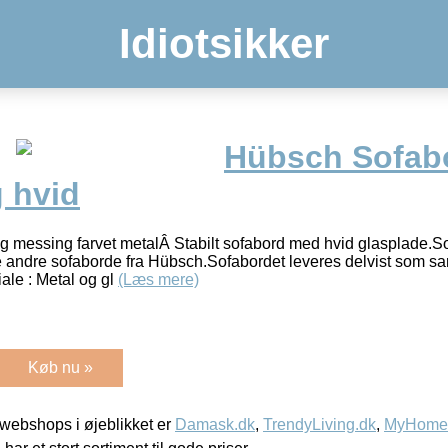
Idiotsikker
Hübsch Sofab
 hvid
g messing farvet metalÂ Stabilt sofabord med hvid glasplade.So
andre sofaborde fra Hübsch.Sofabordet leveres delvist som sam
ale : Metal og gl
(Læs mere)
Køb nu »
webshops i øjeblikket er
Damask.dk
,
TrendyLiving.dk
,
MyHomeM