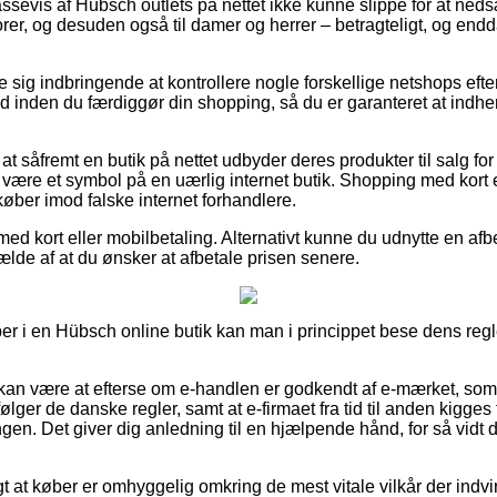
assevis af Hübsch outlets på nettet ikke kunne slippe for at ne
iorer, og desuden også til damer og herrer – betragteligt, og en
e sig indbringende at kontrollere nogle forskellige netshops eft
 inden du færdiggør din shopping, så du er garanteret at indhe
 såfremt en butik på nettet udbyder deres produkter til salg for 
 være et symbol på en uærlig internet butik. Shopping med kort e
ber imod falske internet forhandlere.
 med kort eller mobilbetaling. Alternativt kunne du udnytte en afb
fælde af at du ønsker at afbetale prisen senere.
er i en Hübsch online butik kan man i princippet bese dens regle
n være at efterse om e-handlen er godkendt af e-mærket, som g
ølger de danske regler, samt at e-firmaet fra tid til anden kigges
ngen. Det giver dig anledning til en hjælpende hånd, for så vidt
gt at køber er omhyggelig omkring de mest vitale vilkår der indvi