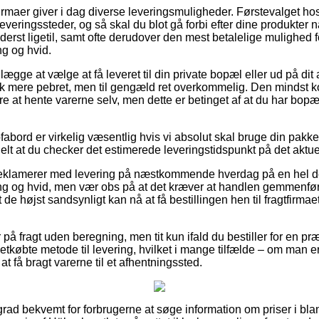
 firmaer giver i dag diverse leveringsmuligheder. Førstevalget h
ringssteder, og så skal du blot gå forbi efter dine produkter når 
derst ligetil, samt ofte derudover den mest betalelige mulighed f
g og hvid.
gge at vælge at få leveret til din private bopæl eller ud på di
hak mere pebret, men til gengæld ret overkommelig. Den mindst 
 at hente varerne selv, men dette er betinget af at du har bopæ
abord er virkelig væsentlig hvis vi absolut skal bruge din pakke
tuelt at du checker det estimerede leveringstidspunkt på det aktue
reklamerer med levering på næstkommende hverdag på en hel de
 og hvid, men vær obs på at det kræver at handlen gemmenføre
 de højst sandsynligt kan nå at få bestillingen hen til fragtfirm
å fragt uden beregning, men tit kun ifald du bestiller for en pr
etkøbte metode til levering, hvilket i mange tilfælde – om man 
 at få bragt varerne til et afhentningssted.
grad bekvemt for forbrugerne at søge information om priser i bla