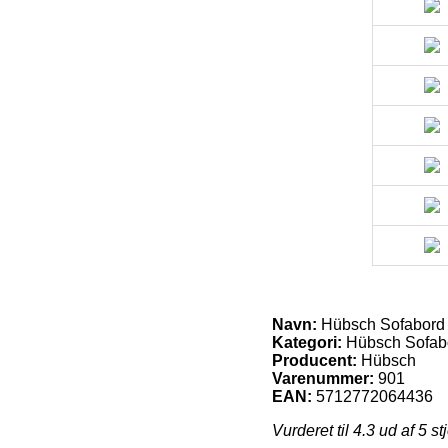
Navn:
Hübsch Sofabord 
Kategori:
Hübsch Sofab
Producent:
Hübsch
Varenummer:
901
EAN:
5712772064436
Vurderet til
4.3
ud af 5 st