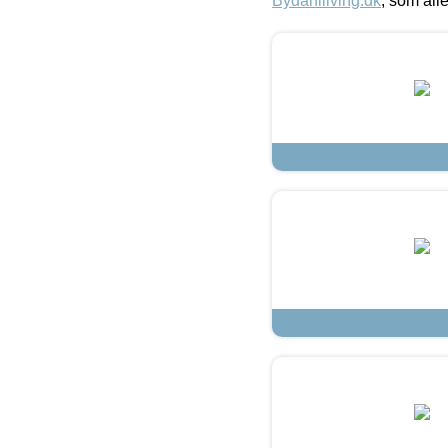
Bydahlliving.dk
, som alle