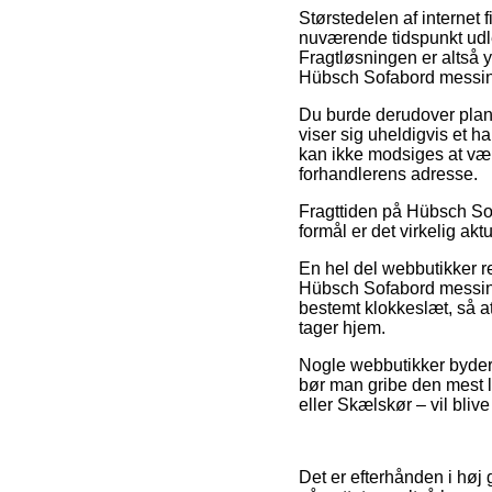
Størstedelen af internet
nuværende tidspunkt udleve
Fragtløsningen er altså y
Hübsch Sofabord messin
Du burde derudover planlæ
viser sig uheldigvis et 
kan ikke modsiges at være
forhandlerens adresse.
Fragttiden på Hübsch Sof
formål er det virkelig ak
En hel del webbutikker 
Hübsch Sofabord messing
bestemt klokkeslæt, så at
tager hjem.
Nogle webbutikker byder p
bør man gribe den mest l
eller Skælskør – vil blive
Det er efterhånden i høj 