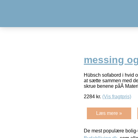
messing og
Hübsch sofabord i hvid o
at sætte sammen med de 
skrue benene påÂ Materi
2284
kr.
(Vis fragtpris)
Læs mere »
De mest populære bolig-