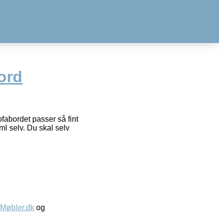
ord
fabordet passer så fint
l selv. Du skal selv
øbler.dk
og