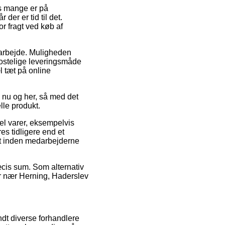
os mange er på
der er tid til det.
or fragt ved køb af
t arbejde. Muligheden
kostelige leveringsmåde
l tæt på online
 nu og her, så med det
lle produkt.
l varer, eksempelvis
s tidligere end et
aet inden medarbejderne
æcis sum. Som alternativ
er nær Herning, Haderslev
ndt diverse forhandlere