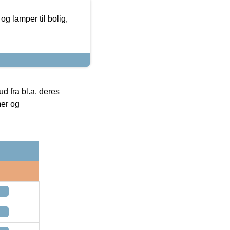
g lamper til bolig,
 fra bl.a. deres
mer og