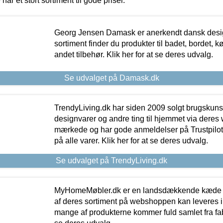
 har et stort sortiment til gode priser.
Georg Jensen Damask er anerkendt dansk desig
sortiment finder du produkter til badet, bordet, 
andet tilbehør. Klik her for at se deres udvalg.
Se udvalget på Damask.dk
TrendyLiving.dk har siden 2009 solgt brugskunst, 
designvarer og andre ting til hjemmet via deres
mærkede og har gode anmeldelser på Trustpilot,
på alle varer. Klik her for at se deres udvalg.
Se udvalget på TrendyLiving.dk
MyHomeMøbler.dk er en landsdækkende kæde m
af deres sortiment på webshoppen kan leveres i
mange af produkterne kommer fuld samlet fra fabr