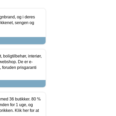
nbrand, og i deres
køkkenet, sengen og
boligtilbehør, interiør,
 webshop. De er e-
 foruden prisgaranti
ed 36 butikker. 80 %
nden for 1 uge, og
ikken. Klik her for at