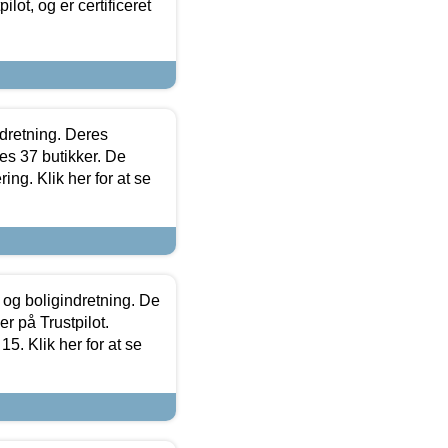
lot, og er certificeret
ndretning. Deres
s 37 butikker. De
ing. Klik her for at se
 og boligindretning. De
r på Trustpilot.
5. Klik her for at se