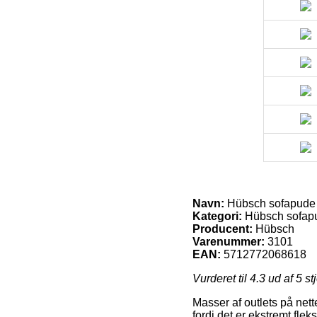
Navn:
Hübsch sofapude 
Kategori:
Hübsch sofapu
Producent:
Hübsch
Varenummer:
3101
EAN:
5712772068618
Vurderet til
4.3
ud af 5 st
Masser af outlets på nette
fordi det er ekstremt flek