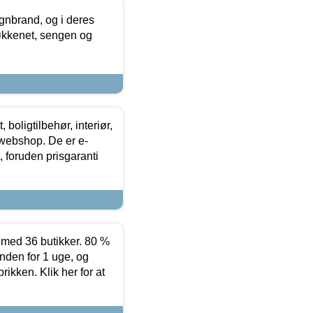
nbrand, og i deres
køkkenet, sengen og
boligtilbehør, interiør,
 webshop. De er e-
 foruden prisgaranti
ed 36 butikker. 80 %
nden for 1 uge, og
ikken. Klik her for at