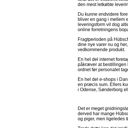
den mest letkøbte lever
Du kunne endvidere foretr
bliver en gang i mellem e
leveringsform vil dog alti
online forretningens bop
Fragtperioden på Hübsch 
dine nye varer nu og her, 
vedkommende produkt.
En hel del internet foret
påkræver at bestillingen
ordnet før personalet tag
En hel del e-shops i Danm
en præcis sum. Ellers ku
i Odense, Sønderborg eller
Det er meget gnidningsløs
derved har mange Hübsch 
og piger, men ligeledes 