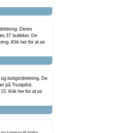
ndretning. Deres
s 37 butikker. De
ing. Klik her for at se
 og boligindretning. De
r på Trustpilot.
5. Klik her for at se
g lamper til bolig,