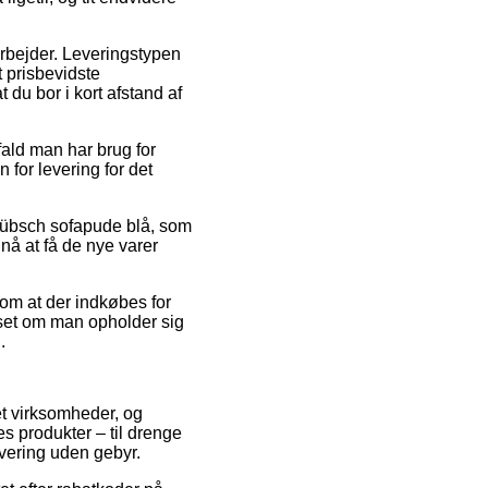
arbejder. Leveringstypen
t prisbevidste
 du bor i kort afstand af
ald man har brug for
 for levering for det
s Hübsch sofapude blå, som
nå at få de nye varer
 om at der indkøbes for
nset om man opholder sig
.
et virksomheder, og
s produkter – til drenge
evering uden gebyr.