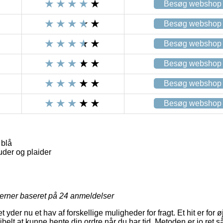
Besøg webshop
Besøg webshop
Besøg webshop
Besøg webshop
Besøg webshop
Besøg webshop
blå
der og plaider
jerner baseret på
24
anmeldelser
t yder nu et hav af forskellige muligheder for fragt. Et hit er fo
sibelt at kunne hente din ordre når du har tid. Metoden er jo ret så 