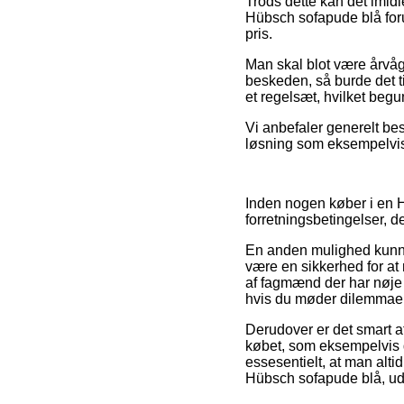
Trods dette kan det imidle
Hübsch sofapude blå foru
pris.
Man skal blot være årvåge
beskeden, så burde det ti
et regelsæt, hvilket begu
Vi anbefaler generelt be
løsning som eksempelvis 
Inden nogen køber i en Hü
forretningsbetingelser, d
En anden mulighed kunne 
være en sikkerhed for at 
af fagmænd der har nøje 
hvis du møder dilemmaer
Derudover er det smart a
købet, som eksempelvis 
essesentielt, at man alti
Hübsch sofapude blå, ude