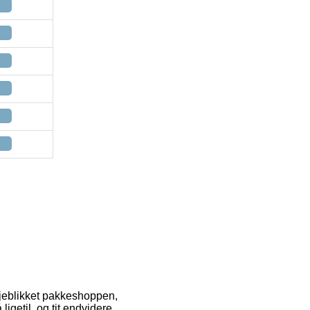
r øjeblikket pakkeshoppen,
ligetil, og tit endvidere