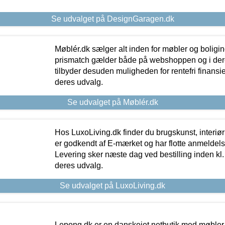
Se udvalget på DesignGaragen.dk
Møblér.dk sælger alt inden for møbler og boligi
prismatch gælder både på webshoppen og i dere
tilbyder desuden muligheden for rentefri finansier
deres udvalg.
Se udvalget på Møblér.dk
Hos LuxoLiving.dk finder du brugskunst, interiør
er godkendt af E-mærket og har flotte anmeldelse
Levering sker næste dag ved bestilling inden kl. 1
deres udvalg.
Se udvalget på LuxoLiving.dk
Lepong.dk er en danskejet netbutik med møbler o