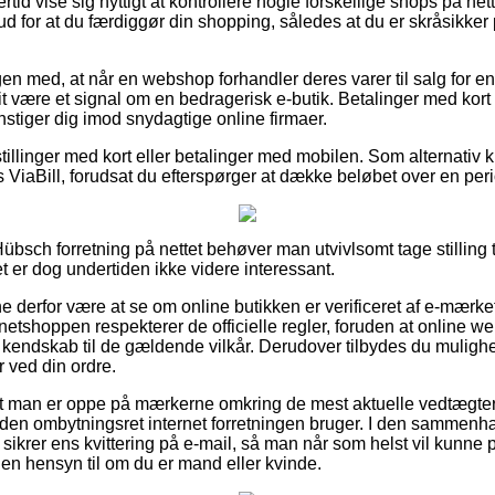
rtid vise sig nyttigt at kontrollere nogle forskellige shops på net
d for at du færdiggør din shopping, således at du er skråsikker
n med, at når en webshop forhandler deres varer til salg for en p
t være et signal om en bedragerisk e-butik. Betalinger med kort 
nstiger dig imod snydagtige online firmaer.
stillinger med kort eller betalinger med mobilen. Som alternativ
ViaBill, forudsat du efterspørger at dække beløbet over en per
bsch forretning på nettet behøver man utvivlsomt tage stilling t
et er dog undertiden ikke videre interessant.
derfor være at se om online butikken er verificeret af e-mærket,
netshoppen respekterer de officielle regler, foruden at online w
kendskab til de gældende vilkår. Derudover tilbydes du mulighe
 ved din ordre.
t man er oppe på mærkerne omkring de mest aktuelle vedtægter 
den ombytningsret internet forretningen bruger. I den sammenh
d sikrer ens kvittering på e-mail, så man når som helst vil kunne 
n hensyn til om du er mand eller kvinde.