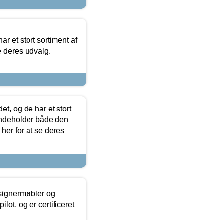
ar et stort sortiment af
e deres udvalg.
t, og de har et stort
 indeholder både den
 her for at se deres
esignermøbler og
lot, og er certificeret