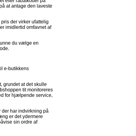
tet efter rabatkoder på
 på at antage den laveste
ris der virker ufattelig
er imidlertid omfavnet af
 kunne du vælge en
iode.
il e-butikkens
 grundet at det skulle
ebshoppen tit monitoreres
d for hjælpende service,
der har indvirkning på
æng er det ydermere
påvise sin ordre af