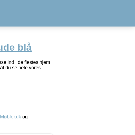
ude blå
e ind i de flestes hjem
Vil du se hele vores
øbler.dk
og