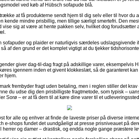
ingsmodel ved køb af Hübsch sofapude blå.
ække at få produkterne sendt hjem til dig selv eller til hvor du 
n kende mindre prisbillig, men tillige særligt smertefri. Den mes
d vise sig at være at hente pakken selv, hvilket dog forudsætter at
æl.
sofapuder og plaider er naturligvis særdeles udslagsgivende if
så af den grund er det komplet vigtigt at du tjekker tidshorisonten
agender giver dag-til-dag fragt på adskillige varer, eksempelvi
 køres igennem inden et givent klokkeslæt, så de garanteret kan 
er hjem.
ark frembyder fragt uden betaling, men i reglen stiller det krav
nne du udse dig den prisbilligste fragtmetode, som typisk – ua
 Sorø – er at få dem til at køre dine varer til et udleveringssted
t for alle og enhver at finde de laveste priser på diverse intern
e-shops fundet det uundgåeligt at presse prisniveauet på dere
til herrer og damer – drastisk, og endda nogle gange præstere l