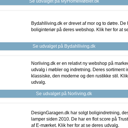
Se udvalget på MyHomeMøbler.dk
Bydahlliving.dk er drevet af mor og to døtre. De h
boliginteriør på deres webshop. Klik her for at s
Se udvalget på Bydahlliving.dk
Norliving.dk er en relativt ny webshop på markede
udvalg i møbler og indretning. Deres sortiment
klassiske, den moderne og den rustikke stil. Klik
udvalg.
Se udvalget på Norliving.dk
DesignGaragen.dk har solgt boligindretning, d
lamper siden 2010. De har en flot score på Trustpi
af E-mærket. Klik her for at se deres udvalg.