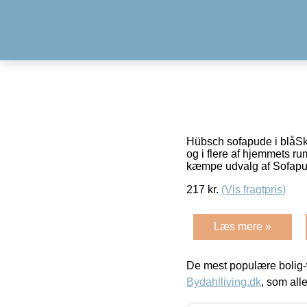
Hübsch sofapude i blåSkø
og i flere af hjemmets r
kæmpe udvalg af Sofapud
217
kr.
(Vis fragtpris)
Læs mere »
De mest populære bolig-
Bydahlliving.dk
, som alle