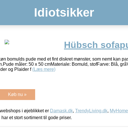
Idiotsikker
Hübsch sofap
n bomulds pude med et fint diskret mønster, som nemt kan pass
um.Pude måler: 50 x 50 cmMateriale: Bomuld, stofFarve: Blå, grå
er og Plaider f
(Læs mere)
Køb nu »
webshops i øjeblikket er
Damask.dk
,
TrendyLiving.dk
,
MyHomeM
 har et stort sortiment til gode priser.