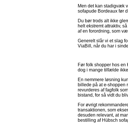
Men det kan stadigvæk vi
sofapude Bordeaux før du 
Du bør trods alt ikke gl
helt ekstremt attraktiv, 
af en forordning, som vær
Generelt slår vi et slag f
ViaBill, når du har i sin
Før folk shopper hos en H
dog i mange tilfælde ikke
En nemmere løsning kunne
billede på at e-shoppen 
revurderes af fagfolk so
bistand, for så vidt du bl
For øvrigt rekommanderer
transaktionen, som eksem
desuden relevant, at man 
bestilling af Hübsch sofa