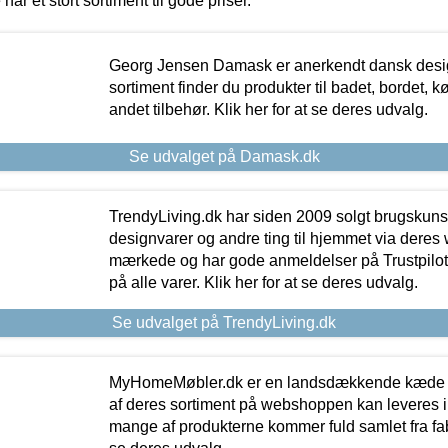
 har et stort sortiment til gode priser.
Georg Jensen Damask er anerkendt dansk desig
sortiment finder du produkter til badet, bordet, 
andet tilbehør. Klik her for at se deres udvalg.
Se udvalget på Damask.dk
TrendyLiving.dk har siden 2009 solgt brugskunst, 
designvarer og andre ting til hjemmet via deres
mærkede og har gode anmeldelser på Trustpilot,
på alle varer. Klik her for at se deres udvalg.
Se udvalget på TrendyLiving.dk
MyHomeMøbler.dk er en landsdækkende kæde m
af deres sortiment på webshoppen kan leveres i
mange af produkterne kommer fuld samlet fra fabr