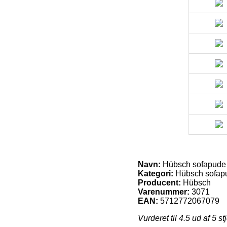
Navn:
Hübsch sofapude
Kategori:
Hübsch sofapu
Producent:
Hübsch
Varenummer:
3071
EAN:
5712772067079
Vurderet til
4.5
ud af 5 st