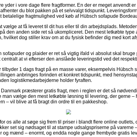
re yder i vore dage flere fragtformer. En der er meget anvendt e
 afhenter du blot pakken på et selvvalgt tidspunkt. Leveringsfo
t betalelige fragtmulighed ved køb af Hübsch sofapude Bordea
vælge at få leveret til dit hus eller til din arbejdsplads. Metode
å den anden side ret så ukompliceret. Den mest letkøbte type af
, hvilket dog stiller krav om at du fysisk befinder dig med kort a
ofapuder og plaider er ret så vigtig ifald vi absolut skal brug
 centralt at vi efterser den anslåede leveringstid ved det respekt
er tilbyder 1 dags fragt på en masse varer, eksempelvis Hübsc
tillingen anbringes forinden et konkret tidspunkt, med hensynstage
nden logistikmedarbejderne holder fyraften.
 Danmark præsterer gratis fragt, men i reglen er det så nødvend
nne man vælge den mest letkøbte løsning til levering, der gerne 
n – vil blive at få bragt din ordre til en pakkeshop.
 for os alle at søge sig frem til priser i blandt flere online outlet
kker set sig nødsaget til at stampe udsalgspriserne på varerne – 
er og mænd – enormt, og endda nogle gange frembyde gratis lev