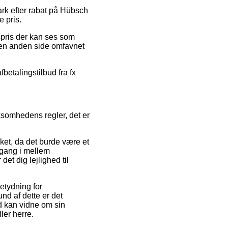
ark efter rabat på Hübsch
 pris.
spris der kan ses som
 den anden side omfavnet
fbetalingstilbud fra fx
rksomhedens regler, det er
ket, da det burde være et
 gang i mellem
t dig lejlighed til
etydning for
nd af dette er det
id kan vidne om sin
ler herre.