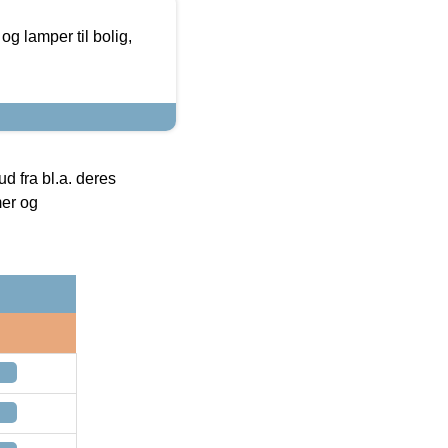
g lamper til bolig,
 fra bl.a. deres
mer og