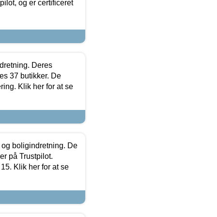
lot, og er certificeret
ndretning. Deres
s 37 butikker. De
ing. Klik her for at se
 og boligindretning. De
r på Trustpilot.
5. Klik her for at se