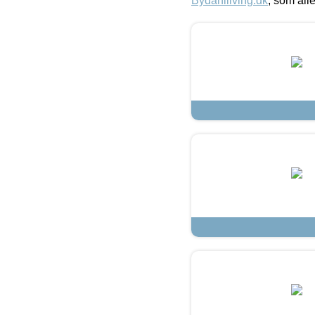
Bydahlliving.dk
, som alle