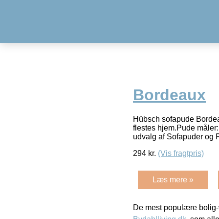
Bordeaux
Hübsch sofapude Bordeau
flestes hjem.Pude måler
udvalg af Sofapuder og P
294
kr.
(Vis fragtpris)
Læs mere »
De mest populære bolig-