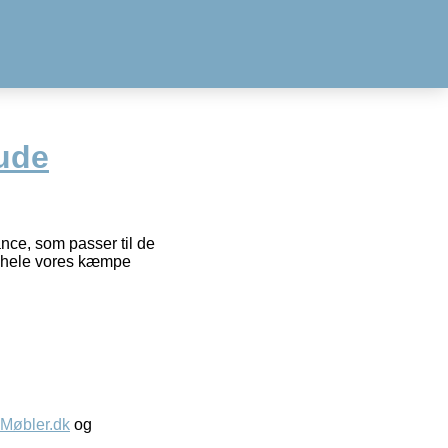
ude
ce, som passer til de
e hele vores kæmpe
øbler.dk
og