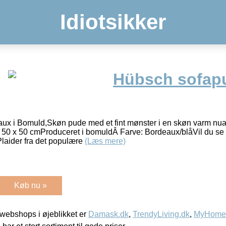
Idiotsikker
Hübsch sofap
x i Bomuld,Skøn pude med et fint mønster i en skøn varm nuan
: 50 x 50 cmProduceret i bomuldÂ Farve: Bordeaux/blåVil du s
laider fra det populære
(Læs mere)
Køb nu »
webshops i øjeblikket er
Damask.dk
,
TrendyLiving.dk
,
MyHomeM