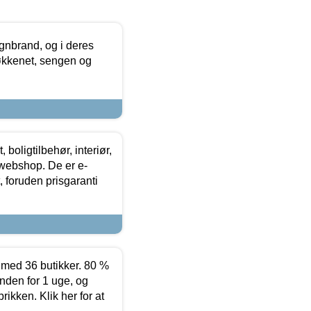
nbrand, og i deres
køkkenet, sengen og
boligtilbehør, interiør,
 webshop. De er e-
 foruden prisgaranti
ed 36 butikker. 80 %
nden for 1 uge, og
ikken. Klik her for at