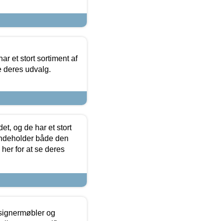
ar et stort sortiment af
e deres udvalg.
t, og de har et stort
 indeholder både den
 her for at se deres
esignermøbler og