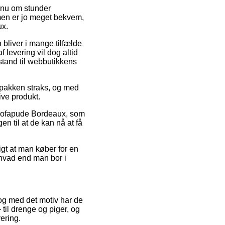
r nu om stunder
rmen er jo meget bekvem,
ux.
n bliver i mange tilfælde
 levering vil dog altid
fstand til webbutikkens
e pakken straks, og med
ive produkt.
h sofapude Bordeaux, som
n til at de kan nå at få
igt at man køber for en
– hvad end man bor i
s, og med det motiv har de
til drenge og piger, og
ering.