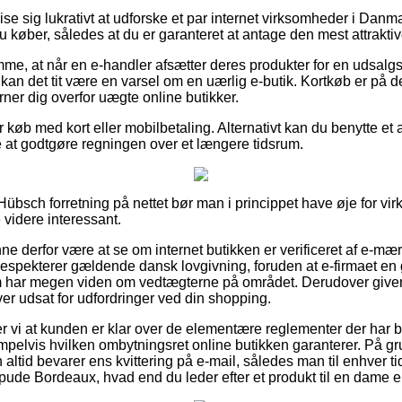
se sig lukrativt at udforske et par internet virksomheder i Danm
køber, således at du er garanteret at antage den mest attraktive
emme, at når en e-handler afsætter deres produkter for en udsalg
så kan det tit være en varsel om en uærlig e-butik. Kortkøb er på
ner dig overfor uægte online butikker.
or køb med kort eller mobilbetaling. Alternativt kan du benytte et a
de at godtgøre regningen over et længere tidsrum.
übsch forretning på nettet bør man i princippet have øje for vi
 videre interessant.
 derfor være at se om internet butikken er verificeret af e-mær
respekterer gældende dansk lovgivning, foruden at e-firmaet en
m har megen viden om vedtægterne på området. Derudover giver de
iver udsat for udfordringer ved din shopping.
 vi at kunden er klar over de elementære reglementer der har b
pelvis hvilken ombytningsret online butikken garanterer. På gru
altid bevarer ens kvittering på e-mail, således man til enhver t
pude Bordeaux, hvad end du leder efter et produkt til en dame el