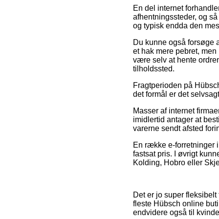
En del internet forhandle
afhentningssteder, og så
og typisk endda den mes
Du kunne også forsøge at 
et hak mere pebret, men p
være selv at hente ordren
tilholdssted.
Fragtperioden på Hübsch s
det formål er det selvsagt
Masser af internet firma
imidlertid antager at bes
varerne sendt afsted fori
En række e-forretninger i
fastsat pris. I øvrigt ku
Kolding, Hobro eller Skjer
Det er jo super fleksibelt
fleste Hübsch online buti
endvidere også til kvind