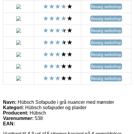
Besøg webshop
Besøg webshop
Besøg webshop
Besøg webshop
Besøg webshop
Besøg webshop
Besøg webshop
Navn:
Hübsch Sofapude i grå nuancer med mønster
Kategori:
Hübsch sofapuder og plaider
Producent:
Hübsch
Varenummer:
538
EAN:
Vurderet til
4.3
ud af 5 stjerner baseret på
4
anmeldelser