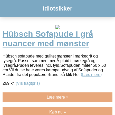
Idiotsikker
Hübsch Sofapude i grå
nuancer med mønster
Hübsch sofapude med quiltet mønster i mørkegrå og
lysegrå. Passer sammen medÂ plaid i mørkegrå og
lysegrå.Puden leveres incl. fyld.Sofapuden måler 50 x 50
cm.Vil du se hele vores kæmpe udvalg af Sofapuder og
Plaider fra det populære Brand, så klik Her
(Læs mere)
269
kr.
(Vis fragtpris)
Læs mere »
Køb nu »