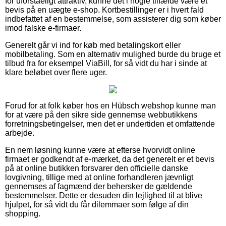
for uforståeligt attraktiv, kunne det i nogle tilfælde være et
bevis på en uægte e-shop. Kortbestillinger er i hvert fald
indbefattet af en bestemmelse, som assisterer dig som køber
imod falske e-firmaer.
Generelt går vi ind for køb med betalingskort eller
mobilbetaling. Som en alternativ mulighed burde du bruge et
tilbud fra for eksempel ViaBill, for så vidt du har i sinde at
klare beløbet over flere uger.
Forud for at folk køber hos en Hübsch webshop kunne man
for at være på den sikre side gennemse webbutikkens
forretningsbetingelser, men det er undertiden et omfattende
arbejde.
En nem løsning kunne være at efterse hvorvidt online
firmaet er godkendt af e-mærket, da det generelt er et bevis
på at online butikken forsvarer den officielle danske
lovgivning, tillige med at online forhandleren jævnligt
gennemses af fagmænd der behersker de gældende
bestemmelser. Dette er desuden din lejlighed til at blive
hjulpet, for så vidt du får dilemmaer som følge af din
shopping.