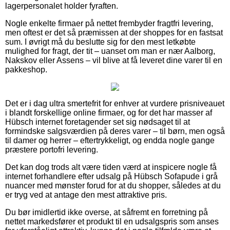
lagerpersonalet holder fyraften.
Nogle enkelte firmaer på nettet frembyder fragtfri levering,
men oftest er det så præmissen at der shoppes for en fastsat
sum. I øvrigt må du beslutte sig for den mest letkøbte
mulighed for fragt, der tit – uanset om man er nær Aalborg,
Nakskov eller Assens – vil blive at få leveret dine varer til en
pakkeshop.
Det er i dag ultra smertefrit for enhver at vurdere prisniveauet
i blandt forskellige online firmaer, og for det har masser af
Hübsch internet foretagender set sig nødsaget til at
formindske salgsværdien på deres varer – til børn, men også
til damer og herrer – eftertrykkeligt, og endda nogle gange
præstere portofri levering.
Det kan dog trods alt være tiden værd at inspicere nogle få
internet forhandlere efter udsalg på Hübsch Sofapude i grå
nuancer med mønster forud for at du shopper, således at du
er tryg ved at antage den mest attraktive pris.
Du bør imidlertid ikke overse, at såfremt en forretning på
nettet markedsfører et produkt til en udsalgspris som anses