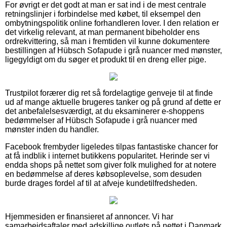
For øvrigt er det godt at man er sat ind i de mest centrale
retningslinjer i forbindelse med købet, til eksempel den
ombytningspolitik online forhandleren lover. I den relation er
det virkelig relevant, at man permanent bibeholder ens
ordrekvittering, så man i fremtiden vil kunne dokumentere
bestillingen af Hübsch Sofapude i grå nuancer med mønster,
ligegyldigt om du søger et produkt til en dreng eller pige.
Trustpilot forærer dig ret så fordelagtige genveje til at finde
ud af mange aktuelle brugeres tanker og på grund af dette er
det anbefalelsesværdigt, at du eksaminerer e-shoppens
bedømmelser af Hübsch Sofapude i grå nuancer med
mønster inden du handler.
Facebook frembyder ligeledes tilpas fantastiske chancer for
at få indblik i internet butikkens popularitet. Herinde ser vi
endda shops på nettet som giver folk mulighed for at notere
en bedømmelse af deres købsoplevelse, som desuden
burde drages fordel af til at afveje kundetilfredsheden.
Hjemmesiden er finansieret af annoncer. Vi har
samarbejdsaftaler med adskillige outlets på nettet i Danmark