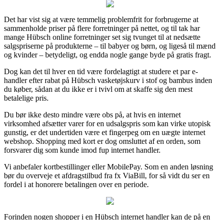
Det har vist sig at være temmelig problemfrit for forbrugerne at
sammenholde priser på flere forretninger på nettet, og til tak har
mange Hübsch online forretninger set sig tvunget til at nedsætte
salgspriserne på produkterne – til babyer og børn, og ligeså til mænd
og kvinder – betydeligt, og endda nogle gange byde på gratis fragt.
Dog kan det til hver en tid være fordelagtigt at studere et par e-
handler efter rabat på Hübsch vasketøjskurv i stof og bambus inden
du køber, sådan at du ikke er i tvivl om at skaffe sig den mest
betalelige pris.
Du bør ikke desto mindre være obs på, at hvis en internet
virksomhed afsætter varer for en udsalgspris som kan virke utopisk
gunstig, er det undertiden være et fingerpeg om en uægte internet
webshop. Shopping med kort er dog omsluttet af en orden, som
forsvarer dig som kunde imod fup internet handler.
Vi anbefaler kortbestillinger eller MobilePay. Som en anden løsning
bør du overveje et afdragstilbud fra fx ViaBill, for så vidt du ser en
fordel i at honorere betalingen over en periode.
Forinden nogen shopper i en Hübsch internet handler kan de på en