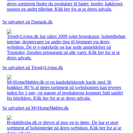
deres sortiment finder du produkter til badet, bordet, køkkenet,
sengen og andet tilbehør. Klik her for at se deres udvalg.
Se udvalget på Damask.dk
TrendyLiving.dk har siden 2009 solgt brugskunst, boligtilbehør,
interiør, designvarer og andre ting til hjemmet via deres
webshop. De er e-mærkede og har gode anmeldelser på
Trustpilot, foruden prisgaranti på alle varer. Klik her for at se
deres udvalg.
Se udvalget på TrendyLiving.dk
MyHomeMøbler.dk er en landsdækkende kæde med 36
butikker. 80 % af deres sortiment på webshoppen kan leveres
inden for 1 uge, og mange af produkterne kommer fuld samlet
fra fabrikken. Klik her for at se deres udvalg.
Se udvalget på MyHomeMøbler.dk
Bydahlliving.dk er drevet af mor og to døtre. De har et stort
sortiment af boliginteriør på deres webshop. Klik her for at se