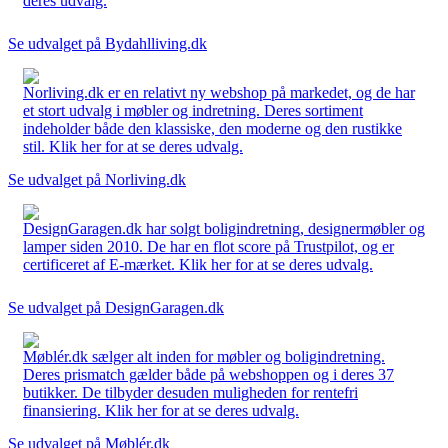
deres udvalg.
Se udvalget på Bydahlliving.dk
Norliving.dk er en relativt ny webshop på markedet, og de har
et stort udvalg i møbler og indretning. Deres sortiment
indeholder både den klassiske, den moderne og den rustikke
stil. Klik her for at se deres udvalg.
Se udvalget på Norliving.dk
DesignGaragen.dk har solgt boligindretning, designermøbler og
lamper siden 2010. De har en flot score på Trustpilot, og er
certificeret af E-mærket. Klik her for at se deres udvalg.
Se udvalget på DesignGaragen.dk
Møblér.dk sælger alt inden for møbler og boligindretning.
Deres prismatch gælder både på webshoppen og i deres 37
butikker. De tilbyder desuden muligheden for rentefri
finansiering. Klik her for at se deres udvalg.
Se udvalget på Møblér.dk