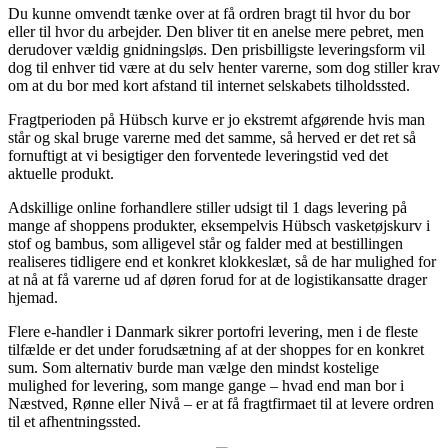
Du kunne omvendt tænke over at få ordren bragt til hvor du bor
eller til hvor du arbejder. Den bliver tit en anelse mere pebret, men
derudover vældig gnidningsløs. Den prisbilligste leveringsform vil
dog til enhver tid være at du selv henter varerne, som dog stiller krav
om at du bor med kort afstand til internet selskabets tilholdssted.
Fragtperioden på Hübsch kurve er jo ekstremt afgørende hvis man
står og skal bruge varerne med det samme, så herved er det ret så
fornuftigt at vi besigtiger den forventede leveringstid ved det
aktuelle produkt.
Adskillige online forhandlere stiller udsigt til 1 dags levering på
mange af shoppens produkter, eksempelvis Hübsch vasketøjskurv i
stof og bambus, som alligevel står og falder med at bestillingen
realiseres tidligere end et konkret klokkeslæt, så de har mulighed for
at nå at få varerne ud af døren forud for at de logistikansatte drager
hjemad.
Flere e-handler i Danmark sikrer portofri levering, men i de fleste
tilfælde er det under forudsætning af at der shoppes for en konkret
sum. Som alternativ burde man vælge den mindst kostelige
mulighed for levering, som mange gange – hvad end man bor i
Næstved, Rønne eller Nivå – er at få fragtfirmaet til at levere ordren
til et afhentningssted.