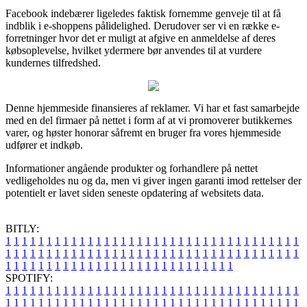
Facebook indebærer ligeledes faktisk fornemme genveje til at få
indblik i e-shoppens pålidelighed. Derudover ser vi en række e-
forretninger hvor det er muligt at afgive en anmeldelse af deres
købsoplevelse, hvilket ydermere bør anvendes til at vurdere
kundernes tilfredshed.
Denne hjemmeside finansieres af reklamer. Vi har et fast samarbejde
med en del firmaer på nettet i form af at vi promoverer butikkernes
varer, og høster honorar såfremt en bruger fra vores hjemmeside
udfører et indkøb.
Informationer angående produkter og forhandlere på nettet
vedligeholdes nu og da, men vi giver ingen garanti imod rettelser der
potentielt er lavet siden seneste opdatering af websitets data.
BITLY:
1
1
1
1
1
1
1
1
1
1
1
1
1
1
1
1
1
1
1
1
1
1
1
1
1
1
1
1
1
1
1
1
1
1
1
1
1
1
1
1
1
1
1
1
1
1
1
1
1
1
1
1
1
1
1
1
1
1
1
1
1
1
1
1
1
1
1
1
1
1
1
1
1
1
1
1
1
1
1
1
1
1
1
1
1
1
1
1
1
1
1
1
1
1
1
1
1
1
1
1
SPOTIFY:
1
1
1
1
1
1
1
1
1
1
1
1
1
1
1
1
1
1
1
1
1
1
1
1
1
1
1
1
1
1
1
1
1
1
1
1
1
1
1
1
1
1
1
1
1
1
1
1
1
1
1
1
1
1
1
1
1
1
1
1
1
1
1
1
1
1
1
1
1
1
1
1