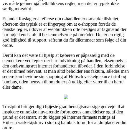
vis måde gennemgå netbutikkens regler, men det er typisk ikke
særlig morsomt.
Et andet forslag er at efterse om e-handlen er e-mærke tilsluttet,
eftersom det typisk er et fingerpeg om at e-shoppen forstår de
danske regler, udover at webbutikken ofte besøges af fagmænd der
har nøje kendskab til bestemmelserne på området. Det er en rigtig
god lejlighed til support, såfremt du får dilemmaer som følge af din
ordre.
Dertil kan det være til hjælp at køberen er påpasselig med de
elementære vedtægter der har indvirkning på handlen, eksempelvis
den ombytningsret internet forhandleren tilbyder. I den forbindelse
er det tilmed relevant, at man altid beholder ens faktura, således man
senere kan bevidne sin shopping af Hübsch vasketøjskurv i stof og
bambus, uden hensyn til om du er på udkig efter varer til en herre
eller dame.
Trustpilot bringer dig i højeste grad hensigtsmæssige genveje til at
inspicere en række nuværende forbrugeres anmeldelser og af den
grund er det smart, at du kigger på internet firmaets ratings af
Hübsch vasketøjskurv i stof og bambus forud for at du placerer din
ordre.