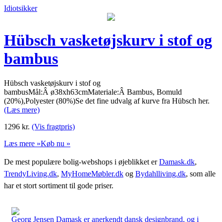
Idiotsikker
Hübsch vasketøjskurv i stof og
bambus
Hübsch vasketøjskurv i stof og
bambusMål:Â ø38xh63cmMateriale:Â Bambus, Bomuld
(20%),Polyester (80%)Se det fine udvalg af kurve fra Hübsch her.
(Læs mere)
1296
kr.
(Vis fragtpris)
Læs mere »
Køb nu »
De mest populære bolig-webshops i øjeblikket er
Damask.dk
,
TrendyLiving.dk
,
MyHomeMøbler.dk
og
Bydahlliving.dk
, som alle
har et stort sortiment til gode priser.
Georg Jensen Damask er anerkendt dansk designbrand, og i