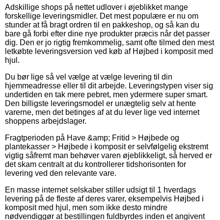
Adskillige shops på nettet udlover i øjeblikket mange
forskellige leveringsmidler. Det mest populære er nu om
stunder at få bragt ordren til en pakkeshop, og så kan du
bare gå forbi efter dine nye produkter præcis når det passer
dig. Den er jo rigtig fremkommelig, samt ofte tilmed den mest
letkøbte leveringsversion ved køb af Højbed i komposit med
hjul.
Du bør lige så vel vælge at vælge levering til din
hjemmeadresse eller til dit arbejde. Leveringstypen viser sig
undertiden en tak mere pebret, men ydermere super smart.
Den billigste leveringsmodel er unægtelig selv at hente
varerne, men det betinges af at du lever lige ved internet
shoppens arbejdslager.
Fragtperioden på Have &amp; Fritid > Højbede og
plantekasser > Højbede i komposit er selvfølgelig ekstremt
vigtig såfremt man behøver varen øjeblikkeligt, så herved er
det skam centralt at du kontrollerer tidshorisonten for
levering ved den relevante vare.
En masse internet selskaber stiller udsigt til 1 hverdags
levering på de fleste af deres varer, eksempelvis Højbed i
komposit med hjul, men som ikke desto mindre
nødvendiggør at bestillingen fuldbyrdes inden et angivent