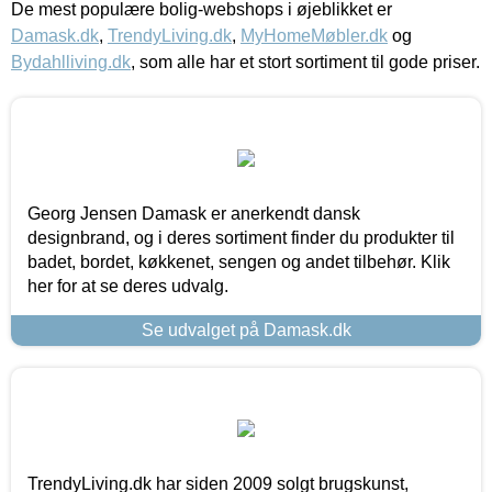
De mest populære bolig-webshops i øjeblikket er
Damask.dk
,
TrendyLiving.dk
,
MyHomeMøbler.dk
og
Bydahlliving.dk
, som alle har et stort sortiment til gode priser.
Georg Jensen Damask er anerkendt dansk
designbrand, og i deres sortiment finder du produkter til
badet, bordet, køkkenet, sengen og andet tilbehør. Klik
her for at se deres udvalg.
Se udvalget på Damask.dk
TrendyLiving.dk har siden 2009 solgt brugskunst,