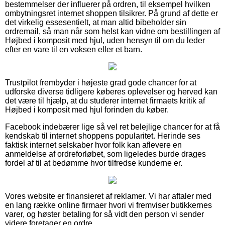
bestemmelser der influerer på ordren, til eksempel hvilken
ombytningsret internet shoppen tilsikrer. På grund af dette er
det virkelig essesentielt, at man altid bibeholder sin
ordremail, så man når som helst kan vidne om bestillingen af
Højbed i komposit med hjul, uden hensyn til om du leder
efter en vare til en voksen eller et barn.
Trustpilot frembyder i højeste grad gode chancer for at
udforske diverse tidligere køberes oplevelser og herved kan
det være til hjælp, at du studerer internet firmaets kritik af
Højbed i komposit med hjul forinden du køber.
Facebook indebærer lige så vel ret belejlige chancer for at få
kendskab til internet shoppens popularitet. Herinde ses
faktisk internet selskaber hvor folk kan aflevere en
anmeldelse af ordreforløbet, som ligeledes burde drages
fordel af til at bedømme hvor tilfredse kunderne er.
Vores website er finansieret af reklamer. Vi har aftaler med
en lang række online firmaer hvori vi fremviser butikkernes
varer, og høster betaling for så vidt den person vi sender
videre foretager en ordre.