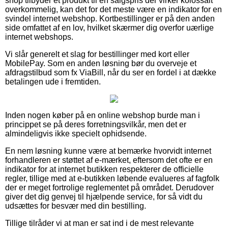
shop tilbyder et produkt til en salgspris der virker kolossalt
overkommelig, kan det for det meste være en indikator for en
svindel internet webshop. Kortbestillinger er på den anden
side omfattet af en lov, hvilket skærmer dig overfor uærlige
internet webshops.
Vi slår generelt et slag for bestillinger med kort eller
MobilePay. Som en anden løsning bør du overveje et
afdragstilbud som fx ViaBill, når du ser en fordel i at dække
betalingen ude i fremtiden.
Inden nogen køber på en online webshop burde man i
princippet se på deres forretningsvilkår, men det er
almindeligvis ikke specielt ophidsende.
En nem løsning kunne være at bemærke hvorvidt internet
forhandleren er støttet af e-mærket, eftersom det ofte er en
indikator for at internet butikken respekterer de officielle
regler, tillige med at e-butikken løbende evalueres af fagfolk
der er meget fortrolige reglementet på området. Derudover
giver det dig genvej til hjælpende service, for så vidt du
udsættes for besvær med din bestilling.
Tillige tilråder vi at man er sat ind i de mest relevante