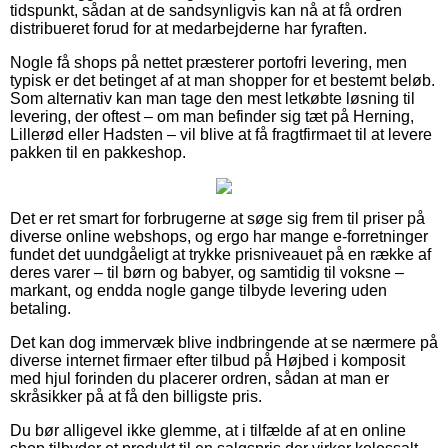
tidspunkt, sådan at de sandsynligvis kan nå at få ordren
distribueret forud for at medarbejderne har fyraften.
Nogle få shops på nettet præsterer portofri levering, men
typisk er det betinget af at man shopper for et bestemt beløb.
Som alternativ kan man tage den mest letkøbte løsning til
levering, der oftest – om man befinder sig tæt på Herning,
Lillerød eller Hadsten – vil blive at få fragtfirmaet til at levere
pakken til en pakkeshop.
Det er ret smart for forbrugerne at søge sig frem til priser på
diverse online webshops, og ergo har mange e-forretninger
fundet det uundgåeligt at trykke prisniveauet på en række af
deres varer – til børn og babyer, og samtidig til voksne –
markant, og endda nogle gange tilbyde levering uden
betaling.
Det kan dog immervæk blive indbringende at se nærmere på
diverse internet firmaer efter tilbud på Højbed i komposit
med hjul forinden du placerer ordren, sådan at man er
skråsikker på at få den billigste pris.
Du bør alligevel ikke glemme, at i tilfælde af at en online