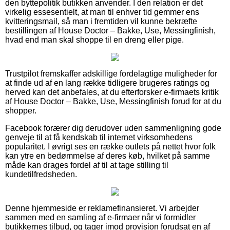
den byttepolitik butikken anvender. I den relation er det
virkelig essesentielt, at man til enhver tid gemmer ens
kvitteringsmail, så man i fremtiden vil kunne bekræfte
bestillingen af House Doctor – Bakke, Use, Messingfinish,
hvad end man skal shoppe til en dreng eller pige.
Trustpilot fremskaffer adskillige fordelagtige muligheder for
at finde ud af en lang række tidligere brugeres ratings og
herved kan det anbefales, at du efterforsker e-firmaets kritik
af House Doctor – Bakke, Use, Messingfinish forud for at du
shopper.
Facebook forærer dig derudover uden sammenligning gode
genveje til at få kendskab til internet virksomhedens
popularitet. I øvrigt ses en række outlets på nettet hvor folk
kan ytre en bedømmelse af deres køb, hvilket på samme
måde kan drages fordel af til at tage stilling til
kundetilfredsheden.
Denne hjemmeside er reklamefinansieret. Vi arbejder
sammen med en samling af e-firmaer når vi formidler
butikkernes tilbud, og tager imod provision forudsat en af