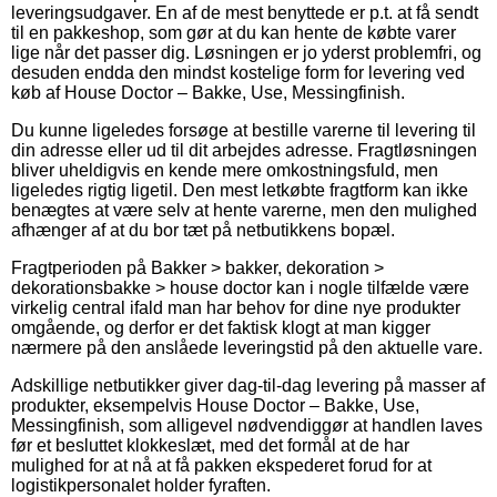
leveringsudgaver. En af de mest benyttede er p.t. at få sendt
til en pakkeshop, som gør at du kan hente de købte varer
lige når det passer dig. Løsningen er jo yderst problemfri, og
desuden endda den mindst kostelige form for levering ved
køb af House Doctor – Bakke, Use, Messingfinish.
Du kunne ligeledes forsøge at bestille varerne til levering til
din adresse eller ud til dit arbejdes adresse. Fragtløsningen
bliver uheldigvis en kende mere omkostningsfuld, men
ligeledes rigtig ligetil. Den mest letkøbte fragtform kan ikke
benægtes at være selv at hente varerne, men den mulighed
afhænger af at du bor tæt på netbutikkens bopæl.
Fragtperioden på Bakker > bakker, dekoration >
dekorationsbakke > house doctor kan i nogle tilfælde være
virkelig central ifald man har behov for dine nye produkter
omgående, og derfor er det faktisk klogt at man kigger
nærmere på den anslåede leveringstid på den aktuelle vare.
Adskillige netbutikker giver dag-til-dag levering på masser af
produkter, eksempelvis House Doctor – Bakke, Use,
Messingfinish, som alligevel nødvendiggør at handlen laves
før et besluttet klokkeslæt, med det formål at de har
mulighed for at nå at få pakken ekspederet forud for at
logistikpersonalet holder fyraften.