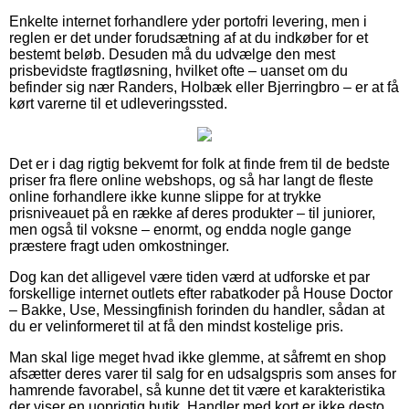
Enkelte internet forhandlere yder portofri levering, men i
reglen er det under forudsætning af at du indkøber for et
bestemt beløb. Desuden må du udvælge den mest
prisbevidste fragtløsning, hvilket ofte – uanset om du
befinder sig nær Randers, Holbæk eller Bjerringbro – er at få
kørt varerne til et udleveringssted.
Det er i dag rigtig bekvemt for folk at finde frem til de bedste
priser fra flere online webshops, og så har langt de fleste
online forhandlere ikke kunne slippe for at trykke
prisniveauet på en række af deres produkter – til juniorer,
men også til voksne – enormt, og endda nogle gange
præstere fragt uden omkostninger.
Dog kan det alligevel være tiden værd at udforske et par
forskellige internet outlets efter rabatkoder på House Doctor
– Bakke, Use, Messingfinish forinden du handler, sådan at
du er velinformeret til at få den mindst kostelige pris.
Man skal lige meget hvad ikke glemme, at såfremt en shop
afsætter deres varer til salg for en udsalgspris som anses for
hamrende favorabel, så kunne det tit være et karakteristika
der viser en uoprigtig butik. Handler med kort er ikke desto