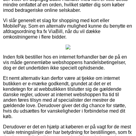
mindre omfattet af en orden, hvilket støtter dig som køber
imod bedrageriske online selskaber.
Vi slår generelt et slag for shopping med kort eller
MobilePay. Som en alternativ mulighed kunne du benytte en
afdragsordning fra fx ViaBill, når du vil dække
omkostningerne i flere bidder.
Inden folk bestiller hos en internet forhandler bør de på en
vis måde gennemløbe webshoppens handelsbetingelser,
dog er det undertiden ikke specielt ophidsende.
Et nemt alternativ kan derfor være at tjekke om internet
butikken er e-mærke godkendt, grundet at det er et
kendetegn for at webbutikken tilslutter sig de gældende
danske regler, udover at internet webshoppen fra tid til
anden føres tilsyn med af specialister der mestrer de
gældende love. Derudover giver det dig chance for støtte,
hvis du udsættes for vanskeligheder i forbindelse med dit
køb.
Derudover er det en hjælp at køberen er på vagt for de mest
vitale retningslinjer der har betydning for bestillingen, som fx