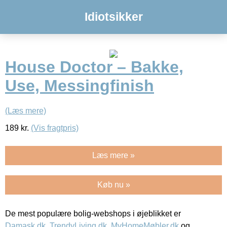
Idiotsikker
House Doctor – Bakke,
Use, Messingfinish
(Læs mere)
189
kr.
(Vis fragtpris)
Læs mere »
Køb nu »
De mest populære bolig-webshops i øjeblikket er
Damask.dk
,
TrendyLiving.dk
,
MyHomeMøbler.dk
og