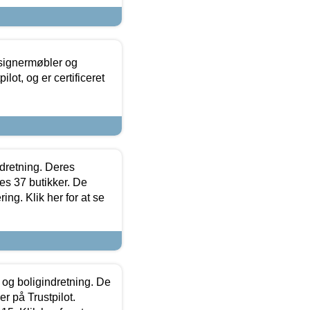
esignermøbler og
lot, og er certificeret
ndretning. Deres
s 37 butikker. De
ing. Klik her for at se
 og boligindretning. De
r på Trustpilot.