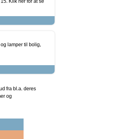
5. Klik her for at se
g lamper til bolig,
 fra bl.a. deres
mer og