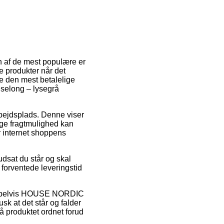
En af de mest populære er
e produkter når det
e den mest betalelige
selong – lysegrå
arbejdsplads. Denne viser
ge fragtmulighed kan
r internet shoppens
udsat du står og skal
n forventede leveringstid
ksempelvis HOUSE NORDIC
k at det står og falder
å produktet ordnet forud