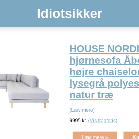
Idiotsikker
HOUSE NORDI
hjørnesofa Åb
højre chaiselo
lysegrå polyes
natur træ
(Læs mere)
9995
kr.
(Vis fragtpris)
Læs mere »
Kø