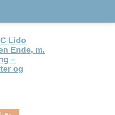
C Lido
en Ende, m.
ng –
ter og
b nu »