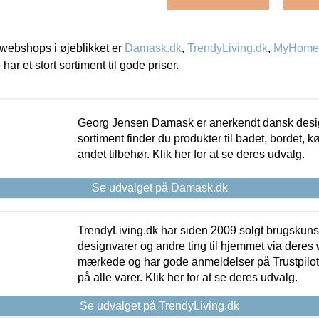
webshops i øjeblikket er
Damask.dk
,
TrendyLiving.dk
,
MyHomeM
 har et stort sortiment til gode priser.
Georg Jensen Damask er anerkendt dansk desig
sortiment finder du produkter til badet, bordet, 
andet tilbehør. Klik her for at se deres udvalg.
Se udvalget på Damask.dk
TrendyLiving.dk har siden 2009 solgt brugskunst, 
designvarer og andre ting til hjemmet via deres
mærkede og har gode anmeldelser på Trustpilot,
på alle varer. Klik her for at se deres udvalg.
Se udvalget på TrendyLiving.dk