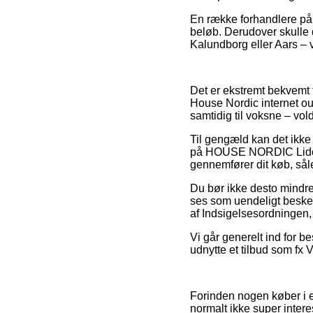
En række forhandlere på ne
beløb. Derudover skulle 
Kalundborg eller Aars – vi
Det er ekstremt bekvemt fo
House Nordic internet out
samtidig til voksne – vol
Til gengæld kan det ikke 
på HOUSE NORDIC Lido hj
gennemfører dit køb, såled
Du bør ikke desto mindre 
ses som uendeligt besked
af Indsigelsesordningen, 
Vi går generelt ind for b
udnytte et tilbud som fx V
Forinden nogen køber i e
normalt ikke super intere