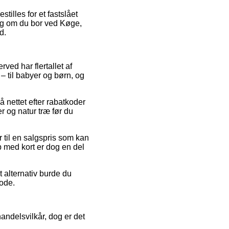
tilles for et fastslået
ig om du bor ved Køge,
d.
rved har flertallet af
– til babyer og børn, og
å nettet efter rabatkoder
 og natur træ før du
r til en salgspris som kan
b med kort er dog en del
t alternativ burde du
iode.
andelsvilkår, dog er det