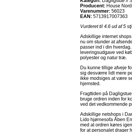
Kategori:
Dagligstue // S
Producent:
House Nord
Varenummer:
56023
EAN:
5713917007363
Vurderet til
4.6
ud af 5 st
Adskillige internet shops
nu om stunder at afsende
passer ind i din hverdag
leveringsudgave ved kø
polyester og natur træ.
Du kunne tillige afveje fo
sig desværre lidt mere 
ikke modsiges at være se
hjemsted.
Fragttiden på Dagligstue 
bruge ordren inden for kor
ved det vedkommende pr
Adskillige netshops i D
Lido hjørnesofa Åben End
med at ordren køres igenn
for at personalet drager 