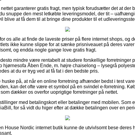
ttet garanterer gratis fragt, men typisk forudsætter det at der bes
du snuppe den mest letkøbte leveringsmodel, der tit – uafhæng
l blive at få dem til at bringe dine produkter til et udleveringsste
r os alle at finde de laveste priser på flere internet shops, og de
lets ikke kunne slippe for at sænke prisniveauet på deres varer 
dsomt, og endda nogle gange love gratis fragt.
desto mindre være rentabelt at studere forskellige forretninger p
ørnesofa Åben Ende, m. højre chaiselong – lysegrå polyester
es at du er tryg ved at få fat i den bedste pris.
huske på, at når en online forretning afhænder bedst i test vare
en, kan det ofte være et symbol på en svindel e-forretning. Kø
som dækker os overfor uoprigtige forretninger på nettet.
estillinger med betalingskort eller betalinger med mobilen. Som e
iaBill, for så vidt du higer efter at dække betalingen over en per
n House Nordic internet butik kunne de utvivlsomt bese deres h
ssant.