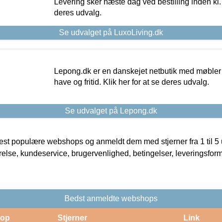
Levering sker næste dag ved bestilling inden kl. 1
deres udvalg.
Se udvalget på LuxoLiving.dk
Lepong.dk er en danskejet netbutik med møbler o
have og fritid. Klik her for at se deres udvalg.
Se udvalget på Lepong.dk
t populære webshops og anmeldt dem med stjerner fra 1 til 5 ud
rrelse, kundeservice, brugervenlighed, betingelser, leveringsfor
Bedst anmeldte webshops
op
Stjerner
Link