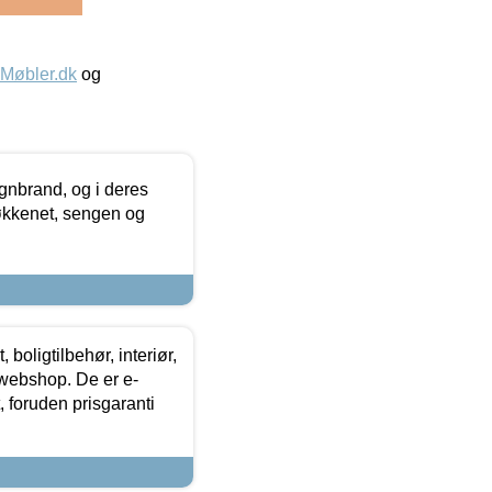
øbler.dk
og
nbrand, og i deres
køkkenet, sengen og
boligtilbehør, interiør,
 webshop. De er e-
 foruden prisgaranti