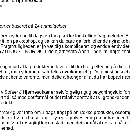
ofaer // Hjørnesofaer
ic
jerner baseret på
24
anmeldelser
 frembyder nu til dags en lang række forskellige fragtmetoder. 
 til en pakkeshop, og så kan du bare gå forbi efter de nyindkøbt
. Fragtmuligheden er jo vældig ukompliceret, og endda endvider
b af HOUSE NORDIC Lido hjørnesofa Åben Ende, m. højre chai
r og imod at få produkterne leveret til din bolig eller ud på din 
pebret, men ydermere særdeles overkommelig. Den mest betaleli
lv at hente varerne, men dette afhænger af at du har bopæl næ
// Sofaer // Hjørnesofaer er selvfølgelig rigtig betydningsfuld for
t tid, så med det formål er det relativt centralt at vi gransker de
odukt.
anmark giver løfte om 1 dags fragt på en række produkter, e
e, m. højre chaiselong – lysegrå polyester og natur træ, men hus
em før et nøjagtigt klokkeslæt, med det formål at de kan nå at f
hjemad.