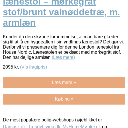
lænestol – mørkegråt
stof/brunt valnøddetræ, m.
armlæn
Kender du den skønne fornemmelse, at man bare glæder
sig til at få en hyggeaften i sin yndlings lænestol? Det gør vi.
Derfor vil vi præsentere dig for denne London lænestol fra
House Nordic. Lænestolen er beklædt med mørkegråt stof.
Den har dejlige armlæn
(Læs mere)
2095
kr.
(Vis fragtpris)
Læs mere »
Køb nu »
De mest populære bolig-webshops i øjeblikket er
Damask.dk
,
TrendyLiving.dk
,
MyHomeMøbler.dk
og