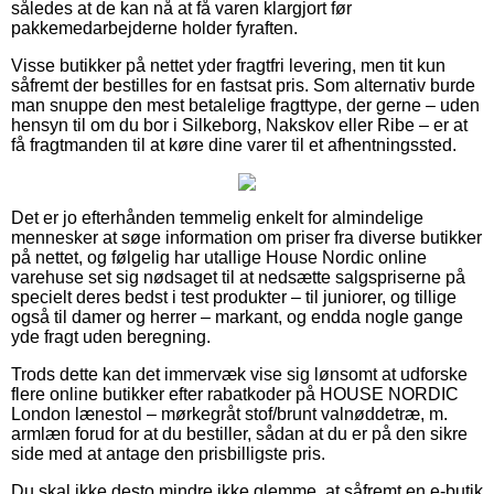
således at de kan nå at få varen klargjort før
pakkemedarbejderne holder fyraften.
Visse butikker på nettet yder fragtfri levering, men tit kun
såfremt der bestilles for en fastsat pris. Som alternativ burde
man snuppe den mest betalelige fragttype, der gerne – uden
hensyn til om du bor i Silkeborg, Nakskov eller Ribe – er at
få fragtmanden til at køre dine varer til et afhentningssted.
Det er jo efterhånden temmelig enkelt for almindelige
mennesker at søge information om priser fra diverse butikker
på nettet, og følgelig har utallige House Nordic online
varehuse set sig nødsaget til at nedsætte salgspriserne på
specielt deres bedst i test produkter – til juniorer, og tillige
også til damer og herrer – markant, og endda nogle gange
yde fragt uden beregning.
Trods dette kan det immervæk vise sig lønsomt at udforske
flere online butikker efter rabatkoder på HOUSE NORDIC
London lænestol – mørkegråt stof/brunt valnøddetræ, m.
armlæn forud for at du bestiller, sådan at du er på den sikre
side med at antage den prisbilligste pris.
Du skal ikke desto mindre ikke glemme, at såfremt en e-butik