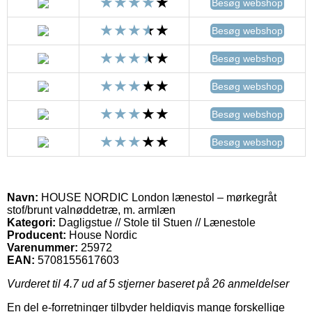
Besøg webshop
Besøg webshop
Besøg webshop
Besøg webshop
Besøg webshop
Besøg webshop
Navn:
HOUSE NORDIC London lænestol – mørkegråt
stof/brunt valnøddetræ, m. armlæn
Kategori:
Dagligstue // Stole til Stuen // Lænestole
Producent:
House Nordic
Varenummer:
25972
EAN:
5708155617603
Vurderet til
4.7
ud af 5 stjerner baseret på
26
anmeldelser
En del e-forretninger tilbyder heldigvis mange forskellige