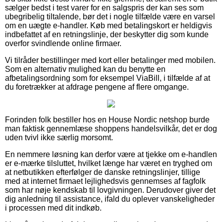
sælger bedst i test varer for en salgspris der kan ses som
ubegribelig tiltalende, bør det i nogle tilfælde være en varsel
om en uægte e-handler. Køb med betalingskort er heldigvis
indbefattet af en retningslinje, der beskytter dig som kunde
overfor svindlende online firmaer.
Vi tilråder bestillinger med kort eller betalinger med mobilen.
Som en alternativ mulighed kan du benytte en
afbetalingsordning som for eksempel ViaBill, i tilfælde af at
du foretrækker at afdrage pengene af flere omgange.
Forinden folk bestiller hos en House Nordic netshop burde
man faktisk gennemlæse shoppens handelsvilkår, det er dog
uden tvivl ikke særlig morsomt.
En nemmere løsning kan derfor være at tjekke om e-handlen
er e-mærke tilsluttet, hvilket længe har været en tryghed om
at netbutikken efterfølger de danske retningslinjer, tillige
med at internet firmaet lejlighedsvis gennemses af fagfolk
som har nøje kendskab til lovgivningen. Derudover giver det
dig anledning til assistance, ifald du oplever vanskeligheder
i processen med dit indkøb.