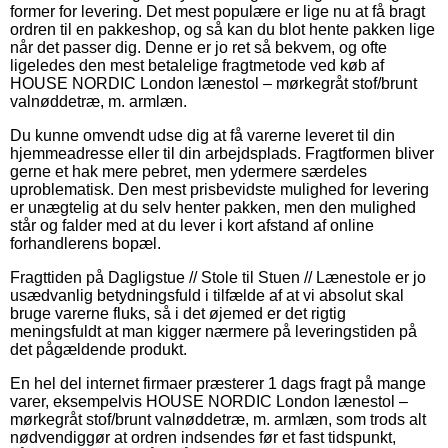
former for levering. Det mest populære er lige nu at få bragt
ordren til en pakkeshop, og så kan du blot hente pakken lige
når det passer dig. Denne er jo ret så bekvem, og ofte
ligeledes den mest betalelige fragtmetode ved køb af
HOUSE NORDIC London lænestol – mørkegråt stof/brunt
valnøddetræ, m. armlæn.
Du kunne omvendt udse dig at få varerne leveret til din
hjemmeadresse eller til din arbejdsplads. Fragtformen bliver
gerne et hak mere pebret, men ydermere særdeles
uproblematisk. Den mest prisbevidste mulighed for levering
er unægtelig at du selv henter pakken, men den mulighed
står og falder med at du lever i kort afstand af online
forhandlerens bopæl.
Fragttiden på Dagligstue // Stole til Stuen // Lænestole er jo
usædvanlig betydningsfuld i tilfælde af at vi absolut skal
bruge varerne fluks, så i det øjemed er det rigtig
meningsfuldt at man kigger nærmere på leveringstiden på
det pågældende produkt.
En hel del internet firmaer præsterer 1 dags fragt på mange
varer, eksempelvis HOUSE NORDIC London lænestol –
mørkegråt stof/brunt valnøddetræ, m. armlæn, som trods alt
nødvendiggør at ordren indsendes før et fast tidspunkt,