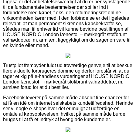
Ligeså er det anbefalelsesværdigt at du er hensynstagende
til de fundamentale bestemmelser der spiller ind i
forbindelse med købet, f.eks. den returneringsret online
virksomheden kører med. I den forbindelse er det ligeledes
relevant, at man permanent sikrer ens købsbekræftelse,
således man til enhver tid vil kunne bevidne bestillingen af
HOUSE NORDIC London lænestol – mørkegråt stof/brunt
valnøddetræ, m. armlæn, ligegyldigt om du søger en vare til
en kvinde eller mand.
Trustpilot frembyder fuldt ud troværdige genveje til at beskue
flere aktuelle forbrugeres domme og derfor foreslår vi, at du
tager et kig på e-handlens vurderinger af HOUSE NORDIC
London lænestol – mørkegråt stof/brunt valnøddetræ, m.
armlæn forud for at du bestiller.
Facebook leverer på samme måde absolut fine chancer for
at få en idé om internet selskabets kundetilfredshed. Herinde
ser vi nogle e-shops hvor det er muligt at udfærdige en
omtale af købsoplevelsen, hvilket på samme måde burde
bruges til at få et indtryk af hvor glade kunderne er.