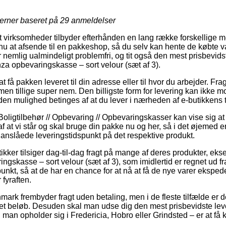
jerner baseret på
29
anmeldelser
virksomheder tilbyder efterhånden en lang række forskellige met
 nu at afsende til en pakkeshop, så du selv kan hente de købte v
r nemlig ualmindeligt problemfri, og tit også den mest prisbevid
opbevaringskasse – sort velour (sæt af 3).
at få pakken leveret til din adresse eller til hvor du arbejder. Fr
, men tillige super nem. Den billigste form for levering kan ikke 
en mulighed betinges af at du lever i nærheden af e-butikkens t
Boligtilbehør // Opbevaring // Opbevaringskasser kan vise sig 
af at vi står og skal bruge din pakke nu og her, så i det øjemed e
nslåede leveringstidspunkt på det respektive produkt.
ker tilsiger dag-til-dag fragt på mange af deres produkter, 
kasse – sort velour (sæt af 3), som imidlertid er regnet ud fra
punkt, så at de har en chance for at nå at få de nye varer ekspede
fyraften.
nmark frembyder fragt uden betaling, men i de fleste tilfælde er d
lået beløb. Desuden skal man udse dig den mest prisbevidste le
 man opholder sig i Fredericia, Hobro eller Grindsted – er at få kø