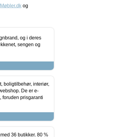
øbler.dk
og
nbrand, og i deres
køkkenet, sengen og
boligtilbehør, interiør,
 webshop. De er e-
 foruden prisgaranti
ed 36 butikker. 80 %