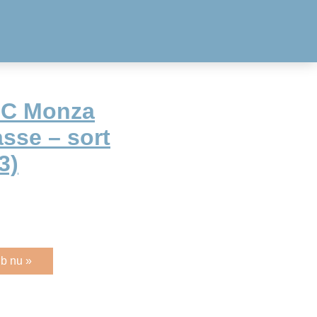
C Monza
sse – sort
3)
b nu »