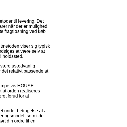
oder til levering. Det
arer når der er mulighed
ste fragtløsning ved køb
agtmetoden viser sig typisk
modsiges at være selv at
ilholdssted.
at være usædvanlig
r det relativt passende at
eksempelvis HOUSE
 at orden realiseres
ret forud for at
et under betingelse af at
veringsmodel, som i de
rt din ordre til en