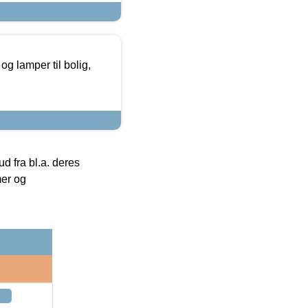
g lamper til bolig,
 fra bl.a. deres
mer og