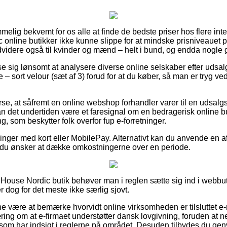
melig bekvemt for os alle at finde de bedste priser hos flere in
c online butikker ikke kunne slippe for at mindske prisniveauet 
endvidere også til kvinder og mænd – helt i bund, og endda nogle 
vise sig lønsomt at analysere diverse online selskaber efter 
 sort velour (sæt af 3) forud for at du køber, så man er tryg ve
rse, at såfremt en online webshop forhandler varer til en udsalg
an det undertiden være et faresignal om en bedragerisk online but
ng, som beskytter folk overfor fup e-forretninger.
illinger med kort eller MobilePay. Alternativt kan du anvende en
r du ønsker at dække omkostningerne over en periode.
en House Nordic butik behøver man i reglen sætte sig ind i webbu
r dog for det meste ikke særlig sjovt.
nne være at bemærke hvorvidt online virksomheden er tilsluttet e
æring om at e-firmaet understøtter dansk lovgivning, foruden at
om har indsigt i reglerne på området. Desuden tilbydes du genve