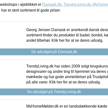
webshops i øjeblikket er
Damask.dk
,
TrendyLiving.dk
,
MyHomeM
 har et stort sortiment til gode priser.
Georg Jensen Damask er anerkendt dansk desig
sortiment finder du produkter til badet, bordet, 
andet tilbehør. Klik her for at se deres udvalg.
Se udvalget på Damask.dk
TrendyLiving.dk har siden 2009 solgt brugskunst, 
designvarer og andre ting til hjemmet via deres
mærkede og har gode anmeldelser på Trustpilot,
på alle varer. Klik her for at se deres udvalg.
Se udvalget på TrendyLiving.dk
MyHomeMøbler.dk er en landsdækkende kæde m