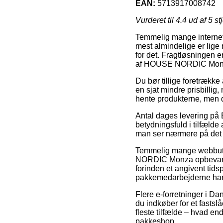
EAN:
5713917008742
Vurderet til
4.4
ud af 5 st
Temmelig mange internet 
mest almindelige er lige
for det. Fragtløsningen e
af HOUSE NORDIC Monza 
Du bør tillige foretrække 
en sjat mindre prisbillig
hente produkterne, men d
Antal dages levering på 
betydningsfuld i tilfælde 
man ser nærmere på det a
Temmelig mange webbutik
NORDIC Monza opbevarings
forinden et angivent tids
pakkemedarbejderne har 
Flere e-forretninger i Da
du indkøber for et fasts
fleste tilfælde – hvad end
pakkeshop.