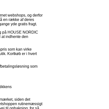
ternet webshops, og derfor
på en række af deres
gange yde gratis fragt.
udsalg på HOUSE NORDIC
d at indhente den
spris som kan virke
ik. Kortkøb er i hvert
 afbetalingsløsning som
tikkens
-mærket, siden det
 netshoppen rutinemæssigt
j til opbakning, for så