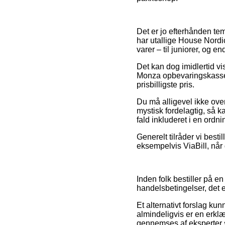
Det er jo efterhånden tem
har utallige House Nordi
varer – til juniorer, og 
Det kan dog imidlertid 
Monza opbevaringskasse –
prisbilligste pris.
Du må alligevel ikke ove
mystisk fordelagtig, så k
fald inkluderet i en ordni
Generelt tilråder vi best
eksempelvis ViaBill, nå
Inden folk bestiller på 
handelsbetingelser, det e
Et alternativt forslag ku
almindeligvis er en erkl
gennemses af eksperter s