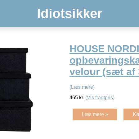
Idiotsikker
HOUSE NORDI
opbevaringska
velour (sæt af 
(Læs mere)
465
kr.
(Vis fragtpris)
Læs mere »
Kø