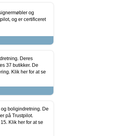
esignermøbler og
lot, og er certificeret
ndretning. Deres
s 37 butikker. De
ing. Klik her for at se
 og boligindretning. De
r på Trustpilot.
5. Klik her for at se