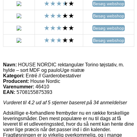
Besøg webshop
Besøg webshop
Besøg webshop
Besøg webshop
Navn:
HOUSE NORDIC rektangulær Torino tøjstativ, m.
hylde – sort MDF og pauloUge niatræ
Kategori:
Entré // Garderobestativer
Producent:
House Nordic
Varenummer:
46410
EAN:
5708155875393
Vurderet til
4.2
ud af 5 stjerner baseret på
34
anmeldelser
Adskillige e-forhandlere frembyder nu en række forskellige
leveringsmåder. Den mest populære er nu til dags at få
leveret til et udleveringssted, hvor du så nemt kan hente dine
varer lige præcis når det passer ind i din kalender.
Fragtløsningen er jo virkelig overkommelig, og i mange