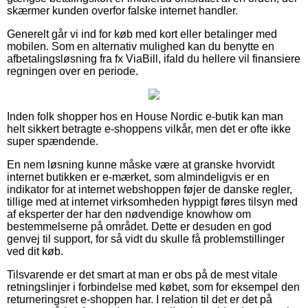
skærmer kunden overfor falske internet handler.
Generelt går vi ind for køb med kort eller betalinger med
mobilen. Som en alternativ mulighed kan du benytte en
afbetalingsløsning fra fx ViaBill, ifald du hellere vil finansiere
regningen over en periode.
Inden folk shopper hos en House Nordic e-butik kan man
helt sikkert betragte e-shoppens vilkår, men det er ofte ikke
super spændende.
En nem løsning kunne måske være at granske hvorvidt
internet butikken er e-mærket, som almindeligvis er en
indikator for at internet webshoppen føjer de danske regler,
tillige med at internet virksomheden hyppigt føres tilsyn med
af eksperter der har den nødvendige knowhow om
bestemmelserne på området. Dette er desuden en god
genvej til support, for så vidt du skulle få problemstillinger
ved dit køb.
Tilsvarende er det smart at man er obs på de mest vitale
retningslinjer i forbindelse med købet, som for eksempel den
returneringsret e-shoppen har. I relation til det er det på