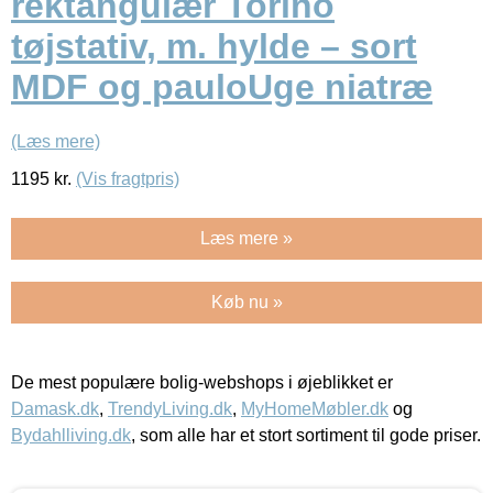
rektangulær Torino
tøjstativ, m. hylde – sort
MDF og pauloUge niatræ
(Læs mere)
1195
kr.
(Vis fragtpris)
Læs mere »
Køb nu »
De mest populære bolig-webshops i øjeblikket er
Damask.dk
,
TrendyLiving.dk
,
MyHomeMøbler.dk
og
Bydahlliving.dk
, som alle har et stort sortiment til gode priser.