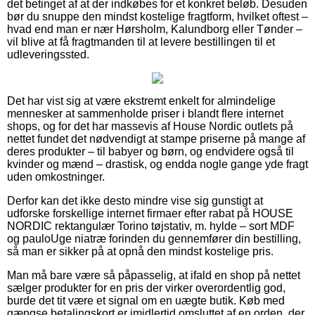
det betinget af at der indkøbes for et konkret beløb. Desuden
bør du snuppe den mindst kostelige fragtform, hvilket oftest –
hvad end man er nær Hørsholm, Kalundborg eller Tønder –
vil blive at få fragtmanden til at levere bestillingen til et
udleveringssted.
Det har vist sig at være ekstremt enkelt for almindelige
mennesker at sammenholde priser i blandt flere internet
shops, og for det har massevis af House Nordic outlets på
nettet fundet det nødvendigt at stampe priserne på mange af
deres produkter – til babyer og børn, og endvidere også til
kvinder og mænd – drastisk, og endda nogle gange yde fragt
uden omkostninger.
Derfor kan det ikke desto mindre vise sig gunstigt at
udforske forskellige internet firmaer efter rabat på HOUSE
NORDIC rektangulær Torino tøjstativ, m. hylde – sort MDF
og pauloUge niatræ forinden du gennemfører din bestilling,
så man er sikker på at opnå den mindst kostelige pris.
Man må bare være så påpasselig, at ifald en shop på nettet
sælger produkter for en pris der virker overordentlig god,
burde det tit være et signal om en uægte butik. Køb med
gængse betalingskort er imidlertid omsluttet af en orden, der