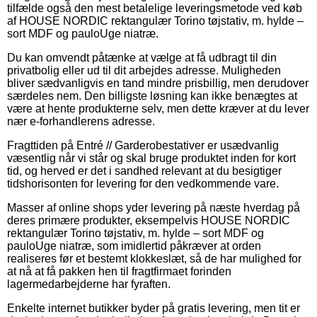
tilfælde også den mest betalelige leveringsmetode ved køb
af HOUSE NORDIC rektangulær Torino tøjstativ, m. hylde –
sort MDF og pauloUge niatræ.
Du kan omvendt påtænke at vælge at få udbragt til din
privatbolig eller ud til dit arbejdes adresse. Muligheden
bliver sædvanligvis en tand mindre prisbillig, men derudover
særdeles nem. Den billigste løsning kan ikke benægtes at
være at hente produkterne selv, men dette kræver at du lever
nær e-forhandlerens adresse.
Fragttiden på Entré // Garderobestativer er usædvanlig
væsentlig når vi står og skal bruge produktet inden for kort
tid, og herved er det i sandhed relevant at du besigtiger
tidshorisonten for levering for den vedkommende vare.
Masser af online shops yder levering på næste hverdag på
deres primære produkter, eksempelvis HOUSE NORDIC
rektangulær Torino tøjstativ, m. hylde – sort MDF og
pauloUge niatræ, som imidlertid påkræver at orden
realiseres før et bestemt klokkeslæt, så de har mulighed for
at nå at få pakken hen til fragtfirmaet forinden
lagermedarbejderne har fyraften.
Enkelte internet butikker byder på gratis levering, men tit er