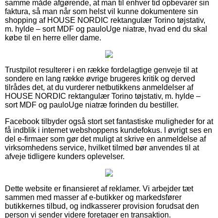
samme måde afgørende, at man til enhver tid opbevarer sin
faktura, så man når som helst vil kunne dokumentere sin
shopping af HOUSE NORDIC rektangulær Torino tøjstativ,
m. hylde – sort MDF og pauloUge niatræ, hvad end du skal
købe til en herre eller dame.
Trustpilot resulterer i en række fordelagtige genveje til at
sondere en lang række øvrige brugeres kritik og derved
tilrådes det, at du vurderer netbutikkens anmeldelser af
HOUSE NORDIC rektangulær Torino tøjstativ, m. hylde –
sort MDF og pauloUge niatræ forinden du bestiller.
Facebook tilbyder også stort set fantastiske muligheder for at
få indblik i internet webshoppens kundefokus. I øvrigt ses en
del e-firmaer som gør det muligt at skrive en anmeldelse af
virksomhedens service, hvilket tilmed bør anvendes til at
afveje tidligere kunders oplevelser.
Dette website er finansieret af reklamer. Vi arbejder tæt
sammen med masser af e-butikker og markedsfører
butikkernes tilbud, og indkasserer provision forudsat den
person vi sender videre foretager en transaktion.