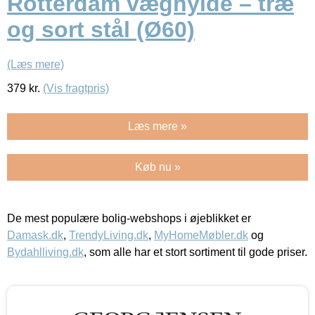
Rotterdam væghylde – træ
og sort stål (Ø60)
(Læs mere)
379
kr.
(Vis fragtpris)
Læs mere »
Køb nu »
De mest populære bolig-webshops i øjeblikket er
Damask.dk
,
TrendyLiving.dk
,
MyHomeMøbler.dk
og
Bydahlliving.dk
, som alle har et stort sortiment til gode priser.