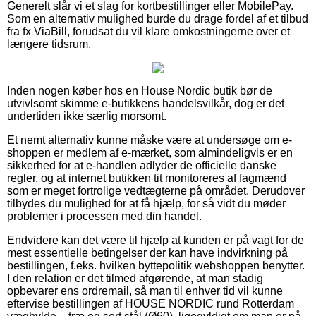
Generelt slår vi et slag for kortbestillinger eller MobilePay.
Som en alternativ mulighed burde du drage fordel af et tilbud
fra fx ViaBill, forudsat du vil klare omkostningerne over et
længere tidsrum.
Inden nogen køber hos en House Nordic butik bør de
utvivlsomt skimme e-butikkens handelsvilkår, dog er det
undertiden ikke særlig morsomt.
Et nemt alternativ kunne måske være at undersøge om e-
shoppen er medlem af e-mærket, som almindeligvis er en
sikkerhed for at e-handlen adlyder de officielle danske
regler, og at internet butikken tit monitoreres af fagmænd
som er meget fortrolige vedtægterne på området. Derudover
tilbydes du mulighed for at få hjælp, for så vidt du møder
problemer i processen med din handel.
Endvidere kan det være til hjælp at kunden er på vagt for de
mest essentielle betingelser der kan have indvirkning på
bestillingen, f.eks. hvilken byttepolitik webshoppen benytter.
I den relation er det tilmed afgørende, at man stadig
opbevarer ens ordremail, så man til enhver tid vil kunne
eftervise bestillingen af HOUSE NORDIC rund Rotterdam