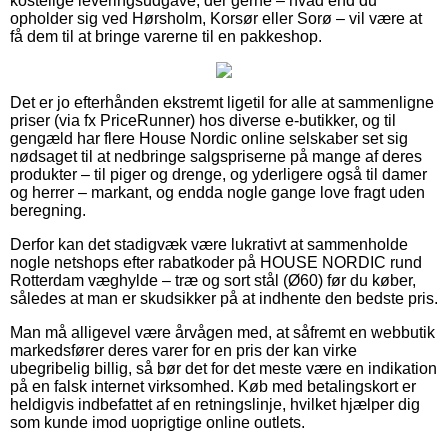
kostelige leveringsudgave, der gerne – hvad end du
opholder sig ved Hørsholm, Korsør eller Sorø – vil være at
få dem til at bringe varerne til en pakkeshop.
Det er jo efterhånden ekstremt ligetil for alle at sammenligne
priser (via fx PriceRunner) hos diverse e-butikker, og til
gengæld har flere House Nordic online selskaber set sig
nødsaget til at nedbringe salgspriserne på mange af deres
produkter – til piger og drenge, og yderligere også til damer
og herrer – markant, og endda nogle gange love fragt uden
beregning.
Derfor kan det stadigvæk være lukrativt at sammenholde
nogle netshops efter rabatkoder på HOUSE NORDIC rund
Rotterdam væghylde – træ og sort stål (Ø60) før du køber,
således at man er skudsikker på at indhente den bedste pris.
Man må alligevel være årvågen med, at såfremt en webbutik
markedsfører deres varer for en pris der kan virke
ubegribelig billig, så bør det for det meste være en indikation
på en falsk internet virksomhed. Køb med betalingskort er
heldigvis indbefattet af en retningslinje, hvilket hjælper dig
som kunde imod uoprigtige online outlets.