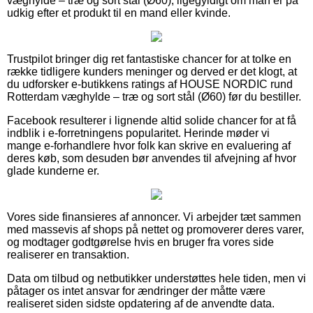
væghylde – træ og sort stål (Ø60), ligegyldigt om man er på
udkig efter et produkt til en mand eller kvinde.
Trustpilot bringer dig ret fantastiske chancer for at tolke en
række tidligere kunders meninger og derved er det klogt, at
du udforsker e-butikkens ratings af HOUSE NORDIC rund
Rotterdam væghylde – træ og sort stål (Ø60) før du bestiller.
Facebook resulterer i lignende altid solide chancer for at få
indblik i e-forretningens popularitet. Herinde møder vi
mange e-forhandlere hvor folk kan skrive en evaluering af
deres køb, som desuden bør anvendes til afvejning af hvor
glade kunderne er.
Vores side finansieres af annoncer. Vi arbejder tæt sammen
med massevis af shops på nettet og promoverer deres varer,
og modtager godtgørelse hvis en bruger fra vores side
realiserer en transaktion.
Data om tilbud og netbutikker understøttes hele tiden, men vi
påtager os intet ansvar for ændringer der måtte være
realiseret siden sidste opdatering af de anvendte data.