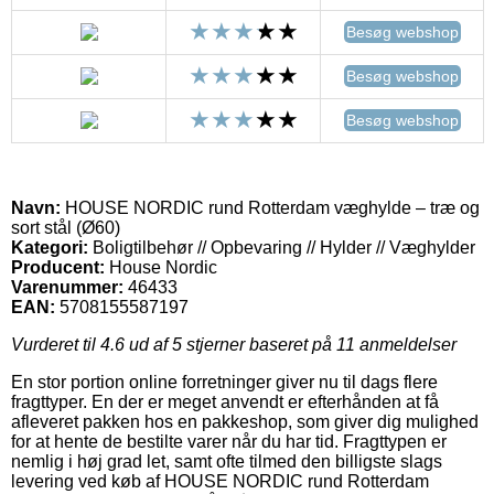
Besøg webshop
Besøg webshop
Besøg webshop
Navn:
HOUSE NORDIC rund Rotterdam væghylde – træ og
sort stål (Ø60)
Kategori:
Boligtilbehør // Opbevaring // Hylder // Væghylder
Producent:
House Nordic
Varenummer:
46433
EAN:
5708155587197
Vurderet til
4.6
ud af 5 stjerner baseret på
11
anmeldelser
En stor portion online forretninger giver nu til dags flere
fragttyper. En der er meget anvendt er efterhånden at få
afleveret pakken hos en pakkeshop, som giver dig mulighed
for at hente de bestilte varer når du har tid. Fragttypen er
nemlig i høj grad let, samt ofte tilmed den billigste slags
levering ved køb af HOUSE NORDIC rund Rotterdam