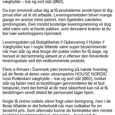
væghylde – træ og sort stål (Ø60).
Du kan omvendt udse dig at få produkterne sendt hjem til dig
privat eller ud til dit arbejde. Leveringsmetoden bliver mange
gange en anelse mere pebret, men ligeledes særdeles
gnidningsløs. Den mindst kostelige leveringsløsning vil dog
altid være selv at hente pakken, som desværre kræver at du
bor nær webshoppens hjemsted.
Leveringstiden på Boligtilbehør // Opbevaring // Hylder //
Væghylder kan i nogle tilfælde være super bestemmende
når man står og skal bruge din pakke inden for få dage, og
herved er det temmelig aktuelt at vi efterser den forventede
leveringsdato ved det vedkommende produkt.
Flere e-firmaer i Danmark yder levering på næste hverdag
på de fleste af deres varer, eksempelvis HOUSE NORDIC
rund Rotterdam væghylde – træ og sort stål (Ø60), hvilket
står og falder med at bestillingen gennemføres før et fast
tidspunkt, med det formål at de med sikkerhed kan nå at få
bestillingen sendt afsted før personalet tager hjem.
Nogle få online outlets sikrer fragt uden beregning, men i de
fleste tilfælde er det forbeholdt når man indkøber for en
bestemt pris. Som alternativ kunne du foretrække den mindst