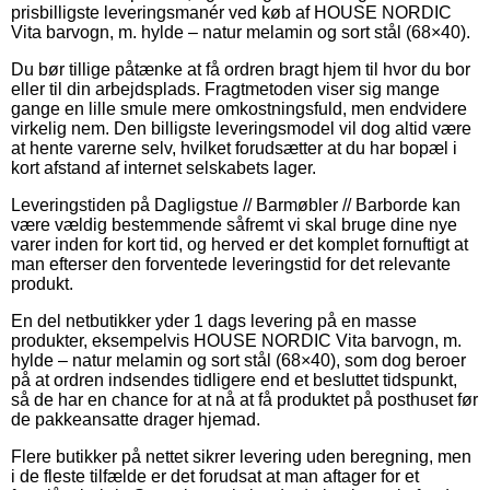
prisbilligste leveringsmanér ved køb af HOUSE NORDIC
Vita barvogn, m. hylde – natur melamin og sort stål (68×40).
Du bør tillige påtænke at få ordren bragt hjem til hvor du bor
eller til din arbejdsplads. Fragtmetoden viser sig mange
gange en lille smule mere omkostningsfuld, men endvidere
virkelig nem. Den billigste leveringsmodel vil dog altid være
at hente varerne selv, hvilket forudsætter at du har bopæl i
kort afstand af internet selskabets lager.
Leveringstiden på Dagligstue // Barmøbler // Barborde kan
være vældig bestemmende såfremt vi skal bruge dine nye
varer inden for kort tid, og herved er det komplet fornuftigt at
man efterser den forventede leveringstid for det relevante
produkt.
En del netbutikker yder 1 dags levering på en masse
produkter, eksempelvis HOUSE NORDIC Vita barvogn, m.
hylde – natur melamin og sort stål (68×40), som dog beroer
på at ordren indsendes tidligere end et besluttet tidspunkt,
så de har en chance for at nå at få produktet på posthuset før
de pakkeansatte drager hjemad.
Flere butikker på nettet sikrer levering uden beregning, men
i de fleste tilfælde er det forudsat at man aftager for et