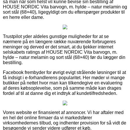
så man når som helst vil kunne bevise sin bestilling af
HOUSE NORDIC Vita barvogn, m. hylde – natur melamin og
sort stål (68×40), ligegyldigt om du efterspørger produkter til
en herre eller dame.
Trustpilot yder aldeles gunstige muligheder for at se
nærmere på en længere række nuværende forbrugeres
meninger og derved er det smart, at du tjekker internet
selskabets ratings af HOUSE NORDIC Vita barvogn, m.
hylde – natur melamin og sort stål (68×40) før du lægger din
bestilling.
Facebook frembyder for øvrigt evigt strålende løsninger til at
få indsigt i e-forhandlerens popularitet. Her møder vi mange
butikker på nettet hvor man kan tilkendegive en evaluering
af deres købsoplevelse, som på samme måde kan drages
fordel af til at danne dig et indtryk af kundetilfredsheden.
Vores website er finansieret af annoncer. Vi har aftaler med
en hel del online firmaer da vi markedsfører
virksomhedernes tilbud, og indhenter provision for så vidt de
besøgende vi sender videre udfører et køb.