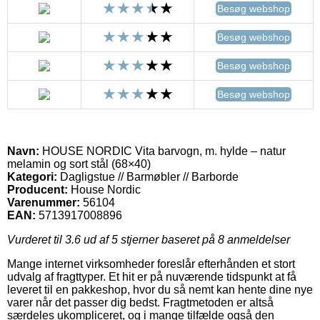
Besøg webshop
Besøg webshop
Besøg webshop
Besøg webshop
Navn:
HOUSE NORDIC Vita barvogn, m. hylde – natur
melamin og sort stål (68×40)
Kategori:
Dagligstue // Barmøbler // Barborde
Producent:
House Nordic
Varenummer:
56104
EAN:
5713917008896
Vurderet til
3.6
ud af 5 stjerner baseret på
8
anmeldelser
Mange internet virksomheder foreslår efterhånden et stort
udvalg af fragttyper. Et hit er på nuværende tidspunkt at få
leveret til en pakkeshop, hvor du så nemt kan hente dine nye
varer når det passer dig bedst. Fragtmetoden er altså
særdeles ukompliceret, og i mange tilfælde også den