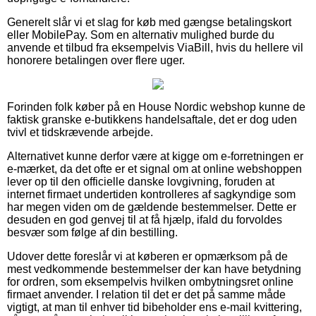
Generelt slår vi et slag for køb med gængse betalingskort
eller MobilePay. Som en alternativ mulighed burde du
anvende et tilbud fra eksempelvis ViaBill, hvis du hellere vil
honorere betalingen over flere uger.
Forinden folk køber på en House Nordic webshop kunne de
faktisk granske e-butikkens handelsaftale, det er dog uden
tvivl et tidskrævende arbejde.
Alternativet kunne derfor være at kigge om e-forretningen er
e-mærket, da det ofte er et signal om at online webshoppen
lever op til den officielle danske lovgivning, foruden at
internet firmaet undertiden kontrolleres af sagkyndige som
har megen viden om de gældende bestemmelser. Dette er
desuden en god genvej til at få hjælp, ifald du forvoldes
besvær som følge af din bestilling.
Udover dette foreslår vi at køberen er opmærksom på de
mest vedkommende bestemmelser der kan have betydning
for ordren, som eksempelvis hvilken ombytningsret online
firmaet anvender. I relation til det er det på samme måde
vigtigt, at man til enhver tid bibeholder ens e-mail kvittering,