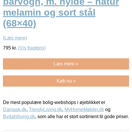
barvogn, m. hylde – natur
melamin og sort stål
(68×40)
(Læs mere)
795
kr.
(Vis fragtpris)
Læs mere »
Køb nu »
De mest populære bolig-webshops i øjeblikket er
Damask.dk
,
TrendyLiving.dk
,
MyHomeMøbler.dk
og
Bydahlliving.dk
, som alle har et stort sortiment til gode priser.