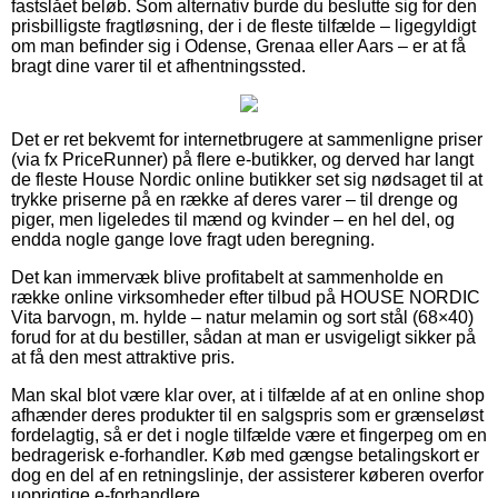
fastslået beløb. Som alternativ burde du beslutte sig for den
prisbilligste fragtløsning, der i de fleste tilfælde – ligegyldigt
om man befinder sig i Odense, Grenaa eller Aars – er at få
bragt dine varer til et afhentningssted.
Det er ret bekvemt for internetbrugere at sammenligne priser
(via fx PriceRunner) på flere e-butikker, og derved har langt
de fleste House Nordic online butikker set sig nødsaget til at
trykke priserne på en række af deres varer – til drenge og
piger, men ligeledes til mænd og kvinder – en hel del, og
endda nogle gange love fragt uden beregning.
Det kan immervæk blive profitabelt at sammenholde en
række online virksomheder efter tilbud på HOUSE NORDIC
Vita barvogn, m. hylde – natur melamin og sort stål (68×40)
forud for at du bestiller, sådan at man er usvigeligt sikker på
at få den mest attraktive pris.
Man skal blot være klar over, at i tilfælde af at en online shop
afhænder deres produkter til en salgspris som er grænseløst
fordelagtig, så er det i nogle tilfælde være et fingerpeg om en
bedragerisk e-forhandler. Køb med gængse betalingskort er
dog en del af en retningslinje, der assisterer køberen overfor
uoprigtige e-forhandlere.