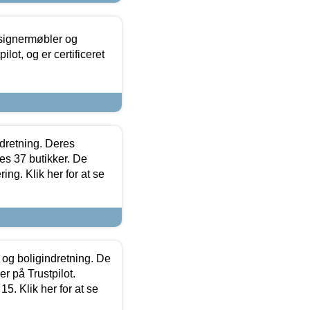
esignermøbler og
lot, og er certificeret
ndretning. Deres
s 37 butikker. De
ing. Klik her for at se
 og boligindretning. De
r på Trustpilot.
5. Klik her for at se