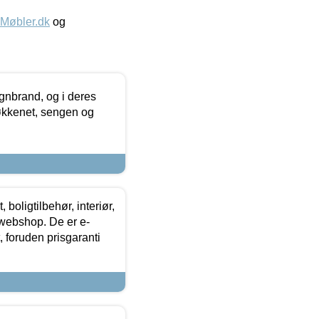
øbler.dk
og
nbrand, og i deres
køkkenet, sengen og
boligtilbehør, interiør,
 webshop. De er e-
 foruden prisgaranti