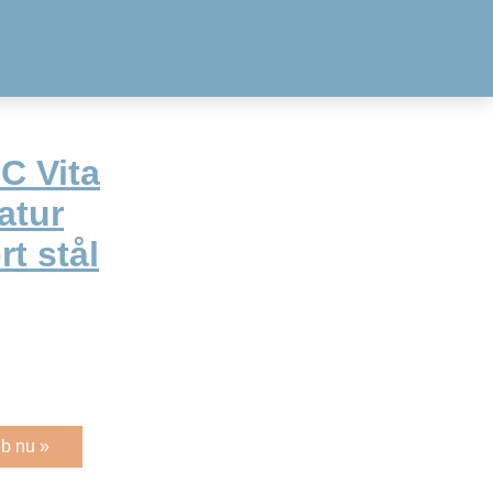
 Vita
atur
t stål
b nu »