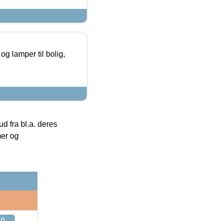
g lamper til bolig,
 fra bl.a. deres
mer og
op