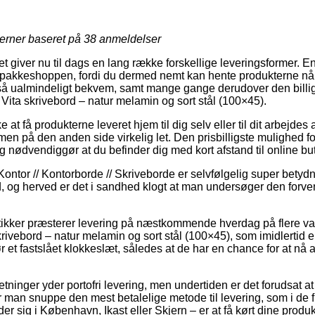
jerner baseret på
38
anmeldelser
et giver nu til dags en lang række forskellige leveringsformer. 
pakkeshoppen, fordi du dermed nemt kan hente produkterne når 
tså ualmindeligt bekvem, samt mange gange derudover den billi
a skrivebord – natur melamin og sort stål (100×45).
e at få produkterne leveret hjem til dig selv eller til dit arbejdes 
 men på den anden side virkelig let. Den prisbilligste mulighed for
 nødvendiggør at du befinder dig med kort afstand til online but
ontor // Kontorborde // Skriveborde er selvfølgelig super betyd
d, og herved er det i sandhed klogt at man undersøger den forve
tikker præsterer levering på næstkommende hverdag på flere va
ebord – natur melamin og sort stål (100×45), som imidlertid e
ør et fastslået klokkeslæt, således at de har en chance for at nå 
etninger yder portofri levering, men undertiden er det forudsat at
 man snuppe den mest betalelige metode til levering, som i de f
r sig i København, Ikast eller Skjern – er at få kørt dine produkt