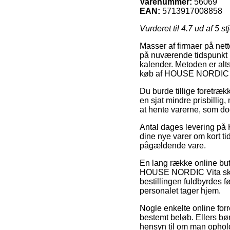
Varenummer:
56069
EAN:
5713917008858
Vurderet til
4.7
ud af 5 st
Masser af firmaer på nett
på nuværende tidspunkt 
kalender. Metoden er al
køb af HOUSE NORDIC Vit
Du burde tillige foretrækk
en sjat mindre prisbillig,
at hente varerne, som dog
Antal dages levering på K
dine nye varer om kort ti
pågældende vare.
En lang række online bu
HOUSE NORDIC Vita skriv
bestillingen fuldbyrdes f
personalet tager hjem.
Nogle enkelte online forr
bestemt beløb. Ellers bør
hensyn til om man opholde