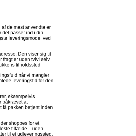
En af de mest anvendte er
det passer ind i din
gste leveringsmodel ved
adresse. Den viser sig tit
 fragt er uden tvivl selv
ikkens tilholdssted.
ningsfuld når vi mangler
ntede leveringstid for den
rer, eksempelvis
r påkrævet at
at få pakken betjent inden
 der shoppes for et
leste tilfælde – uden
er til et udleveringssted.