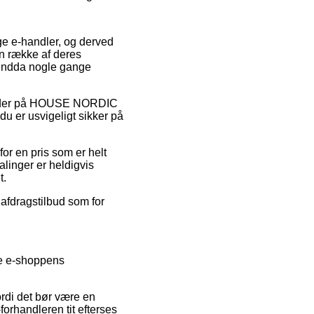
ige e-handler, og derved
en række af deres
g endda nogle gange
atkoder på HOUSE NORDIC
du er usvigeligt sikker på
for en pris som er helt
alinger er heldigvis
t.
 afdragstilbud som for
se e-shoppens
rdi det bør være en
orhandleren tit efterses