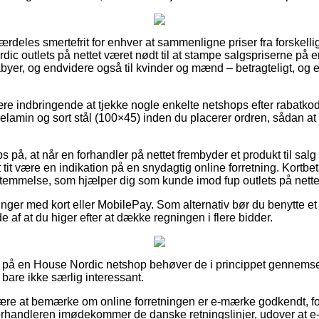
særdeles smertefrit for enhver at sammenligne priser fra forskell
ordic outlets på nettet været nødt til at stampe salgspriserne på 
babyer, og endvidere også til kvinder og mænd – betragteligt, o
være indbringende at tjekke nogle enkelte netshops efter rab
elamin og sort stål (100×45) inden du placerer ordren, sådan at 
 på, at når en forhandler på nettet frembyder et produkt til salg 
t tit være en indikation på en snydagtig online forretning. Kortbet
temmelse, som hjælper dig som kunde imod fup outlets på nette
linger med kort eller MobilePay. Som alternativ bør du benytte et
de af at du higer efter at dække regningen i flere bidder.
r på en House Nordic netshop behøver de i princippet gennem
 bare ikke særlig interessant.
 være at bemærke om online forretningen er e-mærke godkendt, fo
forhandleren imødekommer de danske retningslinjer, udover at e-f