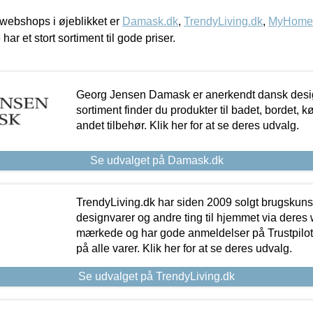
webshops i øjeblikket er
Damask.dk
,
TrendyLiving.dk
,
MyHomeM
 har et stort sortiment til gode priser.
Georg Jensen Damask er anerkendt dansk desig
sortiment finder du produkter til badet, bordet, 
andet tilbehør. Klik her for at se deres udvalg.
Se udvalget på Damask.dk
TrendyLiving.dk har siden 2009 solgt brugskunst, 
designvarer og andre ting til hjemmet via deres
mærkede og har gode anmeldelser på Trustpilot,
på alle varer. Klik her for at se deres udvalg.
Se udvalget på TrendyLiving.dk