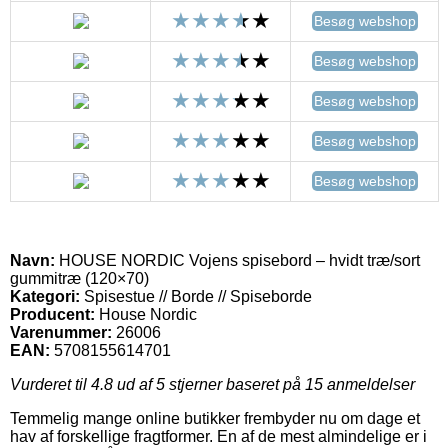
Besøg webshop
Besøg webshop
Besøg webshop
Besøg webshop
Besøg webshop
Navn:
HOUSE NORDIC Vojens spisebord – hvidt træ/sort
gummitræ (120×70)
Kategori:
Spisestue // Borde // Spiseborde
Producent:
House Nordic
Varenummer:
26006
EAN:
5708155614701
Vurderet til
4.8
ud af 5 stjerner baseret på
15
anmeldelser
Temmelig mange online butikker frembyder nu om dage et
hav af forskellige fragtformer. En af de mest almindelige er i