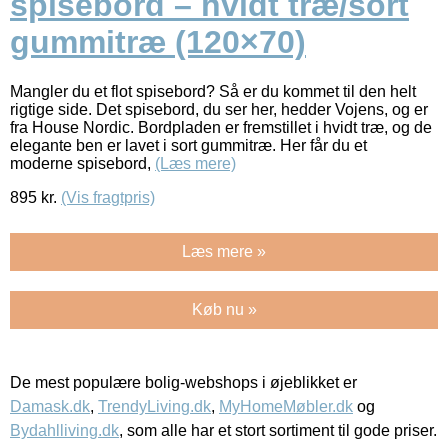
spisebord – hvidt træ/sort
gummitræ (120×70)
Mangler du et flot spisebord? Så er du kommet til den helt
rigtige side. Det spisebord, du ser her, hedder Vojens, og er
fra House Nordic. Bordpladen er fremstillet i hvidt træ, og de
elegante ben er lavet i sort gummitræ. Her får du et
moderne spisebord,
(Læs mere)
895
kr.
(Vis fragtpris)
Læs mere »
Køb nu »
De mest populære bolig-webshops i øjeblikket er
Damask.dk
,
TrendyLiving.dk
,
MyHomeMøbler.dk
og
Bydahlliving.dk
, som alle har et stort sortiment til gode priser.