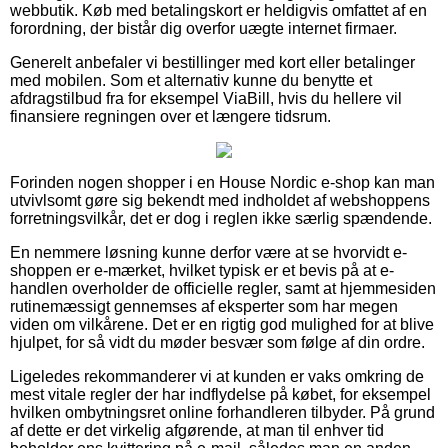
webbutik. Køb med betalingskort er heldigvis omfattet af en
forordning, der bistår dig overfor uægte internet firmaer.
Generelt anbefaler vi bestillinger med kort eller betalinger
med mobilen. Som et alternativ kunne du benytte et
afdragstilbud fra for eksempel ViaBill, hvis du hellere vil
finansiere regningen over et længere tidsrum.
Forinden nogen shopper i en House Nordic e-shop kan man
utvivlsomt gøre sig bekendt med indholdet af webshoppens
forretningsvilkår, det er dog i reglen ikke særlig spændende.
En nemmere løsning kunne derfor være at se hvorvidt e-
shoppen er e-mærket, hvilket typisk er et bevis på at e-
handlen overholder de officielle regler, samt at hjemmesiden
rutinemæssigt gennemses af eksperter som har megen
viden om vilkårene. Det er en rigtig god mulighed for at blive
hjulpet, for så vidt du møder besvær som følge af din ordre.
Ligeledes rekommanderer vi at kunden er vaks omkring de
mest vitale regler der har indflydelse på købet, for eksempel
hvilken ombytningsret online forhandleren tilbyder. På grund
af dette er det virkelig afgørende, at man til enhver tid