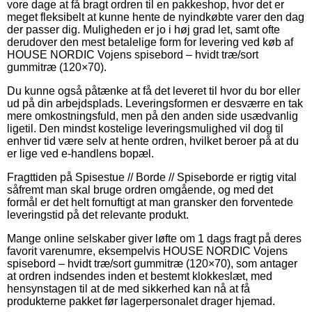
vore dage at få bragt ordren til en pakkeshop, hvor det er
meget fleksibelt at kunne hente de nyindkøbte varer den dag
der passer dig. Muligheden er jo i høj grad let, samt ofte
derudover den mest betalelige form for levering ved køb af
HOUSE NORDIC Vojens spisebord – hvidt træ/sort
gummitræ (120×70).
Du kunne også påtænke at få det leveret til hvor du bor eller
ud på din arbejdsplads. Leveringsformen er desværre en tak
mere omkostningsfuld, men på den anden side usædvanlig
ligetil. Den mindst kostelige leveringsmulighed vil dog til
enhver tid være selv at hente ordren, hvilket beroer på at du
er lige ved e-handlens bopæl.
Fragttiden på Spisestue // Borde // Spiseborde er rigtig vital
såfremt man skal bruge ordren omgående, og med det
formål er det helt fornuftigt at man gransker den forventede
leveringstid på det relevante produkt.
Mange online selskaber giver løfte om 1 dags fragt på deres
favorit varenumre, eksempelvis HOUSE NORDIC Vojens
spisebord – hvidt træ/sort gummitræ (120×70), som antager
at ordren indsendes inden et bestemt klokkeslæt, med
hensynstagen til at de med sikkerhed kan nå at få
produkterne pakket før lagerpersonalet drager hjemad.