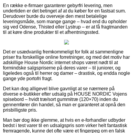
En række e-firmaer garanterer gebyrfri levering, men
undertiden er det betinget af at du køber for en fastsat sum.
Derudover burde du overveje den mest betalelige
leveringsmåde, som mange gange – hvad end du opholder
sig ved Odense, Thisted eller Lystrup – er at få fragtmanden
til at køre dine produkter til et afhentningssted.
Det er usædvanlig fremkommeligt for folk at sammenligne
priser fra forskellige online forretninger, og med det motiv har
adskillige House Nordic internet shops været nødt til at
formindske salgspriserne på deres varer – til juniorer, og
ligeledes også til herrer og damer – drastisk, og endda nogle
gange yde portofri fragt.
Det kan dog alligevel blive gavnligt at se nærmere på
diverse e-butikker efter udsalg på HOUSE NORDIC Vojens
spisebord – hvidt træ/sort gummitræ (120×70) inden du
gennemfører din handel, så man er garanteret at opnå den
prisbilligste pris.
Man bør dog ikke glemme, at hvis en e-forhandler udbyder
bedst i test varer til en udsalgspris som virker helt fantastisk
fremragende, kunne det ofte være et fingerpeg om en falsk