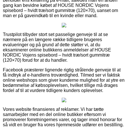
beholder ens kvittering på e-mail, således man en anden
gang kan bevidne købet af HOUSE NORDIC Vojens
spisebord – hvidt træ/sort gummitræ (120×70), uanset om
man er på gaveindkøb til en kvinde eller mand.
Trustpilot tilbyder stort set passelige genveje til at se
nærmere på en længere række tidligere brugeres
evalueringer og på grund af dette støtter vi, at du
eksaminerer online butikkens anmeldelser af HOUSE
NORDIC Vojens spisebord – hvidt træ/sort gummitræ
(120×70) forud for at du handler.
Facebook præsterer lignende rigtig strålende genveje til at
få indtryk af e-handlens troværdighed. Tilmed ser vi faktisk
online webshops som giver kunderne mulighed for at ytre en
bedømmelse af købsoplevelsen, hvilket tillige må drages
fordel af til at vurdere tidligere kunders oplevelser.
Vores website finansieres af reklamer. Vi har tætte
samarbejder med en del online butikker eftersom vi
promoverer forretningernes varer, og tager imod honorar for
så vidt en bruger fra vores hjemmeside udfører en bestilling.