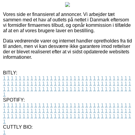
Vores side er finansieret af annoncer. Vi arbejder tæt
sammen med et hav af outlets på nettet i Danmark eftersom
vi formidler firmaernes tilbud, og opnår kommission i tilfælde
af at en af vores brugere laver en bestilling.
Data vedrørende varer og internet handler opretholdes fra tid
til anden, men vi kan desværre ikke garantere imod rettelser
der er blevet realiseret efter at vi sidst opdaterede websitets
informationer.
BITLY:
1
1
1
1
1
1
1
1
1
1
1
1
1
1
1
1
1
1
1
1
1
1
1
1
1
1
1
1
1
1
1
1
1
1
1
1
1
1
1
1
1
1
1
1
1
1
1
1
1
1
1
1
1
1
1
1
1
1
1
1
1
1
1
1
1
1
1
1
1
1
1
1
1
1
1
1
1
1
1
1
1
1
1
1
1
1
1
1
1
1
1
1
1
1
1
1
1
1
1
1
SPOTIFY:
1
1
1
1
1
1
1
1
1
1
1
1
1
1
1
1
1
1
1
1
1
1
1
1
1
1
1
1
1
1
1
1
1
1
1
1
1
1
1
1
1
1
1
1
1
1
1
1
1
1
1
1
1
1
1
1
1
1
1
1
1
1
1
1
1
1
1
1
1
1
1
1
1
1
1
1
1
1
1
1
1
1
1
1
1
1
1
1
1
1
1
1
1
1
1
1
1
1
1
1
CUTTLY BIO:
1