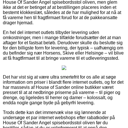
House Of Sander Angel spisebordsstol oliven, men glem
ikke at det er betinget af at bestillingen placeres inden et
bestemt klokkeslæt, således at de har mulighed for at nå at
få varerne hen til fragtfirmaet forud for at de pakkeansatte
drager hjemad.
En hel del internet outlets tilbyder levering uden
omkostninger, men i mange tilfælde forudsætter det at man
aftager for et fastsat beløb. Derudover skulle du beslutte sig
for den billigste form for levering, der typisk – uafhængig om
du befinder sig nær Horsens, Skive eller Helsinge – vil blive
at få fragtfirmaet til at bringe varerne til et udleveringssted.
Det har vist sig at være ultra smertefrit for os alle at søge
information om priser i blandt flere internet outlets, og for det
har massevis af House of Sander online butikker været
presset til at at nedbringe priserne på varerne – til piger og
drenge, og ligeledes til herrer og damer – kolossalt, og
endda nogle gange byde på gebyrfri levering.
Trods dette kan det immervæk vise sig lønnende at
undersøge et par internet webshops efter rabatkoder på
House Of Sander Angel spisebordsstol oliven før du
bestiller, sådan at du er velinformeret til at opnå den