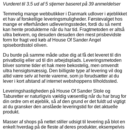
Vurderet til
3.5
ud af 5 stjerner baseret på
39
anmeldelser
Temmelig mange webbutikker i Danmark udlover i øjeblikket
et hav af forskellige leveringsmuligheder. Førstevalget hos
mange er efterhånden udleveringssteder, fordi du så nemt
kan hente produkterne når du har tid. Fragtmetoden er altså
ultra bekvem, og desuden desuden den mest prisbevidste
form for fragt ved køb af House Of Sander Angel
spisebordsstol oliven.
Du burde på samme måde udse dig at få det leveret til din
privatbolig eller ud til din arbejdsplads. Leveringsmetoden
bliver somme tider et hak mere bekostelig, men omvendt
ultra hensigtsmæssig. Den billigste type af levering vil dog
altid være selv at hente varerne, som jo forudsætter at du
lever i kort afstand af internet webshoppens tilholdssted.
Leveringshastigheden på House Of Sander Stole og
Taburetter er naturligvis vældig væsentlig når du har brug for
din ordre om et øjeblik, så af den grund er det fuldt ud vigtigt
at du gransker den anslåede leveringstid for det aktuelle
produkt.
Masser af shops på nettet stiller udsigt til levering på blot en
enkelt hverdag på de fleste af deres produkter, eksempelvis