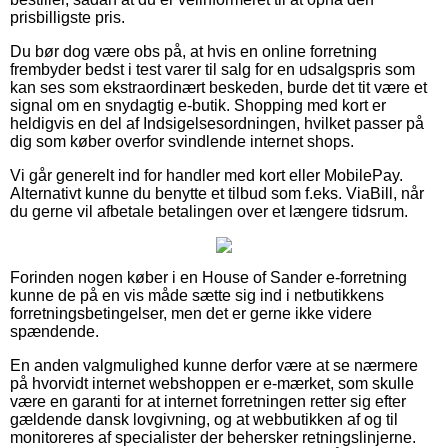
prisbilligste pris.
Du bør dog være obs på, at hvis en online forretning
frembyder bedst i test varer til salg for en udsalgspris som
kan ses som ekstraordinært beskeden, burde det tit være et
signal om en snydagtig e-butik. Shopping med kort er
heldigvis en del af Indsigelsesordningen, hvilket passer på
dig som køber overfor svindlende internet shops.
Vi går generelt ind for handler med kort eller MobilePay.
Alternativt kunne du benytte et tilbud som f.eks. ViaBill, når
du gerne vil afbetale betalingen over et længere tidsrum.
Forinden nogen køber i en House of Sander e-forretning
kunne de på en vis måde sætte sig ind i netbutikkens
forretningsbetingelser, men det er gerne ikke videre
spændende.
En anden valgmulighed kunne derfor være at se nærmere
på hvorvidt internet webshoppen er e-mærket, som skulle
være en garanti for at internet forretningen retter sig efter
gældende dansk lovgivning, og at webbutikken af og til
monitoreres af specialister der behersker retningslinjerne.