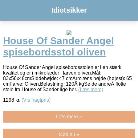
Idiotsikker
House Of Sander Angel
spisebordsstol oliven
House Of Sander Angel spisebordsstolen er i en stærk
kvalitet og er i mikrolæder i farven oliven.Mål:
83x56x48cmSiddehøjde: 47 cmArmlæns højde (højest): 65
cmFarve: Oliven,Belastning: 120Â kgSe de andreÂ flotte
stole fra House of Sander lige her.
(Læs mere)
1298
kr.
(Vis fragtpris)
Læs mere »
Køb nu »