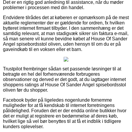
Det er en rigtig god anledning til assistance, når du møder
problemer i processen med din handel.
Endvidere tilrådes det at køberen er opmærksom på de mest
aktuelle reglementer der er gældende for ordren, fx hvilken
bytteret internet firmaet tilbyder. I den sammenhæng er det
samtidig relevant, at man stadigvæk sikrer sin faktura e-mail,
så man senere vil kunne bevidne købet af House Of Sander
Angel spisebordsstol oliven, uden hensyn til om du er på
gaveindkøb til en voksen eller et barn.
Trustpilot frembringer sådan set passende løsninger til at
betragte en hel del forhenværende forbrugeres
observationer og derved er det godt, at du iagttager internet
shoppens ratings af House Of Sander Angel spisebordsstol
oliven før du shopper.
Facebook byder på ligeledes nogenlunde fornemme
muligheder for at få kendskab til internet forretningens
pålidelighed. Foruden det er der endda online butikker hvor
det er muligt at registrere en bedømmelse af deres køb,
hvilket lige så vel bør benyttes til at få et indblik i tidligere
kunders oplevelser.