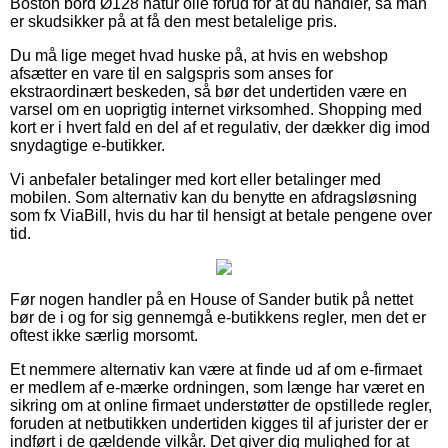
Boston bord Ø128 natur olie forud for at du handler, så man
er skudsikker på at få den mest betalelige pris.
Du må lige meget hvad huske på, at hvis en webshop
afsætter en vare til en salgspris som anses for
ekstraordinært beskeden, så bør det undertiden være en
varsel om en uoprigtig internet virksomhed. Shopping med
kort er i hvert fald en del af et regulativ, der dækker dig imod
snydagtige e-butikker.
Vi anbefaler betalinger med kort eller betalinger med
mobilen. Som alternativ kan du benytte en afdragsløsning
som fx ViaBill, hvis du har til hensigt at betale pengene over
tid.
Før nogen handler på en House of Sander butik på nettet
bør de i og for sig gennemgå e-butikkens regler, men det er
oftest ikke særlig morsomt.
Et nemmere alternativ kan være at finde ud af om e-firmaet
er medlem af e-mærke ordningen, som længe har været en
sikring om at online firmaet understøtter de opstillede regler,
foruden at netbutikken undertiden kigges til af jurister der er
indført i de gældende vilkår. Det giver dig mulighed for at