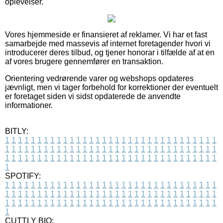
oplevelser.
Vores hjemmeside er finansieret af reklamer. Vi har et fast
samarbejde med massevis af internet foretagender hvori vi
introducerer deres tilbud, og tjener honorar i tilfælde af at en
af vores brugere gennemfører en transaktion.
Orientering vedrørende varer og webshops opdateres
jævnligt, men vi tager forbehold for korrektioner der eventuelt
er foretaget siden vi sidst opdaterede de anvendte
informationer.
BITLY:
1
1
1
1
1
1
1
1
1
1
1
1
1
1
1
1
1
1
1
1
1
1
1
1
1
1
1
1
1
1
1
1
1
1
1
1
1
1
1
1
1
1
1
1
1
1
1
1
1
1
1
1
1
1
1
1
1
1
1
1
1
1
1
1
1
1
1
1
1
1
1
1
1
1
1
1
1
1
1
1
1
1
1
1
1
1
1
1
1
1
1
1
1
1
1
1
1
1
1
1
SPOTIFY:
1
1
1
1
1
1
1
1
1
1
1
1
1
1
1
1
1
1
1
1
1
1
1
1
1
1
1
1
1
1
1
1
1
1
1
1
1
1
1
1
1
1
1
1
1
1
1
1
1
1
1
1
1
1
1
1
1
1
1
1
1
1
1
1
1
1
1
1
1
1
1
1
1
1
1
1
1
1
1
1
1
1
1
1
1
1
1
1
1
1
1
1
1
1
1
1
1
1
1
1
CUTTLY BIO: