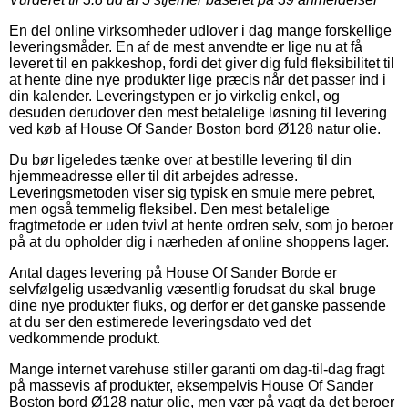
En del online virksomheder udlover i dag mange forskellige
leveringsmåder. En af de mest anvendte er lige nu at få
leveret til en pakkeshop, fordi det giver dig fuld fleksibilitet til
at hente dine nye produkter lige præcis når det passer ind i
din kalender. Leveringstypen er jo virkelig enkel, og
desuden derudover den mest betalelige løsning til levering
ved køb af House Of Sander Boston bord Ø128 natur olie.
Du bør ligeledes tænke over at bestille levering til din
hjemmeadresse eller til dit arbejdes adresse.
Leveringsmetoden viser sig typisk en smule mere pebret,
men også temmelig fleksibel. Den mest betalelige
fragtmetode er uden tvivl at hente ordren selv, som jo beroer
på at du opholder dig i nærheden af online shoppens lager.
Antal dages levering på House Of Sander Borde er
selvfølgelig usædvanlig væsentlig forudsat du skal bruge
dine nye produkter fluks, og derfor er det ganske passende
at du ser den estimerede leveringsdato ved det
vedkommende produkt.
Mange internet varehuse stiller garanti om dag-til-dag fragt
på massevis af produkter, eksempelvis House Of Sander
Boston bord Ø128 natur olie, men vær på vagt da det beroer