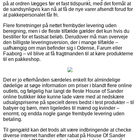
på at ordren lægges før et fast tidspunkt, med det formål at
de sandsynligvis kan nå at få de nye varer afsendt forud for
at pakkepersonalet får fri.
Flere forretninger på nettet frembyder levering uden
beregning, men i de fleste tilfælde gælder det kun hvis du
bestiller for et fastsat beløb. Derudover må man overveje
den billigste leveringsversion, der i mange tilfælde –
uafhængig om man befinder sig i Odense, Farum eller
Faaborg – vil blive at få fragtmanden til at køre produkterne
til en pakkeshop.
Det er jo efterhånden særdeles enkelt for almindelige
dødelige at søge information om priser i blandt flere online
outlets, og følgelig har langt de fleste House of Sander
online butikker ikke kunne lade være med at nedskære
udsalgspriserne på specielt deres bedst i test produkter – til
babyer og børn, men ligeledes til mænd og kvinder –
enormt, og endda nogle gange frembyde levering uden
betaling.
Til gengæld kan det trods alt være indbringende at checke
diverse internet handler efter rabat på House Of Sander