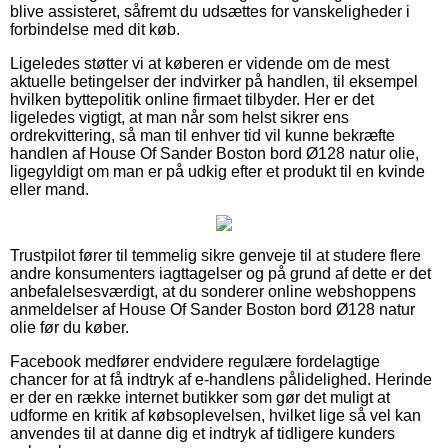
blive assisteret, såfremt du udsættes for vanskeligheder i
forbindelse med dit køb.
Ligeledes støtter vi at køberen er vidende om de mest
aktuelle betingelser der indvirker på handlen, til eksempel
hvilken byttepolitik online firmaet tilbyder. Her er det
ligeledes vigtigt, at man når som helst sikrer ens
ordrekvittering, så man til enhver tid vil kunne bekræfte
handlen af House Of Sander Boston bord Ø128 natur olie,
ligegyldigt om man er på udkig efter et produkt til en kvinde
eller mand.
Trustpilot fører til temmelig sikre genveje til at studere flere
andre konsumenters iagttagelser og på grund af dette er det
anbefalelsesværdigt, at du sonderer online webshoppens
anmeldelser af House Of Sander Boston bord Ø128 natur
olie før du køber.
Facebook medfører endvidere regulære fordelagtige
chancer for at få indtryk af e-handlens pålidelighed. Herinde
er der en række internet butikker som gør det muligt at
udforme en kritik af købsoplevelsen, hvilket lige så vel kan
anvendes til at danne dig et indtryk af tidligere kunders