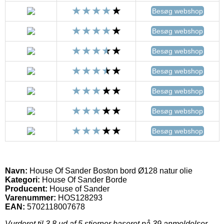
Besøg webshop
Besøg webshop
Besøg webshop
Besøg webshop
Besøg webshop
Besøg webshop
Besøg webshop
Navn:
House Of Sander Boston bord Ø128 natur olie
Kategori:
House Of Sander Borde
Producent:
House of Sander
Varenummer:
HOS128293
EAN:
5702118007678
Vurderet til
3.8
ud af 5 stjerner baseret på
39
anmeldelser