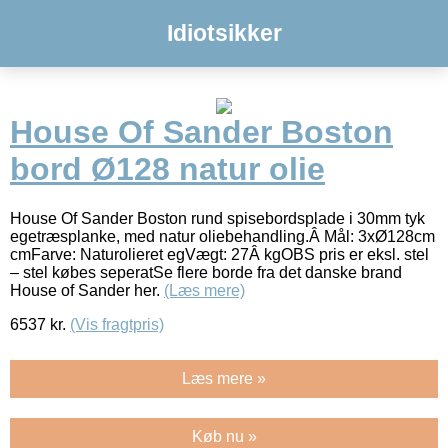
Idiotsikker
House Of Sander Boston
bord Ø128 natur olie
House Of Sander Boston rund spisebordsplade i 30mm tyk
egetræsplanke, med natur oliebehandling.Â Mål: 3xØ128cm
cmFarve: Naturolieret egVægt: 27Â kgOBS pris er eksl. stel
– stel købes seperatSe flere borde fra det danske brand
House of Sander her.
(Læs mere)
6537
kr.
(Vis fragtpris)
Læs mere »
Køb nu »