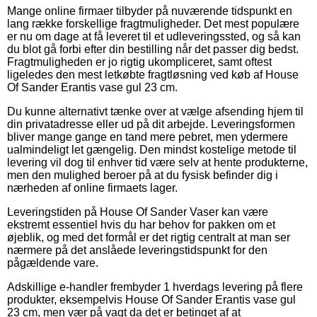
Mange online firmaer tilbyder på nuværende tidspunkt en
lang række forskellige fragtmuligheder. Det mest populære
er nu om dage at få leveret til et udleveringssted, og så kan
du blot gå forbi efter din bestilling når det passer dig bedst.
Fragtmuligheden er jo rigtig ukompliceret, samt oftest
ligeledes den mest letkøbte fragtløsning ved køb af House
Of Sander Erantis vase gul 23 cm.
Du kunne alternativt tænke over at vælge afsending hjem til
din privatadresse eller ud på dit arbejde. Leveringsformen
bliver mange gange en tand mere pebret, men ydermere
ualmindeligt let gængelig. Den mindst kostelige metode til
levering vil dog til enhver tid være selv at hente produkterne,
men den mulighed beroer på at du fysisk befinder dig i
nærheden af online firmaets lager.
Leveringstiden på House Of Sander Vaser kan være
ekstremt essentiel hvis du har behov for pakken om et
øjeblik, og med det formål er det rigtig centralt at man ser
nærmere på det anslåede leveringstidspunkt for den
pågældende vare.
Adskillige e-handler frembyder 1 hverdags levering på flere
produkter, eksempelvis House Of Sander Erantis vase gul
23 cm, men vær på vagt da det er betinget af at