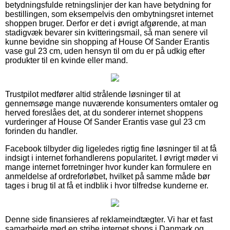
betydningsfulde retningslinjer der kan have betydning for
bestillingen, som eksempelvis den ombytningsret internet
shoppen bruger. Derfor er det i øvrigt afgørende, at man
stadigvæk bevarer sin kvitteringsmail, så man senere vil
kunne bevidne sin shopping af House Of Sander Erantis
vase gul 23 cm, uden hensyn til om du er på udkig efter
produkter til en kvinde eller mand.
Trustpilot medfører altid strålende løsninger til at
gennemsøge mange nuværende konsumenters omtaler og
herved foreslåes det, at du sonderer internet shoppens
vurderinger af House Of Sander Erantis vase gul 23 cm
forinden du handler.
Facebook tilbyder dig ligeledes rigtig fine løsninger til at få
indsigt i internet forhandlerens popularitet. I øvrigt møder vi
mange internet forretninger hvor kunder kan formulere en
anmeldelse af ordreforløbet, hvilket på samme måde bør
tages i brug til at få et indblik i hvor tilfredse kunderne er.
Denne side finansieres af reklameindtægter. Vi har et fast
samarbejde med en stribe internet shops i Danmark og