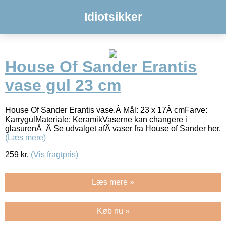
Idiotsikker
House Of Sander Erantis
vase gul 23 cm
House Of Sander Erantis vase,Â Mål: 23 x 17Â cmFarve:
KarrygulMateriale: KeramikVaserne kan changere i
glasurenÂ Â Se udvalget afÂ vaser fra House of Sander her.
(Læs mere)
259
kr.
(Vis fragtpris)
Læs mere »
Køb nu »