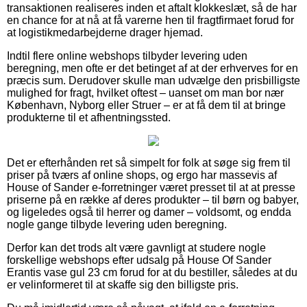
transaktionen realiseres inden et aftalt klokkeslæt, så de har
en chance for at nå at få varerne hen til fragtfirmaet forud for
at logistikmedarbejderne drager hjemad.
Indtil flere online webshops tilbyder levering uden
beregning, men ofte er det betinget af at der erhverves for en
præcis sum. Derudover skulle man udvælge den prisbilligste
mulighed for fragt, hvilket oftest – uanset om man bor nær
København, Nyborg eller Struer – er at få dem til at bringe
produkterne til et afhentningssted.
Det er efterhånden ret så simpelt for folk at søge sig frem til
priser på tværs af online shops, og ergo har massevis af
House of Sander e-forretninger været presset til at at presse
priserne på en række af deres produkter – til børn og babyer,
og ligeledes også til herrer og damer – voldsomt, og endda
nogle gange tilbyde levering uden beregning.
Derfor kan det trods alt være gavnligt at studere nogle
forskellige webshops efter udsalg på House Of Sander
Erantis vase gul 23 cm forud for at du bestiller, således at du
er velinformeret til at skaffe sig den billigste pris.