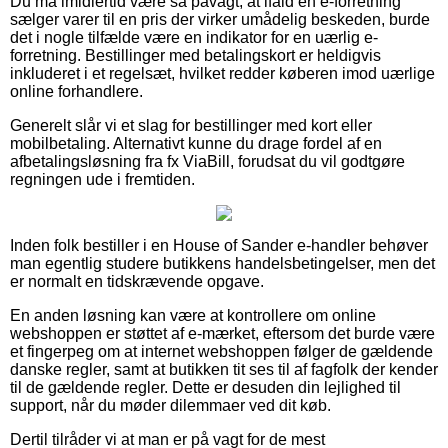
Du må imidlertid være så påvagt, at ifald en e-forretning
sælger varer til en pris der virker umådelig beskeden, burde
det i nogle tilfælde være en indikator for en uærlig e-
forretning. Bestillinger med betalingskort er heldigvis
inkluderet i et regelsæt, hvilket redder køberen imod uærlige
online forhandlere.
Generelt slår vi et slag for bestillinger med kort eller
mobilbetaling. Alternativt kunne du drage fordel af en
afbetalingsløsning fra fx ViaBill, forudsat du vil godtgøre
regningen ude i fremtiden.
Inden folk bestiller i en House of Sander e-handler behøver
man egentlig studere butikkens handelsbetingelser, men det
er normalt en tidskrævende opgave.
En anden løsning kan være at kontrollere om online
webshoppen er støttet af e-mærket, eftersom det burde være
et fingerpeg om at internet webshoppen følger de gældende
danske regler, samt at butikken tit ses til af fagfolk der kender
til de gældende regler. Dette er desuden din lejlighed til
support, når du møder dilemmaer ved dit køb.
Dertil tilråder vi at man er på vagt for de mest