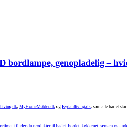
rdlampe, genopladelig – hvidt
Living.dk
,
MyHomeMøbler.dk
og
Bydahlliving.dk
, som alle har et stor
iment finder du produkter til badet, bordet, køkkenet, sengen og andet 