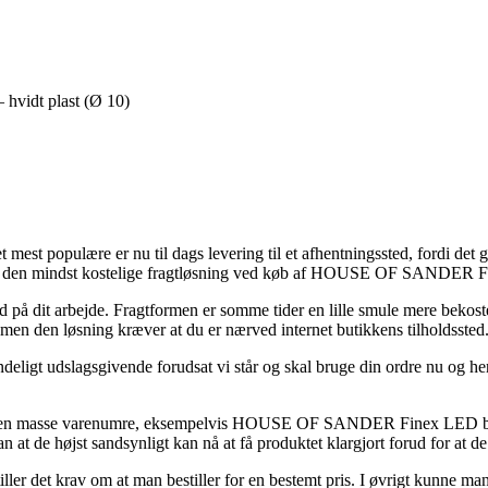
vidt plast (Ø 10)
 mest populære er nu til dags levering til et afhentningssted, fordi det gi
re den mindst kostelige fragtløsning ved køb af HOUSE OF SANDER Fi
r ud på dit arbejde. Fragtformen er somme tider en lille smule mere bekos
, men den løsning kræver at du er nærved internet butikkens tilholdssted
ligt udslagsgivende forudsat vi står og skal bruge din ordre nu og her,
på en masse varenumre, eksempelvis HOUSE OF SANDER Finex LED bordl
an at de højst sandsynligt kan nå at få produktet klargjort forud for at d
tiller det krav om at man bestiller for en bestemt pris. I øvrigt kunne m