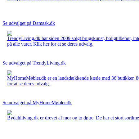
Se udvalget på Damask.dk
TrendyLiving.dk har siden 2009 solgt brugskunst, boligtilbehør, int
på alle varer. Klik her for at se deres udvalg.
Se udvalget på TrendyLiving.dk
MyHomeMøbler.dk er en landsdækkende kæde med 36 butikker. 80 % 
for at se deres udvalg.
Se udvalget på MyHomeMøbler.dk
Bydahlliving.dk er drevet af mor og to døtre. De har et stort sortime