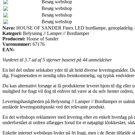
Besøg webshop
Besøg webshop
Besøg webshop
Besøg webshop
Navn:
HOUSE OF SANDER Finex LED bordlampe, genopladelig – h
Kategori:
Belysning // Lamper // Bordlamper
Producent:
House of Sander
Varenummer:
67176
EAN:
Vurderet til
3.7
ud af 5 stjerner baseret på
44
anmeldelser
En hel del online selskaber yder til alt held diverse leveringsmåder. Det
dig. Fragtmetoden er nemlig ultra fremkommelig, og typisk endvide
Du kan alternativt forsøge at få produkterne leveret hjem til dig elle
mulighed for fragt vil dog til enhver tid være at du selv henter ordren
Leveringshastigheden på Belysning // Lamper // Bordlamper er ualminde
anslåede leveringstidspunkt ved det relevante produkt.
En del webshops reklamerer med levering efter en enkelt hverdag 
underforstået at ordren aflægges forud for et nøjagtigt klokkeslæt, såd
Enkelte internet webshops byder på fri fragt, men i de fleste tilfælde s