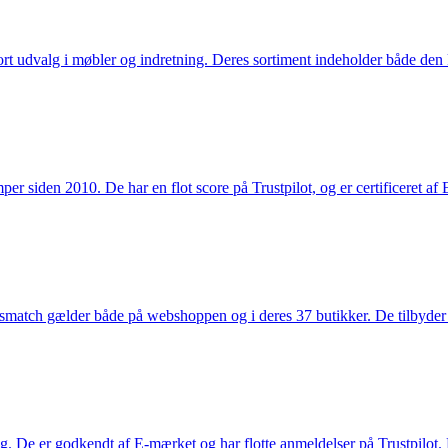
rt udvalg i møbler og indretning. Deres sortiment indeholder både den k
 siden 2010. De har en flot score på Trustpilot, og er certificeret af 
smatch gælder både på webshoppen og i deres 37 butikker. De tilbyder d
. De er godkendt af E-mærket og har flotte anmeldelser på Trustpilot. L