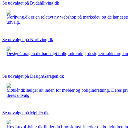
Se udvalget på Bydahlliving.dk
Norliving.dk er en relativt ny webshop på markedet, og de har et sto
udvalg.
Se udvalget på Norliving.dk
DesignGaragen.dk har solgt boligindretning, designermøbler og lamper
Se udvalget på DesignGaragen.dk
Møblér.dk sælger alt inden for møbler og boligindretning. Deres pri
deres udvalg.
Se udvalget på Møblér.dk
Hos LuxoLiving.dk finder du brugskunst, interiør og boligindretning