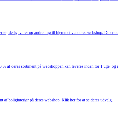
eriør, designvarer og andre ting til hjemmet via deres webshop. De er 
af deres sortiment på webshoppen kan leveres inden for 1 uge, og ma
nt af boliginteriør på deres webshop. Klik her for at se deres udvalg.