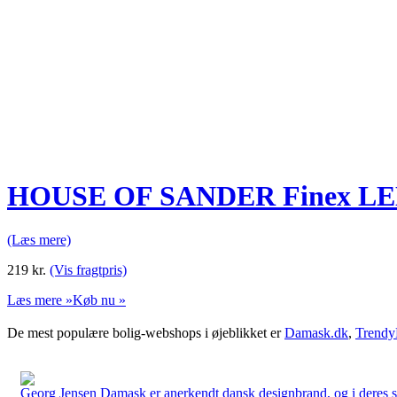
HOUSE OF SANDER Finex LED bo
(Læs mere)
219
kr.
(Vis fragtpris)
Læs mere »
Køb nu »
De mest populære bolig-webshops i øjeblikket er
Damask.dk
,
Trendy
Georg Jensen Damask er anerkendt dansk designbrand, og i deres sort