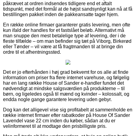
påkrævet at ordren indsendes tidligere end et aftalt
tidspunkt, med det formål at de højst sandsynligt kan nå at få
bestillingen pakket inden de pakkeansatte tager hjem.
En række online firmaer garanterer gratis levering, men ofte
kun ifald der handles for et fastslået beløb. Alternativt må
man snuppe den mest betalelige type af levering, der i de
fleste tilfælde – om man befinder sig tæt på Viborg, Birkerød
eller Tønder – vil være at få fragtmanden til at bringe din
ordre til et afhentningssted.
Det er jo efterhånden i høj grad bekvemt for os alle at finde
information om priser fra flere internet varehuse, og følgelig
har en lang række House of Sander e-handler fundet det
nødvendigt at mindske salgsværdien på produkterne – til
børn, og ligeledes også til mænd og kvinder – kolossalt, og
endda nogle gange garantere levering uden gebyr.
Dog kan det alligevel vise sig profitabelt at sammenholde en
række internet firmaer efter rabatkoder på House Of Sander
Lavendel vase 22 cm inden du køber, sådan at du er
velinformeret til at modtage den prisbilligste pris.