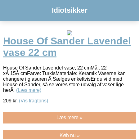
Idiotsikker
House Of Sander Lavendel
vase 22 cm
House Of Sander Lavendel vase, 22 cmMål: 22
xÂ 15Â cmFarve: TurkisMateriale: Keramik Vaserne kan
changere i glasuren Â Sælges enkeltvisEr du vild med
House of Sander, så se vores store udvalg af vaser lige
herÂ
(Læs mere)
209
kr.
(Vis fragtpris)
Læs mere »
Køb nu »