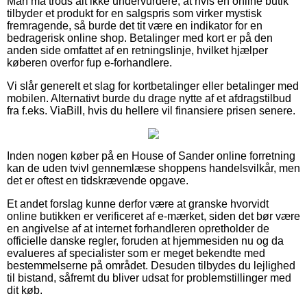
Man må trods alt ikke undervurdere, at hvis en online butik
tilbyder et produkt for en salgspris som virker mystisk
fremragende, så burde det tit være en indikator for en
bedragerisk online shop. Betalinger med kort er på den
anden side omfattet af en retningslinje, hvilket hjælper
køberen overfor fup e-forhandlere.
Vi slår generelt et slag for kortbetalinger eller betalinger med
mobilen. Alternativt burde du drage nytte af et afdragstilbud
fra f.eks. ViaBill, hvis du hellere vil finansiere prisen senere.
Inden nogen køber på en House of Sander online forretning
kan de uden tvivl gennemlæse shoppens handelsvilkår, men
det er oftest en tidskrævende opgave.
Et andet forslag kunne derfor være at granske hvorvidt
online butikken er verificeret af e-mærket, siden det bør være
en angivelse af at internet forhandleren opretholder de
officielle danske regler, foruden at hjemmesiden nu og da
evalueres af specialister som er meget bekendte med
bestemmelserne på området. Desuden tilbydes du lejlighed
til bistand, såfremt du bliver udsat for problemstillinger med
dit køb.