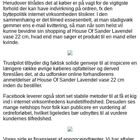
Herudover tilrådes det at køber er på vagt for de vigtigste
forhold der kan have indvirkning på ordren, fx den
byttepolitik internet virksomheden tilsikrer. I den
sammenhæng er det tilmed essesentielt, at man stadigvæk
gemmer ens e-mail kvittering, så man når som helst vil
kunne bevidne sin shopping af House Of Sander Lavendel
vase 22 cm, hvad end man søger et produkt til en mand eller
kvinde.
Trustpilot tilbyder dig faktisk solide genveje til at inspicere en
længere række øvrige køberes opfattelser og derved
foreslåes det, at du udforsker online forhandlerens
anmeldelser af House Of Sander Lavendel vase 22 cm
inden du bestiller.
Facebook leverer også stort set stabile metoder til at få et kig
ind i internet virksomhedens kundetilfredshed. Desuden ses
mange netshops hvor folk kan publicere en vurdering af
ordreforløbet, hvilket ligeledes bør udnyttes til at vurdere
kundernes tilfredshed.
Vores side er finansieret af annonceindtægter. Vi har aftaler