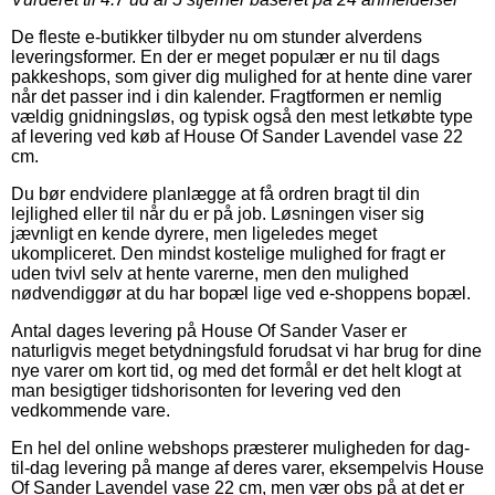
De fleste e-butikker tilbyder nu om stunder alverdens
leveringsformer. En der er meget populær er nu til dags
pakkeshops, som giver dig mulighed for at hente dine varer
når det passer ind i din kalender. Fragtformen er nemlig
vældig gnidningsløs, og typisk også den mest letkøbte type
af levering ved køb af House Of Sander Lavendel vase 22
cm.
Du bør endvidere planlægge at få ordren bragt til din
lejlighed eller til når du er på job. Løsningen viser sig
jævnligt en kende dyrere, men ligeledes meget
ukompliceret. Den mindst kostelige mulighed for fragt er
uden tvivl selv at hente varerne, men den mulighed
nødvendiggør at du har bopæl lige ved e-shoppens bopæl.
Antal dages levering på House Of Sander Vaser er
naturligvis meget betydningsfuld forudsat vi har brug for dine
nye varer om kort tid, og med det formål er det helt klogt at
man besigtiger tidshorisonten for levering ved den
vedkommende vare.
En hel del online webshops præsterer muligheden for dag-
til-dag levering på mange af deres varer, eksempelvis House
Of Sander Lavendel vase 22 cm, men vær obs på at det er