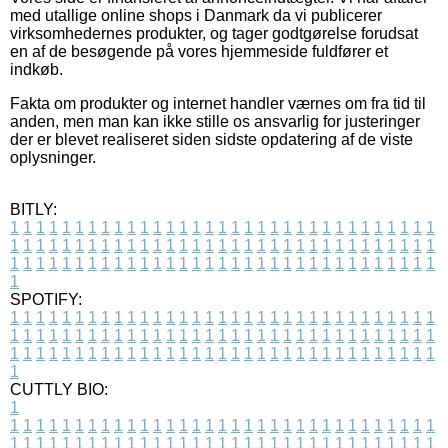
med utallige online shops i Danmark da vi publicerer
virksomhedernes produkter, og tager godtgørelse forudsat
en af de besøgende på vores hjemmeside fuldfører et
indkøb.
Fakta om produkter og internet handler værnes om fra tid til
anden, men man kan ikke stille os ansvarlig for justeringer
der er blevet realiseret siden sidste opdatering af de viste
oplysninger.
BITLY:
1
1
1
1
1
1
1
1
1
1
1
1
1
1
1
1
1
1
1
1
1
1
1
1
1
1
1
1
1
1
1
1
1
1
1
1
1
1
1
1
1
1
1
1
1
1
1
1
1
1
1
1
1
1
1
1
1
1
1
1
1
1
1
1
1
1
1
1
1
1
1
1
1
1
1
1
1
1
1
1
1
1
1
1
1
1
1
1
1
1
1
1
1
1
1
1
1
1
1
1
SPOTIFY:
1
1
1
1
1
1
1
1
1
1
1
1
1
1
1
1
1
1
1
1
1
1
1
1
1
1
1
1
1
1
1
1
1
1
1
1
1
1
1
1
1
1
1
1
1
1
1
1
1
1
1
1
1
1
1
1
1
1
1
1
1
1
1
1
1
1
1
1
1
1
1
1
1
1
1
1
1
1
1
1
1
1
1
1
1
1
1
1
1
1
1
1
1
1
1
1
1
1
1
1
CUTTLY BIO:
1
1
1
1
1
1
1
1
1
1
1
1
1
1
1
1
1
1
1
1
1
1
1
1
1
1
1
1
1
1
1
1
1
1
1
1
1
1
1
1
1
1
1
1
1
1
1
1
1
1
1
1
1
1
1
1
1
1
1
1
1
1
1
1
1
1
1