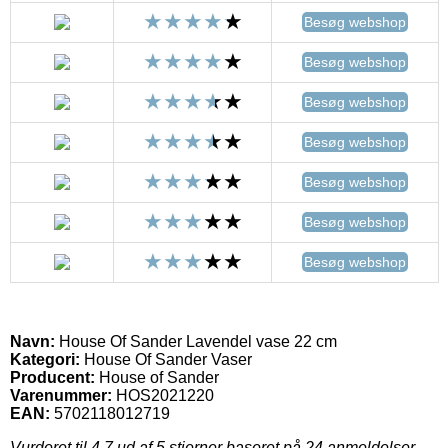
Besøg webshop
Besøg webshop
Besøg webshop
Besøg webshop
Besøg webshop
Besøg webshop
Besøg webshop
Navn:
House Of Sander Lavendel vase 22 cm
Kategori:
House Of Sander Vaser
Producent:
House of Sander
Varenummer:
HOS2021220
EAN:
5702118012719
Vurderet til
4.7
ud af 5 stjerner baseret på
24
anmeldelser