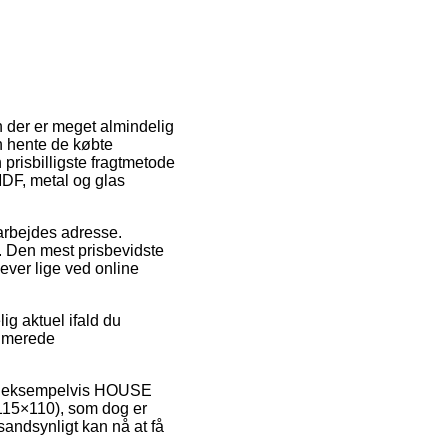
n der er meget almindelig
n hente de købte
prisbilligste fragtmetode
DF, metal og glas
 arbejdes adresse.
. Den mest prisbevidste
lever lige ved online
g aktuel ifald du
timerede
er, eksempelvis HOUSE
115×110), som dog er
 sandsynligt kan nå at få