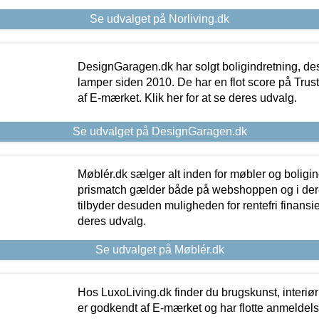
Se udvalget på Norliving.dk
DesignGaragen.dk har solgt boligindretning, d
lamper siden 2010. De har en flot score på Trustpi
af E-mærket. Klik her for at se deres udvalg.
Se udvalget på DesignGaragen.dk
Møblér.dk sælger alt inden for møbler og boligi
prismatch gælder både på webshoppen og i dere
tilbyder desuden muligheden for rentefri finansier
deres udvalg.
Se udvalget på Møblér.dk
Hos LuxoLiving.dk finder du brugskunst, interiør
er godkendt af E-mærket og har flotte anmeldelse