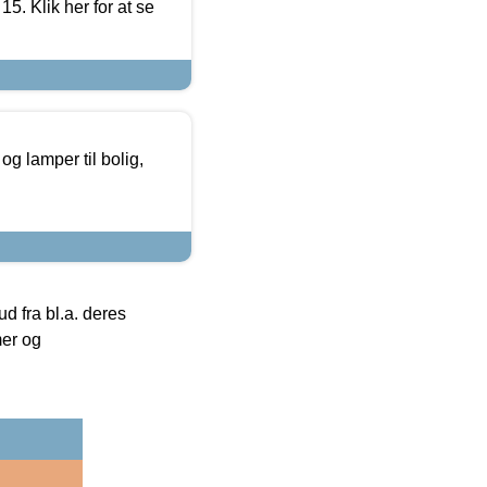
5. Klik her for at se
g lamper til bolig,
 fra bl.a. deres
mer og