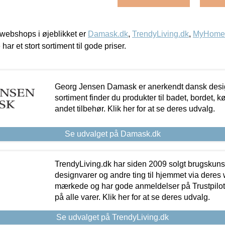
webshops i øjeblikket er
Damask.dk
,
TrendyLiving.dk
,
MyHomeM
 har et stort sortiment til gode priser.
Georg Jensen Damask er anerkendt dansk desig
sortiment finder du produkter til badet, bordet, 
andet tilbehør. Klik her for at se deres udvalg.
Se udvalget på Damask.dk
TrendyLiving.dk har siden 2009 solgt brugskunst, 
designvarer og andre ting til hjemmet via deres
mærkede og har gode anmeldelser på Trustpilot,
på alle varer. Klik her for at se deres udvalg.
Se udvalget på TrendyLiving.dk