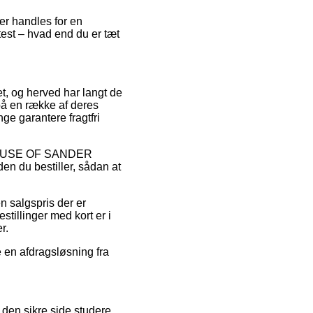
der handles for en
st – hvad end du er tæt
tet, og herved har langt de
 på en række af deres
ge garantere fragtfri
 på HOUSE OF SANDER
en du bestiller, sådan at
n salgspris der er
tillinger med kort er i
r.
e en afdragsløsning fra
 den sikre side studere