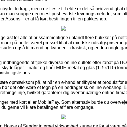
mbyder fri fragt, men i de fleste tilfælde er det så nødvendigt at 
n man snuppe den mest prisbevidste leveringsmetode, som ofte
er Assens – er at få kørt bestillingen til en pakkeshop.
ngsløst for alle at prissammenligne i blandt flere butikker på net
rmaer på nettet været presset til at at mindske udsalgspriserne
desuden også til mænd og kvinder – drastisk, og endda nogle gan
sig indbringende at tjekke diverse online outlets efter rabat
skydelåger – natur eg finér MDF, metal og glas (115×110) forind
isbilligste pris.
re opmærksom på, at når en e-handler tilbyder et produkt for e
bør det ofte være et tegn på en bedragerisk online webshop. Bes
retningslinje, hvilket garanterer dig overfor uærlige online firmae
linger med kort eller MobilePay. Som alternativ burde du overvej
 du gerne vil klare betalingen af flere omgange.
i en House of Sander internet virksomhed kunne de for at være på