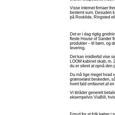
Visse internet firmaer fre
bestemt sum. Desuden ka
på Roskilde, Ringsted ell
Det er i dag rigtig gnidni
fleste House of Sander fi
produkter – til børn, og 
levering.
Det kan imidlertid vise 
LOOM kabinet skab, m. 2 
du er sikret at opnå den pr
Du må lige meget hvad væ
grænseløst beskeden, så 
hvert fald omfavnet af en 
Vi tilråder generelt beta
eksempelvis ViaBill, hvis
Forud for at folk køber 