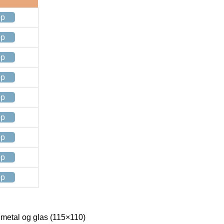
op
op
op
op
op
op
op
op
op
etal og glas (115×110)