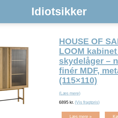
Idiotsikker
HOUSE OF S
LOOM kabinet 
skydelåger – n
finér MDF, met
(115×110)
(Læs mere)
6895
kr.
(Vis fragtpris)
Læs mere »
Kø