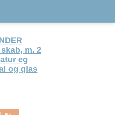
ANDER
skab, m. 2
atur eg
al og glas
b nu »