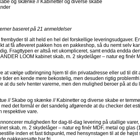
kabe og skænke // Kabinetter og diverse skabe
ander
jerner baseret på
21
anmeldelser
rembyder til alt held en hel del forskellige leveringsudgaver. E
t at få afleveret pakken hos en pakkeshop, så du nemt selv ka
dig. Fragttypen er altså ret ukompliceret, samt endda endda den 
NDER LOOM kabinet skab, m. 2 skydelåger – natur eg finér M
at vælge udbringning hjem til din privatadresse eller ud til dit
tider en kende mere bekostelig, men desuden rigtig problemfri
ære at du selv henter varerne, men den mulighed beroer på at du 
ue // Skabe og skænke // Kabinetter og diverse skabe er temmeli
 med det formål er det sandelig afgørende at du checker det es
n respektive vare.
nnoncerer muligheden for dag-til-dag levering på utallige var
skab, m. 2 skydelåger – natur eg finér MDF, metal og glas (
bestille inden et fast tidspunkt, med hensynstagen til at de højst
de pakkeansatte har fri.