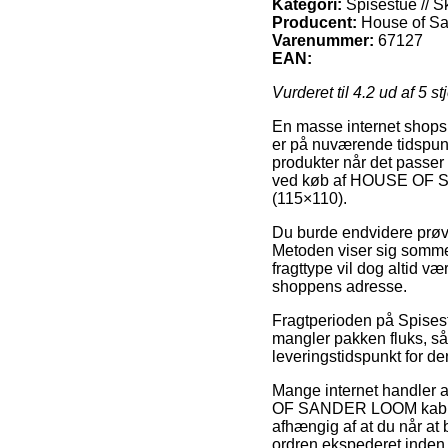
Kategori:
Spisestue // S
Producent:
House of S
Varenummer:
67127
EAN:
Vurderet til
4.2
ud af 5 st
En masse internet shops f
er på nuværende tidspunk
produkter når det passer 
ved køb af HOUSE OF SA
(115×110).
Du burde endvidere prøve 
Metoden viser sig somme 
fragttype vil dog altid v
shoppens adresse.
Fragtperioden på Spisest
mangler pakken fluks, så
leveringstidspunkt for de
Mange internet handler a
OF SANDER LOOM kabinet 
afhængig af at du når at 
ordren ekspederet inden 