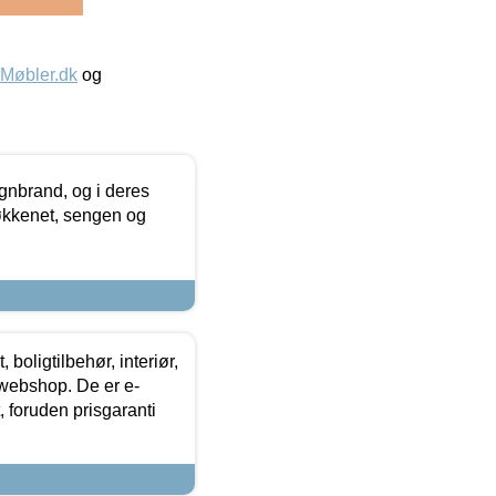
øbler.dk
og
nbrand, og i deres
køkkenet, sengen og
boligtilbehør, interiør,
 webshop. De er e-
 foruden prisgaranti