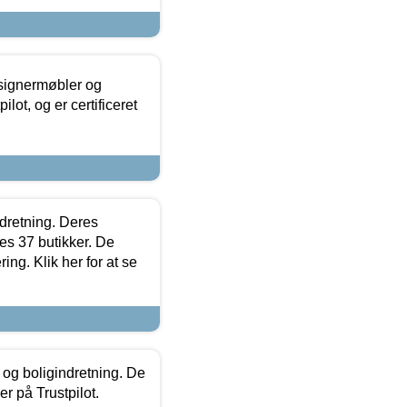
esignermøbler og
lot, og er certificeret
ndretning. Deres
s 37 butikker. De
ing. Klik her for at se
 og boligindretning. De
r på Trustpilot.