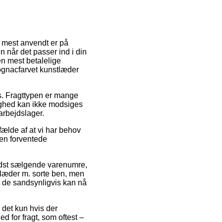
r mest anvendt er på
 når det passer ind i din
n mest betalelige
gnacfarvet kunstlæder
ds. Fragttypen er mange
ighed kan ikke modsiges
arbejdslager.
lfælde af at vi har behov
den forventede
bedst sælgende varenumre,
æder m. sorte ben, men
at de sandsynligvis kan nå
 det kun hvis der
d for fragt, som oftest –