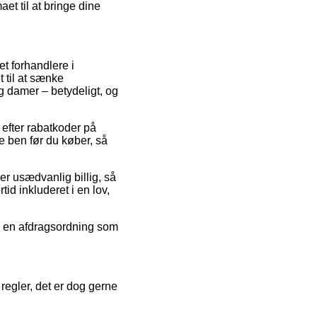
et til at bringe dine
et forhandlere i
 til at sænke
og damer – betydeligt, og
r efter rabatkoder på
ben før du køber, så
er usædvanlig billig, så
id inkluderet i en lov,
de en afdragsordning som
regler, det er dog gerne