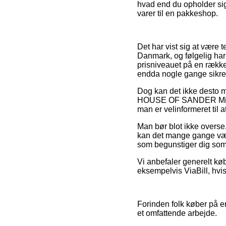
hvad end du opholder sig 
varer til en pakkeshop.
Det har vist sig at være t
Danmark, og følgelig har
prisniveauet på en række 
endda nogle gange sikre
Dog kan det ikke desto mi
HOUSE OF SANDER Mist sp
man er velinformeret til 
Man bør blot ikke overse,
kan det mange gange være 
som begunstiger dig som
Vi anbefaler generelt kø
eksempelvis ViaBill, hvis
Forinden folk køber på e
et omfattende arbejde.