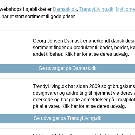
webshops i øjeblikket er
Damask.dk
,
TrendyLiving.dk
,
MyHomeM
 har et stort sortiment til gode priser.
Georg Jensen Damask er anerkendt dansk desig
sortiment finder du produkter til badet, bordet, 
andet tilbehør. Klik her for at se deres udvalg.
Se udvalget på Damask.dk
TrendyLiving.dk har siden 2009 solgt brugskunst, 
designvarer og andre ting til hjemmet via deres
mærkede og har gode anmeldelser på Trustpilot,
på alle varer. Klik her for at se deres udvalg.
Se udvalget på TrendyLiving.dk