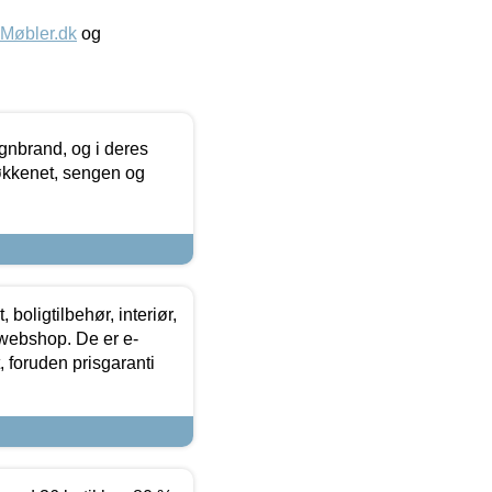
øbler.dk
og
nbrand, og i deres
køkkenet, sengen og
boligtilbehør, interiør,
 webshop. De er e-
 foruden prisgaranti