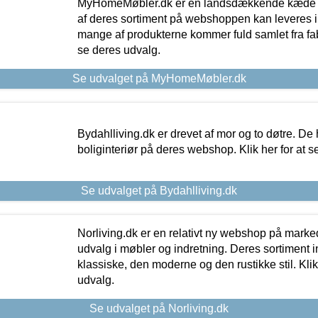
MyHomeMøbler.dk er en landsdækkende kæde m
af deres sortiment på webshoppen kan leveres i
mange af produkterne kommer fuld samlet fra fabr
se deres udvalg.
Se udvalget på MyHomeMøbler.dk
Bydahlliving.dk er drevet af mor og to døtre. De h
boliginteriør på deres webshop. Klik her for at s
Se udvalget på Bydahlliving.dk
Norliving.dk er en relativt ny webshop på markede
udvalg i møbler og indretning. Deres sortiment
klassiske, den moderne og den rustikke stil. Klik
udvalg.
Se udvalget på Norliving.dk