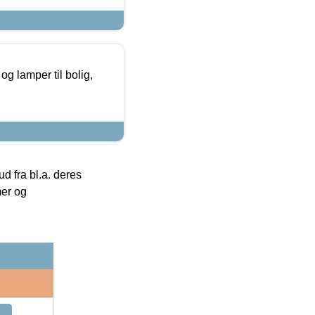
g lamper til bolig,
 fra bl.a. deres
mer og