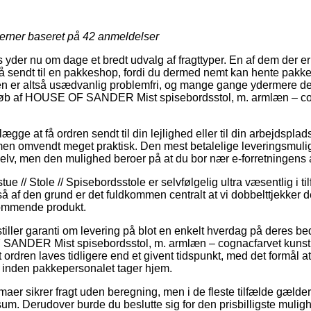
jerner baseret på
42
anmeldelser
ts yder nu om dage et bredt udvalg af fragttyper. En af dem der e
å sendt til en pakkeshop, fordi du dermed nemt kan hente pakken
n er altså usædvanlig problemfri, og mange gange ydermere de
 køb af HOUSE OF SANDER Mist spisebordsstol, m. armlæn – co
ge at få ordren sendt til din lejlighed eller til din arbejdspla
 men omvendt meget praktisk. Den mest betalelige leveringsmul
selv, men den mulighed beroer på at du bor nær e-forretningens 
e // Stole // Spisebordsstole er selvfølgelig ultra væsentlig i ti
 så af den grund er det fuldkommen centralt at vi dobbelttjekker 
kommende produkt.
 stiller garanti om levering på blot en enkelt hverdag på deres 
ANDER Mist spisebordsstol, m. armlæn – cognacfarvet kunstl
 ordren laves tidligere end et givent tidspunkt, med det formål 
t inden pakkepersonalet tager hjem.
rmaer sikrer fragt uden beregning, men i de fleste tilfælde gælder
um. Derudover burde du beslutte sig for den prisbilligste mulighe