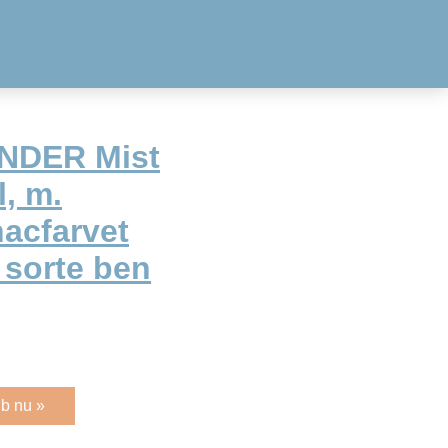
NDER Mist
, m.
acfarvet
 sorte ben
b nu »