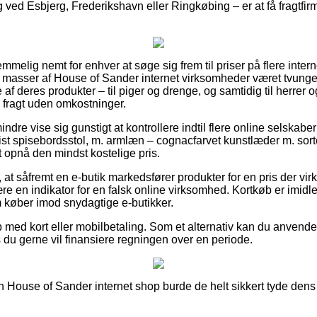
ved Esbjerg, Frederikshavn eller Ringkøbing – er at få fragtfirma
emmelig nemt for enhver at søge sig frem til priser på flere intern
 masser af House of Sander internet virksomheder været tvunget
af deres produkter – til piger og drenge, og samtidig til herrer 
 fragt uden omkostninger.
ndre vise sig gunstigt at kontrollere indtil flere online selskabe
isebordsstol, m. armlæn – cognacfarvet kunstlæder m. sorte 
at opnå den mindst kostelige pris.
 at såfremt en e-butik markedsfører produkter for en pris der virk
en indikator for en falsk online virksomhed. Kortkøb er imidlert
 køber imod snydagtige e-butikker.
b med kort eller mobilbetaling. Som et alternativ kan du anven
 du gerne vil finansiere regningen over en periode.
n House of Sander internet shop burde de helt sikkert tyde dens 