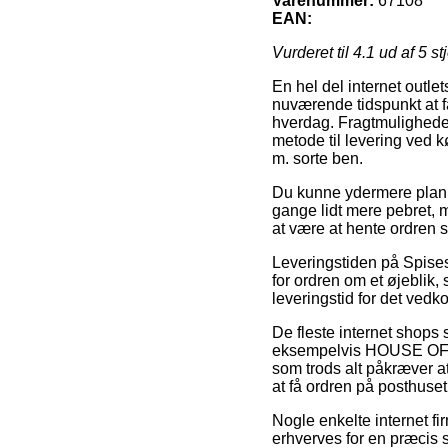
Varenummer:
67108
EAN:
Vurderet til
4.1
ud af 5 st
En hel del internet outle
nuværende tidspunkt at f
hverdag. Fragtmulighede
metode til levering ved
m. sorte ben.
Du kunne ydermere planlæg
gange lidt mere pebret,
at være at hente ordren 
Leveringstiden på Spisestu
for ordren om et øjeblik,
leveringstid for det ved
De fleste internet shops
eksempelvis HOUSE OF S
som trods alt påkræver at
at få ordren på posthuse
Nogle enkelte internet fi
erhverves for en præcis s