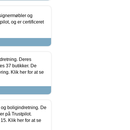
esignermøbler og
lot, og er certificeret
ndretning. Deres
s 37 butikker. De
ing. Klik her for at se
 og boligindretning. De
r på Trustpilot.
5. Klik her for at se