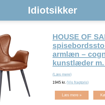
Idiotsikker
HOUSE OF SA
spisebordsstol
armlæn – cogn
kunstlæder m.
(Læs mere)
1945
kr.
(Vis fragtpris)
Læs mere »
Kø