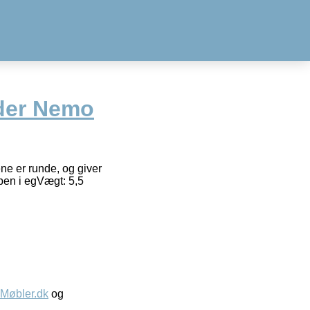
der Nemo
e er runde, og giver
 ben i egVægt: 5,5
øbler.dk
og