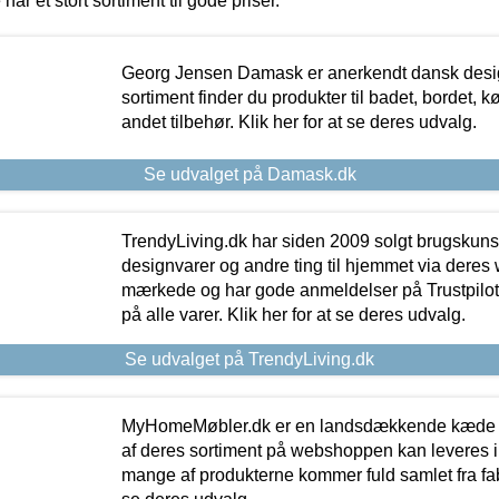
 har et stort sortiment til gode priser.
Georg Jensen Damask er anerkendt dansk desig
sortiment finder du produkter til badet, bordet, 
andet tilbehør. Klik her for at se deres udvalg.
Se udvalget på Damask.dk
TrendyLiving.dk har siden 2009 solgt brugskunst, 
designvarer og andre ting til hjemmet via deres
mærkede og har gode anmeldelser på Trustpilot,
på alle varer. Klik her for at se deres udvalg.
Se udvalget på TrendyLiving.dk
MyHomeMøbler.dk er en landsdækkende kæde m
af deres sortiment på webshoppen kan leveres i
mange af produkterne kommer fuld samlet fra fabr