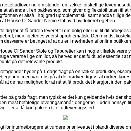
på nettet udlover nu om stunder en række forskellige leveringsud
 at afsende til en pakkeshop, som giver dig fleksibiliteten til at
gtformen er altså i høj grad uproblematisk, samt endda tillige den
 af House Of Sander Nemo stol hvid,hvidolieret egeben.
dig for at få ordren leveret til din bolig eller ud til dit arbejd
 pebret, men ligeledes yderst uproblematisk. Den mindst kostelig
m desværre er betinget af at du er i nærheden af online butikken
House Of Sander Stole og Taburetter kan i nogle tilfælde være 
ruge varerne lige om lidt, så herved er det fuldt ud essentielt at
punkt på det relevante produkt.
foretagender byder på 1 dags fragt på en række produkter, eks
et egeben, men vær obs på at det nødvendiggør at ordren køres 
ål at de har mulighed for at nå at få produktet klargjort inden 
yder på gratis fragt, men typisk er det kun gældende hvis der sh
en mest betalelige leveringsmanér, der gerne – uden hensyn ti
g – er at få kørt pakken til et udleveringssted.
t for internetbrugere at vurdere prisniveauet i blandt diverse onl