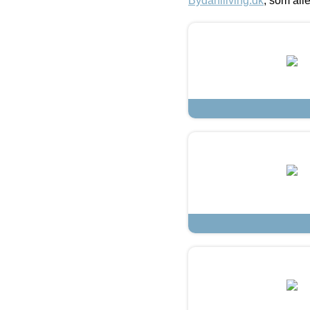
Bydahlliving.dk
, som alle