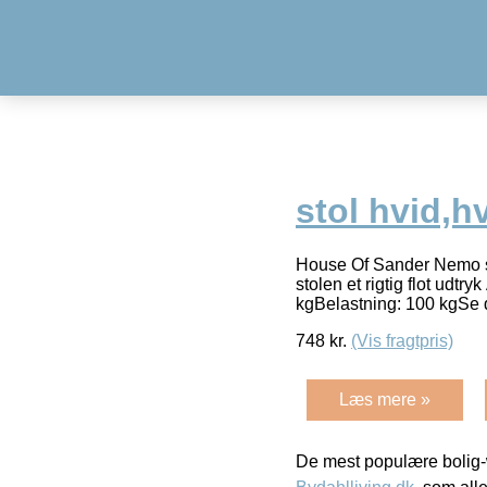
stol hvid,h
House Of Sander Nemo st
stolen et rigtig flot udt
kgBelastning: 100 kgSe d
748
kr.
(Vis fragtpris)
Læs mere »
De mest populære bolig-