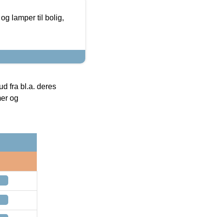
g lamper til bolig,
 fra bl.a. deres
mer og