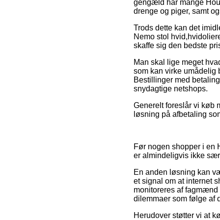
gengæld har mange House
drenge og piger, samt og
Trods dette kan det imidle
Nemo stol hvid,hvidoliere
skaffe sig den bedste pri
Man skal lige meget hvad 
som kan virke umådelig 
Bestillinger med betaling
snydagtige netshops.
Generelt foreslår vi køb
løsning på afbetaling som
Før nogen shopper i en 
er almindeligvis ikke særl
En anden løsning kan vær
et signal om at internet 
monitoreres af fagmænd so
dilemmaer som følge af d
Herudover støtter vi at kø