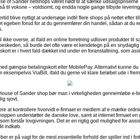
 of Sander netshops været nødt til at sænke udsalgspriserne p
så til voksne – voldsomt, og endda nogle gange tilbyde levering
rtid blive nyttigt at undersøge indtil flere shops på nettet efter
t egeben forud for at du gennemfører din handel, sådan at du er 
s.
ikke overse, at ifald en online forretning udlover produkter til s
beskeden, så burde det ofte være et kendetegn på en snydagtig
skort er i hvert fald dækket ind under en foranstaltning, som ass
 med gængse betalingskort eller MobilePay. Alternativt kunne du 
 eksempelvis ViaBill, ifald du gerne vil klare beløbet ude i frem
House of Sander shop bør man i virkeligheden gennemløbe e-bu
ig sjovt.
e at kontrollere hvorvidt e-firmaet er medlem af e-mærke ordni
shoppen understøtter de danske love, samt at internet firmaet en
m forstår lovgivningen. Det er en rigtig god mulighed for assis
it indkøb.
ber er på vagt for de mest essentielle forhold der spiller ind i f