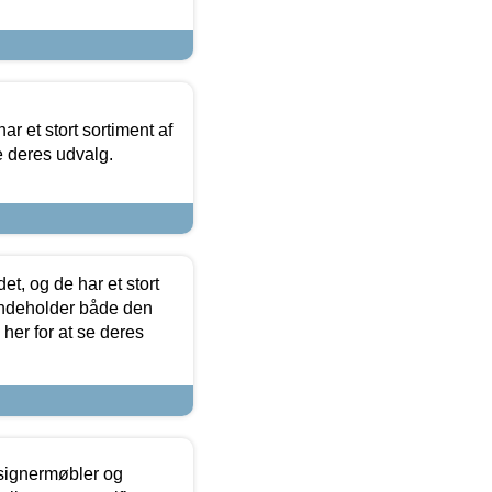
ar et stort sortiment af
e deres udvalg.
t, og de har et stort
 indeholder både den
 her for at se deres
esignermøbler og