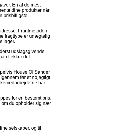
gaver. En af de mest
 hente dine produkter når
 prisbilligste
es adresse. Fragtmetoden
e fragttype er unægtelig
s lager.
yderst udslagsgivende
 man tjekker det
empelvis House Of Sander
igennem før et nøjagtigt
pakkemedarbejderne har
oppes for en bestemt pris.
l om du opholder sig nær
ine selskaber, og til