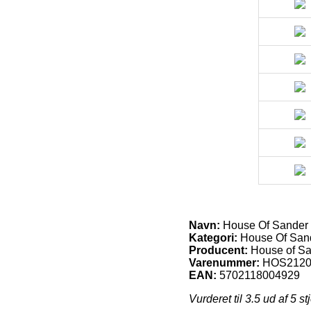
Navn:
House Of Sander N
Kategori:
House Of Sande
Producent:
House of S
Varenummer:
HOS2120
EAN:
5702118004929
Vurderet til
3.5
ud af 5 st