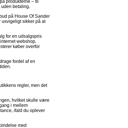
å produkterne – til
 uden betaling.
 tilbud på House Of Sander
usvigeligt sikker på at
alg for en udsalgspris
 internet webshop.
isterer køber overfor
drage fordel af en
tiden.
tikkens regler, men det
ngen, hvilket skulle være
 gang i mellem
tance, ifald du oplever
orbindelse med