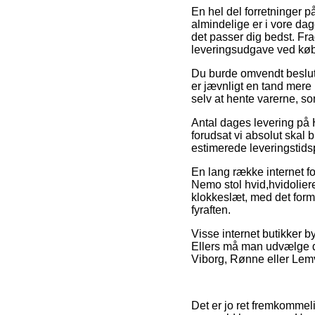
En hel del forretninger 
almindelige er i vore dage
det passer dig bedst. Fra
leveringsudgave ved køb
Du burde omvendt beslutte 
er jævnligt en tand mere
selv at hente varerne, so
Antal dages levering på 
forudsat vi absolut skal b
estimerede leveringstids
En lang række internet 
Nemo stol hvid,hvidolier
klokkeslæt, med det form
fyraften.
Visse internet butikker b
Ellers må man udvælge d
Viborg, Rønne eller Lemvi
Det er jo ret fremkommelig