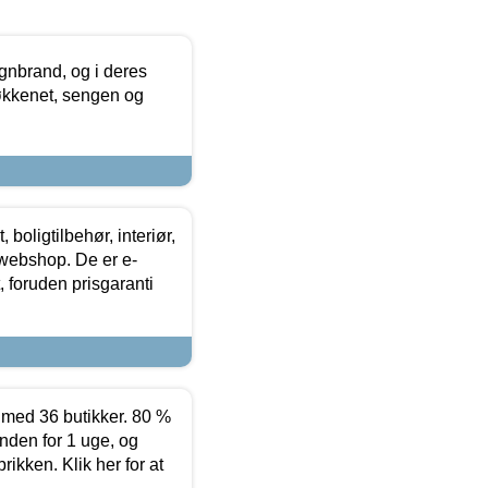
nbrand, og i deres
køkkenet, sengen og
boligtilbehør, interiør,
 webshop. De er e-
 foruden prisgaranti
ed 36 butikker. 80 %
nden for 1 uge, og
ikken. Klik her for at