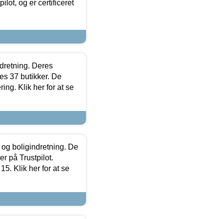
lot, og er certificeret
ndretning. Deres
s 37 butikker. De
ing. Klik her for at se
 og boligindretning. De
r på Trustpilot.
5. Klik her for at se