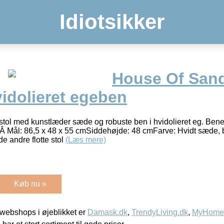
Idiotsikker
House Of San
vidolieret egeben
ol med kunstlæder sæde og robuste ben i hvidolieret eg. Benen
ryk Â Mål: 86,5 x 48 x 55 cmSiddehøjde: 48 cmFarve: Hvidt sæde,
e andre flotte stol
(Læs mere)
Køb nu »
webshops i øjeblikket er
Damask.dk
,
TrendyLiving.dk
,
MyHomeM