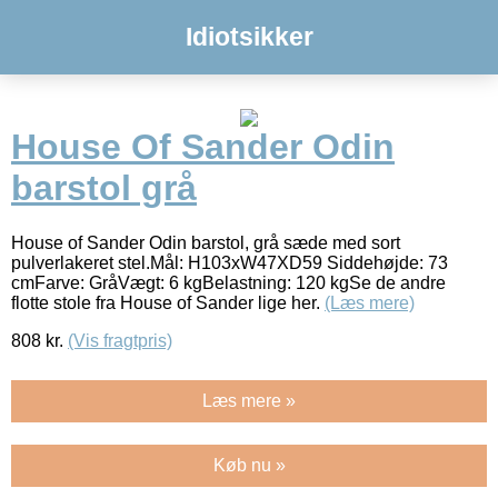
Idiotsikker
House Of Sander Odin
barstol grå
House of Sander Odin barstol, grå sæde med sort
pulverlakeret stel.Mål: H103xW47XD59 Siddehøjde: 73
cmFarve: GråVægt: 6 kgBelastning: 120 kgSe de andre
flotte stole fra House of Sander lige her.
(Læs mere)
808
kr.
(Vis fragtpris)
Læs mere »
Køb nu »