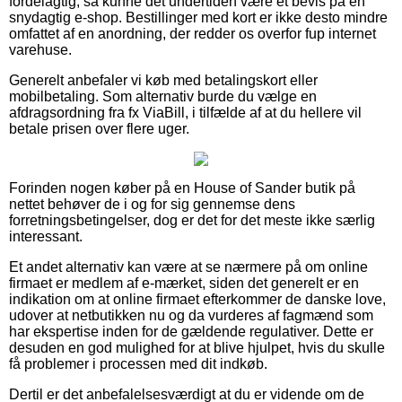
fordelagtig, så kunne det undertiden være et bevis på en
snydagtig e-shop. Bestillinger med kort er ikke desto mindre
omfattet af en anordning, der redder os overfor fup internet
varehuse.
Generelt anbefaler vi køb med betalingskort eller
mobilbetaling. Som alternativ burde du vælge en
afdragsordning fra fx ViaBill, i tilfælde af at du hellere vil
betale prisen over flere uger.
Forinden nogen køber på en House of Sander butik på
nettet behøver de i og for sig gennemse dens
forretningsbetingelser, dog er det for det meste ikke særlig
interessant.
Et andet alternativ kan være at se nærmere på om online
firmaet er medlem af e-mærket, siden det generelt er en
indikation om at online firmaet efterkommer de danske love,
udover at netbutikken nu og da vurderes af fagmænd som
har ekspertise inden for de gældende regulativer. Dette er
desuden en god mulighed for at blive hjulpet, hvis du skulle
få problemer i processen med dit indkøb.
Dertil er det anbefalelsesværdigt at du er vidende om de