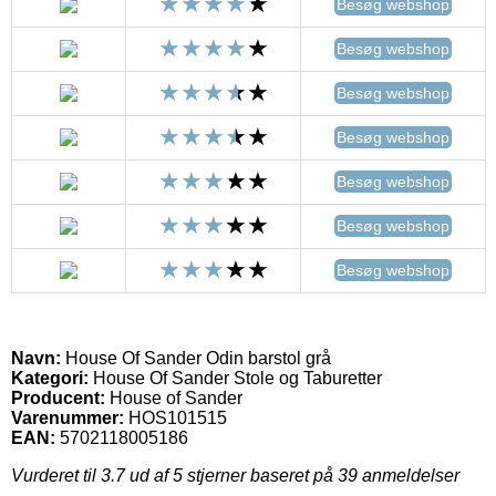
Besøg webshop
Besøg webshop
Besøg webshop
Besøg webshop
Besøg webshop
Besøg webshop
Besøg webshop
Navn:
House Of Sander Odin barstol grå
Kategori:
House Of Sander Stole og Taburetter
Producent:
House of Sander
Varenummer:
HOS101515
EAN:
5702118005186
Vurderet til
3.7
ud af 5 stjerner baseret på
39
anmeldelser