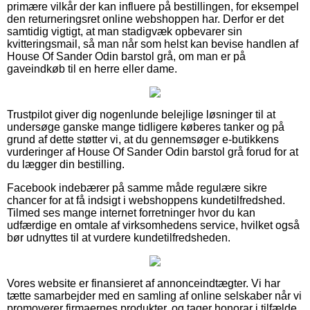
primære vilkår der kan influere på bestillingen, for eksempel
den returneringsret online webshoppen har. Derfor er det
samtidig vigtigt, at man stadigvæk opbevarer sin
kvitteringsmail, så man når som helst kan bevise handlen af
House Of Sander Odin barstol grå, om man er på
gaveindkøb til en herre eller dame.
Trustpilot giver dig nogenlunde belejlige løsninger til at
undersøge ganske mange tidligere køberes tanker og på
grund af dette støtter vi, at du gennemsøger e-butikkens
vurderinger af House Of Sander Odin barstol grå forud for at
du lægger din bestilling.
Facebook indebærer på samme måde regulære sikre
chancer for at få indsigt i webshoppens kundetilfredshed.
Tilmed ses mange internet forretninger hvor du kan
udfærdige en omtale af virksomhedens service, hvilket også
bør udnyttes til at vurdere kundetilfredsheden.
Vores website er finansieret af annonceindtægter. Vi har
tætte samarbejder med en samling af online selskaber når vi
promoverer firmaernes produkter, og tager honorar i tilfælde