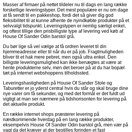
Masser af firmaer på nettet tildeler nu til dags en lang række
forskellige leveringstyper. Det mest populære er nu om dage
at få sendt til en pakkeshop, fordi det så giver dig god
fleksibilitet til at kunne afhente de nyindkøbte produkter på et
selvvalgt tidspunkt. Leveringstypen er nemlig særligt enkel,
og oftest tillige den prisbilligste type af levering ved køb af
House Of Sander Odin barstol grå.
Du bør lige så vel vælge at få ordren leveret til din
hjemmeadresse eller til når du er på job. Fragtmuligheden
bliver tit et hak mere pebret, men også ultra enkel. Den
billigste leveringsmulighed kan ikke benægtes at være at
hente produkterne selv, men det beroer på at du har bopæl
tæt på internet webshoppens tilholdssted.
Leveringshastigheden på House Of Sander Stole og
Taburetter er jo yderst central hvis du står og skal bruge dine
nye varer om få sekunder, og med det formål er det fuldt ud
vigtigt at man ser nærmere på tidshorisonten for levering på
det aktuelle produkt.
En række internet shops præsterer levering på
næstkommende hverdag på en lang række produkter,
eksempelvis House Of Sander Odin barstol grå, men vær på
vagt da det kræver at der bestilles forinden et fast