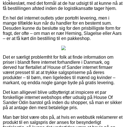
klokkeslæt, med det formål at de har udsigt til at kunne nå at
få bestillingen afsted inden de logistikansatte tager hjem.
En hel del internet outlets yder portofri levering, men i
mange tilfælde kun når du handler for en bestemt sum.
Desuden kunne du beslutte sig for den prisbilligste form for
fragt, der ofte – om man er nær Herning, Slagelse eller Aars
– er at få kørt din bestilling til en pakkeshop.
Det er særligt problemfrit for folk at finde information om
priser i blandt flere internet forhandlere i Danmark, og
derved har flertallet af House of Sander internet firmaer
været presset til at at trykke salgspriserne på deres
produkter – til børn, men ligeledes til mænd og kvinder –
markant, og endda nogle gange byde på gratis levering.
Det kan alligevel blive udbytterigt at inspicere et par
forskellige internet webshops efter udsalg på House Of
Sander Odin barstol grå inden du shopper, så man er sikker
på at antage den mest betalelige pris.
Man bør blot være obs på, at hvis en webbutik reklamerer et
produkt til en salgspris der anses for besynderligt