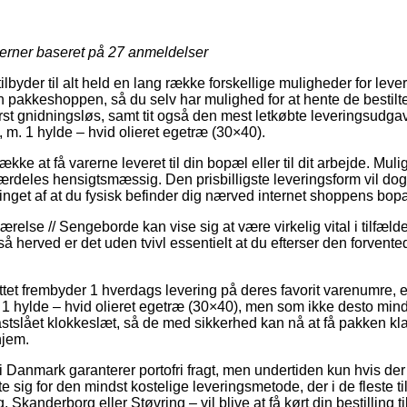
jerner baseret på
27
anmeldelser
tilbyder til alt held en lang række forskellige muligheder for lev
 pakkeshoppen, så du selv har mulighed for at hente de bestilte 
rst gnidningsløs, samt tit også den mest letkøbte leveringsud
 1 hylde – hvid olieret egetræ (30×40).
kke at få varerne leveret til din bopæl eller til dit arbejde. Muli
ærdeles hensigtsmæssig. Den prisbilligste leveringsform vil dog 
tinget af at du fysisk befinder dig nærved internet shoppens bop
else // Sengeborde kan vise sig at være virkelig vital i tilfælde 
herved er det uden tvivl essentielt at du efterser den forvented
ettet frembyder 1 hverdags levering på deres favorit varenumr
hylde – hvid olieret egetræ (30×40), men som ikke desto mindr
stslået klokkeslæt, så de med sikkerhed kan nå at få pakken kla
hjem.
i Danmark garanterer portofri fragt, men undertiden kun hvis der
e sig for den mindst kostelige leveringsmetode, der i de fleste 
Skanderborg eller Støvring – vil blive at få kørt din bestilling ti