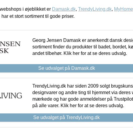
webshops i øjeblikket er
Damask.dk
,
TrendyLiving.dk
,
MyHomeM
 har et stort sortiment til gode priser.
Georg Jensen Damask er anerkendt dansk desig
sortiment finder du produkter til badet, bordet, 
andet tilbehør. Klik her for at se deres udvalg.
Se udvalget på Damask.dk
TrendyLiving.dk har siden 2009 solgt brugskunst, 
designvarer og andre ting til hjemmet via deres
mærkede og har gode anmeldelser på Trustpilot,
på alle varer. Klik her for at se deres udvalg.
Se udvalget på TrendyLiving.dk