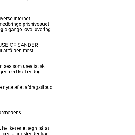
iverse internet
t nedbringe prisniveauet
ogle gange love levering
på HOUSE OF SANDER
il at få den mest
n ses som urealistisk
ger med kort er dog
 nytte af et afdragstilbud
.
ksomhedens
vilket er et tegn på at
med af jurister der har