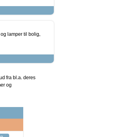
g lamper til bolig,
 fra bl.a. deres
mer og
op