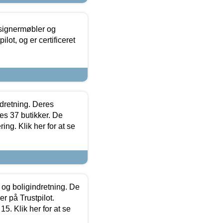
esignermøbler og
lot, og er certificeret
ndretning. Deres
s 37 butikker. De
ing. Klik her for at se
 og boligindretning. De
r på Trustpilot.
5. Klik her for at se