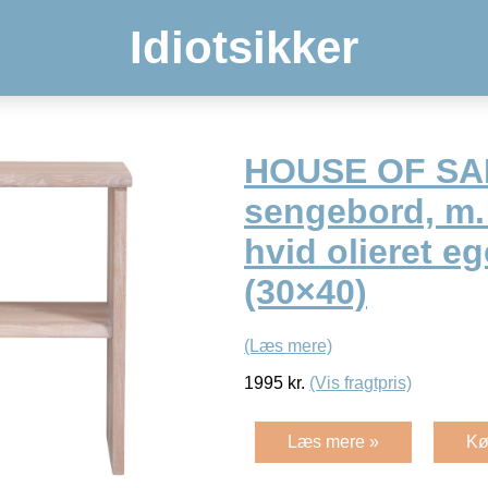
Idiotsikker
HOUSE OF S
sengebord, m.
hvid olieret e
(30×40)
(Læs mere)
1995
kr.
(Vis fragtpris)
Læs mere »
Kø