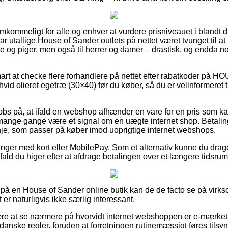
remkommeligt for alle og enhver at vurdere prisniveauet i blandt d
har utallige House of Sander outlets på nettet været tvunget til a
ge og piger, men også til herrer og damer – drastisk, og endda n
smart at checke flere forhandlere på nettet efter rabatkoder 
vid olieret egetræ (30×40) før du køber, så du er velinformeret t
obs på, at ifald en webshop afhænder en vare for en pris som ka
mange gange være et signal om en uægte internet shop. Betalin
linje, som passer på køber imod uoprigtige internet webshops.
linger med kort eller MobilePay. Som et alternativ kunne du drage
ifald du higer efter at afdrage betalingen over et længere tidsrum
 på en House of Sander online butik kan de de facto se på vir
 er naturligvis ikke særlig interessant.
ære at se nærmere på hvorvidt internet webshoppen er e-mærket, h
nske regler, foruden at forretningen rutinemæssigt føres tilsyn 