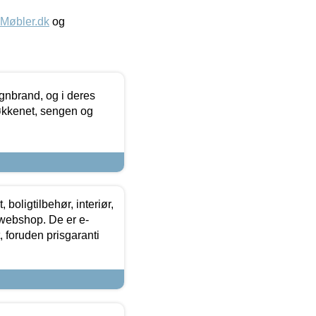
øbler.dk
og
nbrand, og i deres
køkkenet, sengen og
boligtilbehør, interiør,
 webshop. De er e-
 foruden prisgaranti