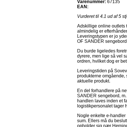
Varenummer:
67135
EAN:
Vurderet til
4.1
ud af 5 st
Adskillige online outlets 
almindelig er efterhånden
Leveringstypen er jo yde
OF SANDER sengebord, m.
Du burde ligeledes foretræ
dyrere, men lige så vel s
ordren, hvilket dog er be
Leveringstiden på Sovevær
produkterne omgående, så 
aktuelle produkt.
En del forhandlere på n
SANDER sengebord, m. 1 
handlen laves inden et fa
logistikpersonalet tager 
Nogle enkelte e-handler 
sum. Ellers må du beslutt
opholder sig nær Herning, 