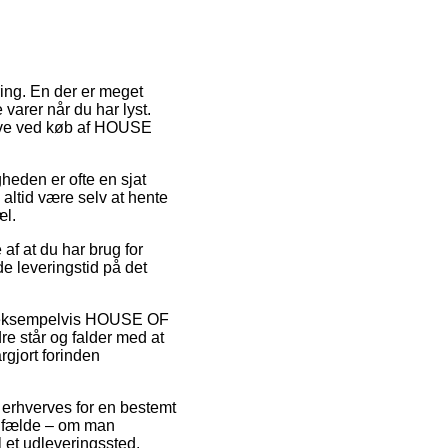
ering. En der er meget
varer når du har lyst.
gave ved køb af HOUSE
gheden er ofte en sjat
altid være selv at hente
æl.
af at du har brug for
e leveringstid på det
e, eksempelvis HOUSE OF
e står og falder med at
rgjort forinden
 erhverves for en bestemt
tilfælde – om man
l et udleveringssted.