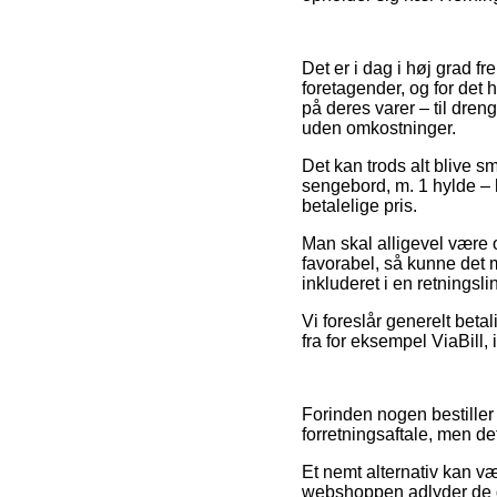
Det er i dag i høj grad f
foretagender, og for det 
på deres varer – til dren
uden omkostninger.
Det kan trods alt blive 
sengebord, m. 1 hylde – h
betalelige pris.
Man skal alligevel være 
favorabel, så kunne det 
inkluderet i en retnings
Vi foreslår generelt beta
fra for eksempel ViaBill, 
Forinden nogen bestiller
forretningsaftale, men det
Et nemt alternativ kan v
webshoppen adlyder de da