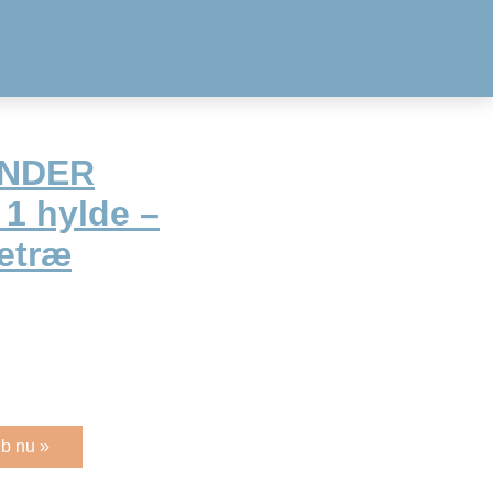
ANDER
 1 hylde –
getræ
b nu »