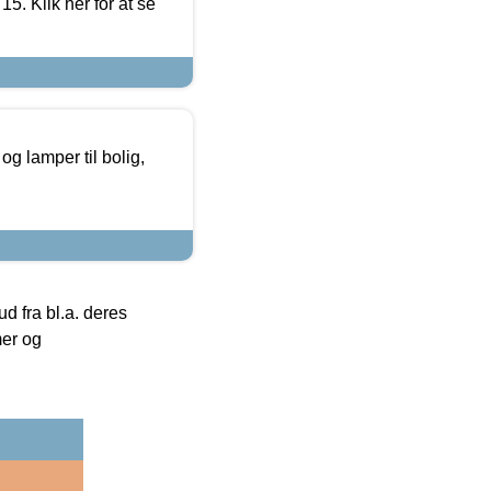
5. Klik her for at se
g lamper til bolig,
 fra bl.a. deres
mer og