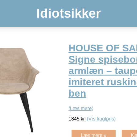
Idiotsikker
HOUSE OF S
Signe spisebor
armlæn – taup
imiteret ruski
ben
(Læs mere)
1845
kr.
(Vis fragtpris)
Læs mere »
Kø