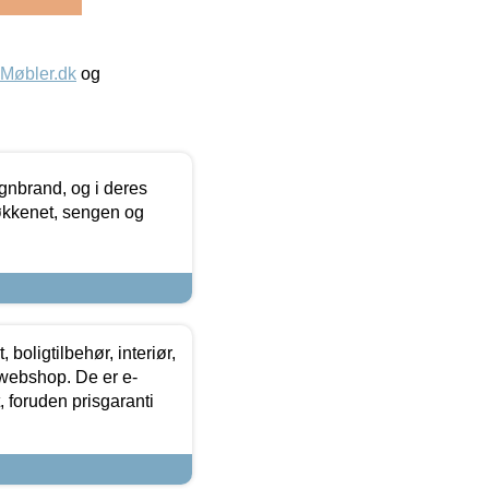
øbler.dk
og
nbrand, og i deres
køkkenet, sengen og
boligtilbehør, interiør,
 webshop. De er e-
 foruden prisgaranti