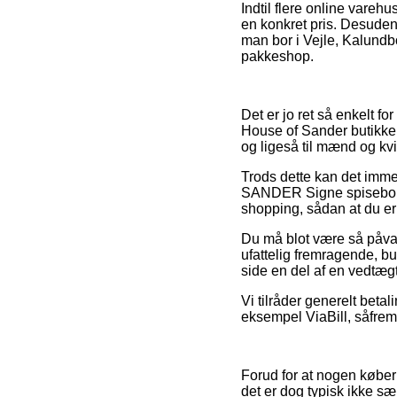
Indtil flere online varehu
en konkret pris. Desuden
man bor i Vejle, Kalundbo
pakkeshop.
Det er jo ret så enkelt fo
House of Sander butikker 
og ligeså til mænd og kv
Trods dette kan det imme
SANDER Signe spisebordss
shopping, sådan at du er 
Du må blot være så påvagt
ufattelig fremragende, b
side en del af en vedtægt
Vi tilråder generelt beta
eksempel ViaBill, såfremt
Forud for at nogen køber
det er dog typisk ikke sæ