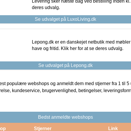
Levering sker næste dag ved bestilling inden kl. 1
deres udvalg.
Se udvalget på LuxoLiving.dk
Lepong.dk er en danskejet netbutik med møbler o
have og fritid. Klik her for at se deres udvalg.
Se udvalget på Lepong.dk
t populære webshops og anmeldt dem med stjerner fra 1 til 5 ud
rrelse, kundeservice, brugervenlighed, betingelser, leveringsfor
Bedst anmeldte webshops
op
Stjerner
Link