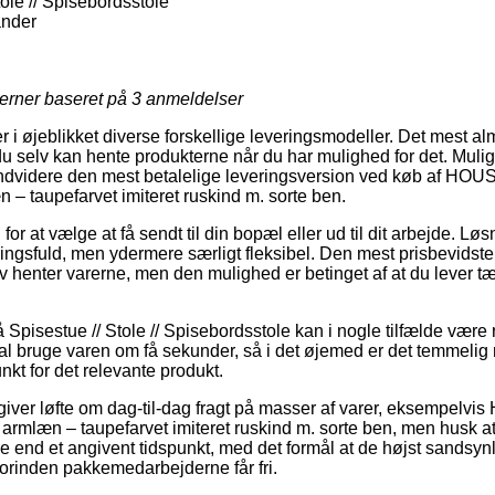
ole // Spisebordsstole
ander
jerner baseret på
3
anmeldelser
er i øjeblikket diverse forskellige leveringsmodeller. Det mest al
du selv kan hente produkterne når du har mulighed for det. Muli
 endvidere den mest betalelige leveringsversion ved køb af 
 – taupefarvet imiteret ruskind m. sorte ben.
g for at vælge at få sendt til din bopæl eller ud til dit arbejde. L
ingsfuld, men ydermere særligt fleksibel. Den mest prisbevidste
lv henter varerne, men den mulighed er betinget af at du lever t
Spisestue // Stole // Spisebordsstole kan i nogle tilfælde være 
 skal bruge varen om få sekunder, så i det øjemed er det temmelig r
kt for det relevante produkt.
r giver løfte om dag-til-dag fragt på masser af varer, eksemp
 armlæn – taupefarvet imiteret ruskind m. sorte ben, men husk at
e end et angivent tidspunkt, med det formål at de højst sandsynli
forinden pakkemedarbejderne får fri.