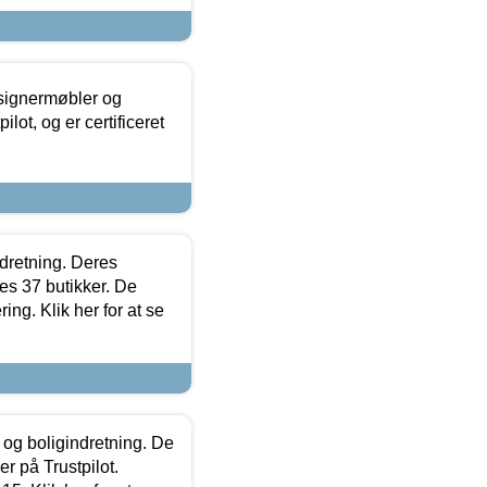
esignermøbler og
lot, og er certificeret
ndretning. Deres
s 37 butikker. De
ing. Klik her for at se
 og boligindretning. De
r på Trustpilot.