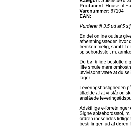
Kategori:
Spisestue // St
Producent:
House of S
Varenummer:
67104
EAN:
Vurderet til
3.5
ud af 5 st
En del online outlets giv
afhentningssteder, hvor 
fremkommelig, samt tit
spisebordsstol, m. armlæn
Du bør tillige beslutte di
lille smule mere omkostn
utvivlsomt være at du se
lager.
Leveringshastigheden på 
tilfælde af at vi står og
anslåede leveringstidspun
Adskillige e-forretninge
Signe spisebordsstol, m.
ordren indsendes tidliger
bestillingen ud af døren 