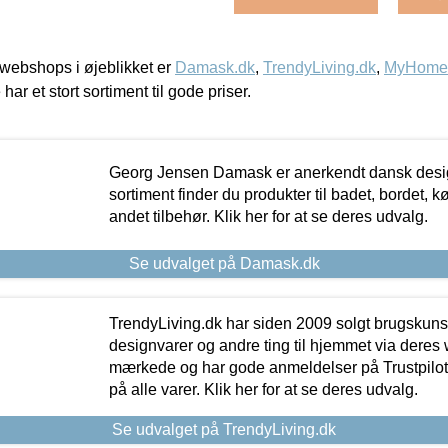
webshops i øjeblikket er
Damask.dk
,
TrendyLiving.dk
,
MyHomeM
 har et stort sortiment til gode priser.
Georg Jensen Damask er anerkendt dansk desig
sortiment finder du produkter til badet, bordet, 
andet tilbehør. Klik her for at se deres udvalg.
Se udvalget på Damask.dk
TrendyLiving.dk har siden 2009 solgt brugskunst, 
designvarer og andre ting til hjemmet via deres
mærkede og har gode anmeldelser på Trustpilot,
på alle varer. Klik her for at se deres udvalg.
Se udvalget på TrendyLiving.dk