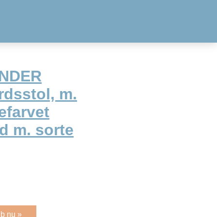
ANDER
dsstol, m.
efarvet
nd m. sorte
b nu »