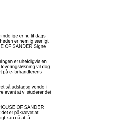
mindelige er nu til dags
gheden er nemlig særligt
HOUSE OF SANDER Signe
øsningen er uheldigvis en
 leveringsløsning vil dog
æt på e-forhandlerens
ret så udslagsgivende i
elevant at vi studerer det
elvis HOUSE OF SANDER
 det er påkrævet at
gt kan nå at få