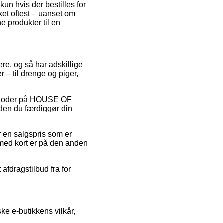
kun hvis der bestilles for
ket oftest – uanset om
e produkter til en
ere, og så har adskillige
 – til drenge og piger,
batkoder på HOUSE OF
den du færdiggør din
r en salgspris som er
 med kort er på den anden
afdragstilbud fra for
ke e-butikkens vilkår,