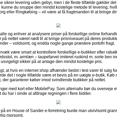
se sikrer levering uden gebyr, men i de fleste tilfælde gælder det 
 kunne du snuppe den mindst kostelige metode til levering, hvil
rg eller Ringkøbing – vil være at få fragtmanden til at bringe din
r alle og enhver at analysere priser på forskellige online forhandl
på nettet været nødt til at tvinge prisniveauet på deres produkter
inder – voldsomt, og endda nogle gange præstere portofri fragt.
rvæk være smart at kontrollere forskellige e-butikker efter ra
tol, m. armlæn – taupefarvet imiteret ruskind m. sorte ben in
usvigeligt sikker på at antage den mindst kostelige pris.
, at hvis en internet shop afhænder bedst i test varer til salg fo
urde det i nogle tilfælde være et bevis på en uægte e-butik. Køb
, der garanterer køber imod svindlende butikker på nettet.
linger med kort eller MobilePay. Som alternativ bør du overveje et 
 du har i sinde at afdrage regningen i flere bidder.
 på en House of Sander e-forretning burde man utvivlsomt grans
rlig morsomt.