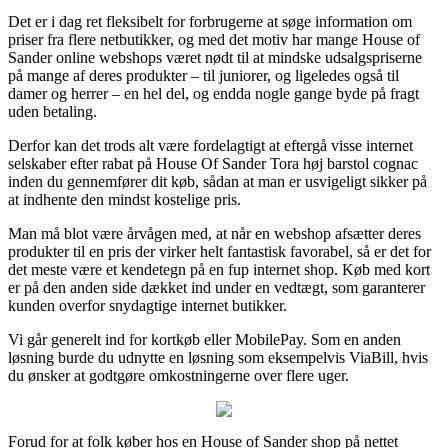
Det er i dag ret fleksibelt for forbrugerne at søge information om
priser fra flere netbutikker, og med det motiv har mange House of
Sander online webshops været nødt til at mindske udsalgspriserne
på mange af deres produkter – til juniorer, og ligeledes også til
damer og herrer – en hel del, og endda nogle gange byde på fragt
uden betaling.
Derfor kan det trods alt være fordelagtigt at eftergå visse internet
selskaber efter rabat på House Of Sander Tora høj barstol cognac
inden du gennemfører dit køb, sådan at man er usvigeligt sikker på
at indhente den mindst kostelige pris.
Man må blot være årvågen med, at når en webshop afsætter deres
produkter til en pris der virker helt fantastisk favorabel, så er det for
det meste være et kendetegn på en fup internet shop. Køb med kort
er på den anden side dækket ind under en vedtægt, som garanterer
kunden overfor snydagtige internet butikker.
Vi går generelt ind for kortkøb eller MobilePay. Som en anden
løsning burde du udnytte en løsning som eksempelvis ViaBill, hvis
du ønsker at godtgøre omkostningerne over flere uger.
Forud for at folk køber hos en House of Sander shop på nettet