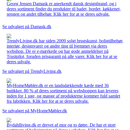
Georg Jensen Damask er anerkendt dansk designbrand, og i
deres sortiment finder du produkter til badet, bordet, køkkenet,
sengen og andet tilbehør. Klik her for at se deres udvalg.
Se udvalget på Damask.dk
TrendyLiving.dk har siden 2009 solgt brugskunst, boligtilbehør,
interiør, designvarer og andre ting til hjemmet via deres
webshop. De er e-mærkede og har gode anmeldelser på
Trustpilot, foruden prisgaranti på alle varer. Klik her for at se
deres udvalg.
Se udvalget på TrendyLiving.dk
MyHomeMøbler.dk er en landsdækkende kæde med 36
butikker. 80 % af deres sortiment på webshoppen kan leveres
inden for 1 uge, og mange af produkterne kommer fuld samlet
fra fabrikken. Klik her for at se deres udvalg.
Se udvalget på MyHomeMøbler.dk
Bydahlliving.dk er drevet af mor og to døtre. De har et stort