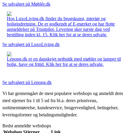
Se udvalget på Møblér.dk
Hos LuxoLiving.dk finder du brugskunst, interiør og
boligindretning. De er godkendt af E-mærket og har flotte
anmeldelser på Trustpilot. Levering sker næste dag ved
bestilling inden kl. 15. Klik her for at se deres udvalg.
Se udvalget på LuxoLiving.dk
Lepong.dk er en danskejet netbutik med møbler og lamper til
bolig, have og fritid. Klik her for at se deres udvalg.
Se udvalget på Lepong.dk
Vi har gennemgået de mest populære webshops og anmeldt dem
med stjerner fra 1 til 5 ud fra bl.a. deres prisniveau,
sortimentstørrelse, kundeservice, brugervenlighed, betingelser,
leveringsformer og betalingsmuligheder.
Bedst anmeldte webshops
Webshop
Stjerner
Link