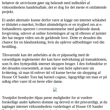
behøver de utvivlsomt gøre sig bekendt med indholdet af
virksomhedens handelsaftale, det er dog for det meste et omfattende
projekt.
Et andet alternativ kunne derfor være at kigge om internet selskabet
er tilsluttet e-mærket, hvilket almindeligvis er en tryghed om at e-
forhandleren opererer i overensstemmelse med gældende dansk
lovgivning, udover at online forretningen af og til efterses af jurister
der har megen viden om de gældende love. Dette er desuden din
chance for en håndsrækning, hvis du oplever udfordringer ved din
bestilling.
Tilsvarende kan det anbefales at du er påpasselig med de
væsentligste reglementer der kan have indvirkning på transaktionen,
som fx den byttepolitik internet shoppen bruger. I den forbindelse er
det desuden essesentielt, at man når som helst opbevarer sin
kvittering, så man til enhver tid vil kunne bevise sin shopping af
House Of Sander Tora høj barstol cognac, ligegyldigt om man er på
udkig efter varer til en herre eller dame.
Trustpilot frembyder tilpas pæne muligheder for at vurdere
forskellige andre køberes domme og derved er det prisværdigt, at du
iagttager internet virksomhedens vurderinger af House Of Sander