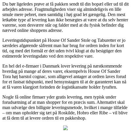
Du bør ligeledes prøve at få pakken sendt til din bopæl eller ud til dit
arbejdes adresse. Fragtmuligheden viser sig almindeligvis en lille
smule mere pebret, men samtidig i høj grad let gængelig. Den mest
letkøbte type af levering kan ikke benægtes at være at du selv henter
varerne, som desværre står og falder med at du fysisk befinder dig
nærved online shoppens adresse.
Leveringstidspunktet på House Of Sander Stole og Taburetter er jo
særdeles afgørende såfremt man har brug for ordren inden for kort
tid, og med det formål er det uden tvivl klogt at du besigtiger den
estimerede leveringsdato ved den respektive vare.
En hel del e-firmaer i Danmark lover levering på næstkommende
hverdag på mange af deres varer, eksempelvis House Of Sander
Tora høj barstol cognac, som alligevel antager at ordren laves forud
for et fastsat tidspunkt, med hensynstagen til at de garanteret kan nå
at få varen klargjort forinden de logistikansatte holder fyraften.
Nogle få online firmaer yder gratis levering, men typisk under
forudsætning af at man shopper for en præcis sum. Alternativt skal
man udvælge den billigste leveringsmetode, hvilket i mange tilfælde
– om man opholder sig tæt på Roskilde, Hobro eller Ribe – vil blive
at få dem til at levere ordren til en pakkeshop.