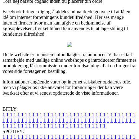
Tora høj barstol cognac inden du placerer din ordre.
Facebook bringer dig også aldeles udmærkede genveje til at få en
idé om internet forretningens kundetilfredshed. Her ses mange
internet firmaer hvor man kan afgive en bedømmelse af
købsoplevelsen, hvilket tilmed kan anvendes til at tage stilling til
kundernes tilfredshed.
Dette website er finansieret af indtægter fra annoncer. Vi har et tæt
samarbejde med utallige online webshops og introducerer firmaernes
produkter, og får kommission under forudsætning af at en bruger fra
vores side foretager en bestilling.
Informationer angående varer og internet selskaber opdateres ofte,
men vi påtager os ikke ansvaret for forandringer der kan være
iværksat efter at vi senest opdaterede de viste informationer.
BITLY:
1
1
1
1
1
1
1
1
1
1
1
1
1
1
1
1
1
1
1
1
1
1
1
1
1
1
1
1
1
1
1
1
1
1
1
1
1
1
1
1
1
1
1
1
1
1
1
1
1
1
1
1
1
1
1
1
1
1
1
1
1
1
1
1
1
1
1
1
1
1
1
1
1
1
1
1
1
1
1
1
1
1
1
1
1
1
1
1
1
1
1
1
1
1
1
1
1
1
1
1
SPOTIFY:
1
1
1
1
1
1
1
1
1
1
1
1
1
1
1
1
1
1
1
1
1
1
1
1
1
1
1
1
1
1
1
1
1
1
1
1