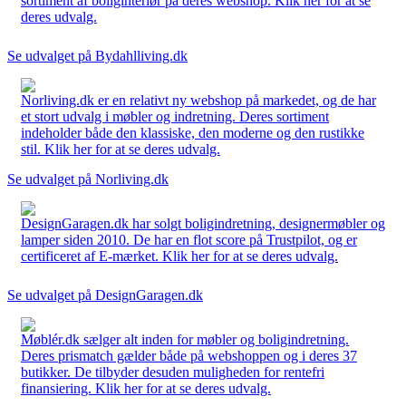
sortiment af boliginteriør på deres webshop. Klik her for at se
deres udvalg.
Se udvalget på Bydahlliving.dk
Norliving.dk er en relativt ny webshop på markedet, og de har
et stort udvalg i møbler og indretning. Deres sortiment
indeholder både den klassiske, den moderne og den rustikke
stil. Klik her for at se deres udvalg.
Se udvalget på Norliving.dk
DesignGaragen.dk har solgt boligindretning, designermøbler og
lamper siden 2010. De har en flot score på Trustpilot, og er
certificeret af E-mærket. Klik her for at se deres udvalg.
Se udvalget på DesignGaragen.dk
Møblér.dk sælger alt inden for møbler og boligindretning.
Deres prismatch gælder både på webshoppen og i deres 37
butikker. De tilbyder desuden muligheden for rentefri
finansiering. Klik her for at se deres udvalg.