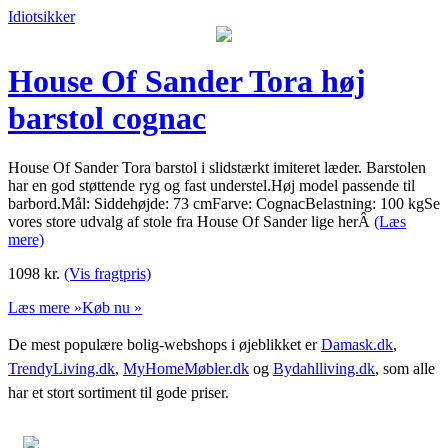
Idiotsikker
House Of Sander Tora høj
barstol cognac
House Of Sander Tora barstol i slidstærkt imiteret læder. Barstolen
har en god støttende ryg og fast understel.Høj model passende til
barbord.Mål: Siddehøjde: 73 cmFarve: CognacBelastning: 100 kgSe
vores store udvalg af stole fra House Of Sander lige herÂ
(Læs
mere)
1098
kr.
(Vis fragtpris)
Læs mere »
Køb nu »
De mest populære bolig-webshops i øjeblikket er
Damask.dk
,
TrendyLiving.dk
,
MyHomeMøbler.dk
og
Bydahlliving.dk
, som alle
har et stort sortiment til gode priser.