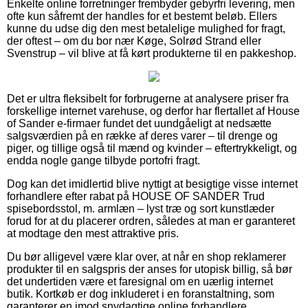
Enkelte online forretninger frembyder gebyrfri levering, men
ofte kun såfremt der handles for et bestemt beløb. Ellers
kunne du udse dig den mest betalelige mulighed for fragt,
der oftest – om du bor nær Køge, Solrød Strand eller
Svenstrup – vil blive at få kørt produkterne til en pakkeshop.
Det er ultra fleksibelt for forbrugerne at analysere priser fra
forskellige internet varehuse, og derfor har flertallet af House
of Sander e-firmaer fundet det uundgåeligt at nedsætte
salgsværdien på en række af deres varer – til drenge og
piger, og tillige også til mænd og kvinder – eftertrykkeligt, og
endda nogle gange tilbyde portofri fragt.
Dog kan det imidlertid blive nyttigt at besigtige visse internet
forhandlere efter rabat på HOUSE OF SANDER Trud
spisebordsstol, m. armlæn – lyst træ og sort kunstlæder
forud for at du placerer ordren, således at man er garanteret
at modtage den mest attraktive pris.
Du bør alligevel være klar over, at når en shop reklamerer
produkter til en salgspris der anses for utopisk billig, så bør
det undertiden være et faresignal om en uærlig internet
butik. Kortkøb er dog inkluderet i en foranstaltning, som
garanterer en imod snydagtige online forhandlere.