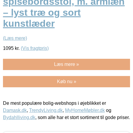
spisebordsstol, m. armlæn
– lyst træ og sort
kunstlæder
(Læs mere)
1095
kr.
(Vis fragtpris)
Læs mere »
Køb nu »
De mest populære bolig-webshops i øjeblikket er
Damask.dk
,
TrendyLiving.dk
,
MyHomeMøbler.dk
og
Bydahlliving.dk
, som alle har et stort sortiment til gode priser.