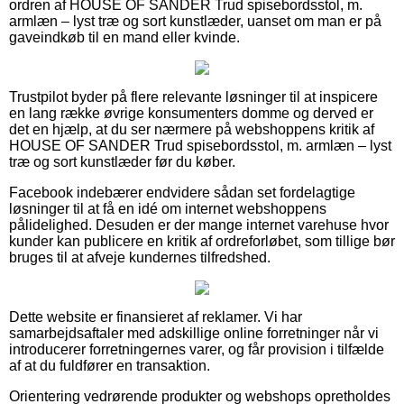
ordren af HOUSE OF SANDER Trud spisebordsstol, m.
armlæn – lyst træ og sort kunstlæder, uanset om man er på
gaveindkøb til en mand eller kvinde.
Trustpilot byder på flere relevante løsninger til at inspicere
en lang række øvrige konsumenters domme og derved er
det en hjælp, at du ser nærmere på webshoppens kritik af
HOUSE OF SANDER Trud spisebordsstol, m. armlæn – lyst
træ og sort kunstlæder før du køber.
Facebook indebærer endvidere sådan set fordelagtige
løsninger til at få en idé om internet webshoppens
pålidelighed. Desuden er der mange internet varehuse hvor
kunder kan publicere en kritik af ordreforløbet, som tillige bør
bruges til at afveje kundernes tilfredshed.
Dette website er finansieret af reklamer. Vi har
samarbejdsaftaler med adskillige online forretninger når vi
introducerer forretningernes varer, og får provision i tilfælde
af at du fuldfører en transaktion.
Orientering vedrørende produkter og webshops opretholdes