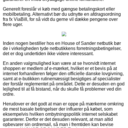
Generelt foreslår vi køb med gængse betalingskort eller
mobilbetaling. Alternativt bør du udnytte en afdragsordning
fra fx ViaBill, for så vidt du gerne vil dække pengene over
flere uger.
Inden nogen bestiller hos en House of Sander netbutik bør
de i virkeligheden tyde netbutikkens forretningsbetingelser,
det er dog undertiden ikke videre interessant.
En anden valgmulighed kan være at se hvorvidt internet
shoppen er medlem af e-mærket, hvilket er et bevis på at
internet forhandleren følger den officielle danske lovgivning,
samt at e-butikken rutinemæssigt besigtiges af specialister
der forstår reglementet på området. Dette er desuden en god
lejlighed til at få bistand, når du skulle få problemer ved din
ordre.
Herudover er det godt at man er oppe på mærkerne omkring
de mest basale betingelser der influerer på købet, som
eksempelvis hvilken ombytningspolitik internet selskabet
garanterer. Derfor er det desuden relevant, at man altid
opbevarer sin ordremail, så man i fremtiden kan bevise