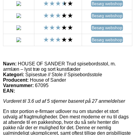
Besøg webshop
Besøg webshop
Besøg webshop
Besøg webshop
Navn:
HOUSE OF SANDER Trud spisebordsstol, m.
armlæn – lyst træ og sort kunstlæder
Kategori:
Spisestue // Stole // Spisebordsstole
Producent:
House of Sander
Varenummer:
67095
EAN:
Vurderet til
3.6
ud af 5 stjerner baseret på
27
anmeldelser
En stor portion e-firmaer udlover nu om stunder et stort
udvalg af fragtmuligheder. Den mest moderne er nu til dags
at afsende til en pakkeshop, hvor du så selv henter din
pakke når der er mulighed for det. Denne er nemlig
ualmindeligt ukompliceret, samt oftest tillige den prisbilligste