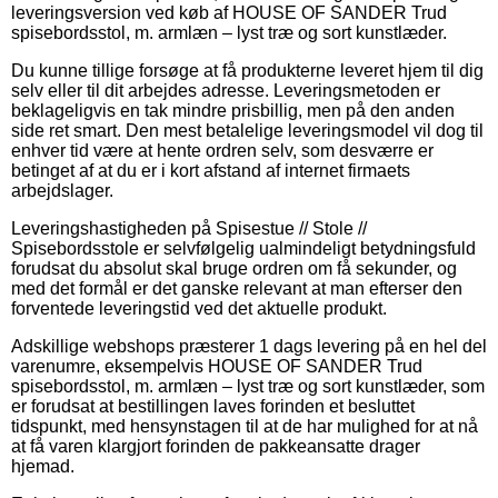
leveringsversion ved køb af HOUSE OF SANDER Trud
spisebordsstol, m. armlæn – lyst træ og sort kunstlæder.
Du kunne tillige forsøge at få produkterne leveret hjem til dig
selv eller til dit arbejdes adresse. Leveringsmetoden er
beklageligvis en tak mindre prisbillig, men på den anden
side ret smart. Den mest betalelige leveringsmodel vil dog til
enhver tid være at hente ordren selv, som desværre er
betinget af at du er i kort afstand af internet firmaets
arbejdslager.
Leveringshastigheden på Spisestue // Stole //
Spisebordsstole er selvfølgelig ualmindeligt betydningsfuld
forudsat du absolut skal bruge ordren om få sekunder, og
med det formål er det ganske relevant at man efterser den
forventede leveringstid ved det aktuelle produkt.
Adskillige webshops præsterer 1 dags levering på en hel del
varenumre, eksempelvis HOUSE OF SANDER Trud
spisebordsstol, m. armlæn – lyst træ og sort kunstlæder, som
er forudsat at bestillingen laves forinden et besluttet
tidspunkt, med hensynstagen til at de har mulighed for at nå
at få varen klargjort forinden de pakkeansatte drager
hjemad.