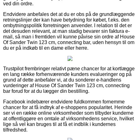
ved din ordre.
Endvidere anbefales det at du er obs på de grundlæggende
retningslinjer der kan have betydning for købet, f.eks. den
ombytningspolitik forretningen anvender. I relation til det er
det desuden relevant, at man stadig bevarer sin faktura e-
mail, så man i fremtiden vil kunne påvise sin ordre af House
Of Sander Twin 123 cm, connecting bar, uden hensyn til om
du er på indkøb til en dame eller herre.
Trustpilot frembringer relativt pæne chancer for at kortlægge
en lang række forhenværende kunders evalueringer og på
grund af dette anbefaler vi, at du sonderer e-handlens
vurderinger af House Of Sander Twin 123 cm, connecting
bar forud for at du lægger din bestilling.
Facebook indebærer endvidere fuldkommen fornemme
chancer for at få indtryk af e-shoppens popularitet. Herinde
ser vi en række online virksomheder som tilbyder kunderne
at offentliggøre en omtale af virksomhedens service, hvilket
lige så vel kan bruges til at få et indblik i kundernes
tilfredshed.