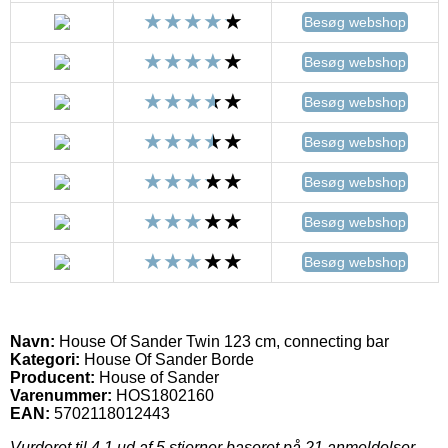
Besøg webshop
Besøg webshop
Besøg webshop
Besøg webshop
Besøg webshop
Besøg webshop
Besøg webshop
Navn:
House Of Sander Twin 123 cm, connecting bar
Kategori:
House Of Sander Borde
Producent:
House of Sander
Varenummer:
HOS1802160
EAN:
5702118012443
Vurderet til
4.1
ud af 5 stjerner baseret på
21
anmeldelser