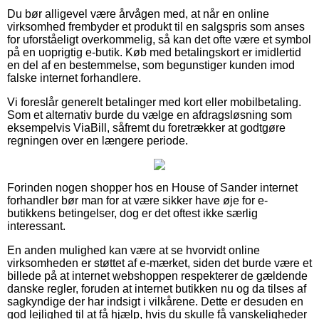
Du bør alligevel være årvågen med, at når en online
virksomhed frembyder et produkt til en salgspris som anses
for uforståeligt overkommelig, så kan det ofte være et symbol
på en uoprigtig e-butik. Køb med betalingskort er imidlertid
en del af en bestemmelse, som begunstiger kunden imod
falske internet forhandlere.
Vi foreslår generelt betalinger med kort eller mobilbetaling.
Som et alternativ burde du vælge en afdragsløsning som
eksempelvis ViaBill, såfremt du foretrækker at godtgøre
regningen over en længere periode.
Forinden nogen shopper hos en House of Sander internet
forhandler bør man for at være sikker have øje for e-
butikkens betingelser, dog er det oftest ikke særlig
interessant.
En anden mulighed kan være at se hvorvidt online
virksomheden er støttet af e-mærket, siden det burde være et
billede på at internet webshoppen respekterer de gældende
danske regler, foruden at internet butikken nu og da tilses af
sagkyndige der har indsigt i vilkårene. Dette er desuden en
god lejlighed til at få hjælp, hvis du skulle få vanskeligheder