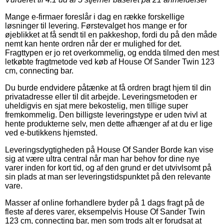
Mange e-firmaer foreslår i dag en række forskellige
løsninger til levering. Førstevalget hos mange er for
øjeblikket at få sendt til en pakkeshop, fordi du på den måde
nemt kan hente ordren når der er mulighed for det.
Fragttypen er jo ret overkommelig, og endda tilmed den mest
letkøbte fragtmetode ved køb af House Of Sander Twin 123
cm, connecting bar.
Du burde endvidere påtænke at få ordren bragt hjem til din
privatadresse eller til dit arbejde. Leveringsmetoden er
uheldigvis en sjat mere bekostelig, men tillige super
fremkommelig. Den billigste leveringstype er uden tvivl at
hente produkterne selv, men dette afhænger af at du er lige
ved e-butikkens hjemsted.
Leveringsdygtigheden på House Of Sander Borde kan vise
sig at være ultra central når man har behov for dine nye
varer inden for kort tid, og af den grund er det utvivlsomt på
sin plads at man ser leveringstidspunktet på den relevante
vare.
Masser af online forhandlere byder på 1 dags fragt på de
fleste af deres varer, eksempelvis House Of Sander Twin
123 cm, connecting bar, men som trods alt er forudsat at