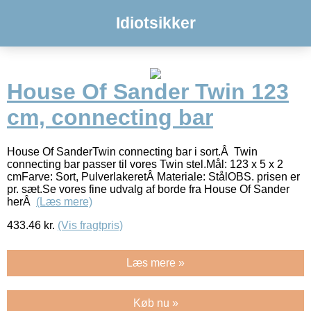
Idiotsikker
House Of Sander Twin 123
cm, connecting bar
House Of SanderTwin connecting bar i sort.Â Twin
connecting bar passer til vores Twin stel.Mål: 123 x 5 x 2
cmFarve: Sort, PulverlakeretÂ Materiale: StålOBS. prisen er
pr. sæt.Se vores fine udvalg af borde fra House Of Sander
herÂ
(Læs mere)
433.46
kr.
(Vis fragtpris)
Læs mere »
Køb nu »