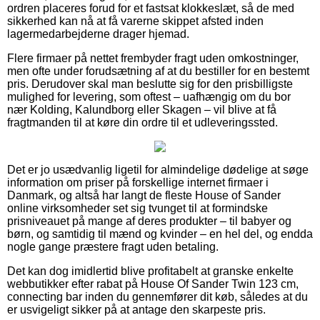
ordren placeres forud for et fastsat klokkeslæt, så de med
sikkerhed kan nå at få varerne skippet afsted inden
lagermedarbejderne drager hjemad.
Flere firmaer på nettet frembyder fragt uden omkostninger,
men ofte under forudsætning af at du bestiller for en bestemt
pris. Derudover skal man beslutte sig for den prisbilligste
mulighed for levering, som oftest – uafhængig om du bor
nær Kolding, Kalundborg eller Skagen – vil blive at få
fragtmanden til at køre din ordre til et udleveringssted.
Det er jo usædvanlig ligetil for almindelige dødelige at søge
information om priser på forskellige internet firmaer i
Danmark, og altså har langt de fleste House of Sander
online virksomheder set sig tvunget til at formindske
prisniveauet på mange af deres produkter – til babyer og
børn, og samtidig til mænd og kvinder – en hel del, og endda
nogle gange præstere fragt uden betaling.
Det kan dog imidlertid blive profitabelt at granske enkelte
webbutikker efter rabat på House Of Sander Twin 123 cm,
connecting bar inden du gennemfører dit køb, således at du
er usvigeligt sikker på at antage den skarpeste pris.