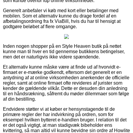
som kunde overfor fup online virksomheder.
Generelt anbefaler vi køb med kort eller betalinger med
mobilen. Som et alternativ kunne du drage fordel af en
afbetalingsordning fra fx ViaBill, hvis du har til hensigt at
godtgøre beløbet af flere omgange.
Inden nogen shopper på en Style Heaven butik på nettet
kunne man til hver en tid gennemse butikkens betingelser,
men det er naturligvis ikke videre spændende.
Et alternativ kunne måske være at finde ud af hvorvidt e-
firmaet er e-mærke godkendt, eftersom det generelt er en
antydning af at online virksomheden anerkender de officielle
regler, samt at online firmaet ofte revideres af jurister som
kender de gældende vilkår. Dette er desuden din anledning
til en håndsrækning, såfremt du møder dilemmaer som følge
af din bestilling.
Endvidere støtter vi at køber er hensynstagende til de
primære regler der har indvirkning på ordren, som for
eksempel hvilken bytteret e-handlen bruger. I relation til det
er det også vigtigt, at man stadigvæk bibeholder ens
kvittering, så man altid vil kunne bevidne sin ordre af Howlite