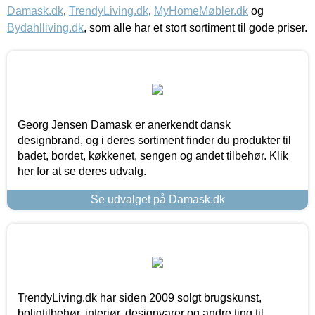
Damask.dk
,
TrendyLiving.dk
,
MyHomeMøbler.dk
og
Bydahlliving.dk
, som alle har et stort sortiment til gode priser.
Georg Jensen Damask er anerkendt dansk
designbrand, og i deres sortiment finder du produkter til
badet, bordet, køkkenet, sengen og andet tilbehør. Klik
her for at se deres udvalg.
Se udvalget på Damask.dk
TrendyLiving.dk har siden 2009 solgt brugskunst,
boligtilbehør, interiør, designvarer og andre ting til