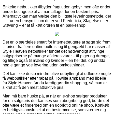
Enkelte netbutikker tilbyder fragt uden gebyr, men ofte er det
under betingelse af at man aftager for en bestemt pris.
Alternativt kan man vælge den billigste leveringsmetode, der
tit – uden hensyn til om du er ved Fredericia, Slagelse eller
Støvring – er at få kørt ordren til en pakkeshop.
Det er jo særdeles smart for internetbrugere at søge sig frem
til priser fra flere online outlets, og til gengæld har masser af
Style Heaven netbutikker fundet det nødvendigt at tvinge
salgspriserne på mange af deres varer – til piger og drenge,
og tillige også til mænd og kvinder – en hel del, og endda
nogle gange yde levering uden omkostninger.
Det kan ikke desto mindre blive udbytterigt at udforske nogle
få webbutikker efter rabat på Howlite armbånd med libelle
fra Style Heaven før du færdiggør din shopping, så man er
sikret at få den mest attraktive pris.
Man må bare huske på, at når en e-shop sælger produkter
for en salgspris der kan ses som ubegribelig god, burde det
ofte være et fingerpeg om en uoprigtig online shop. Kortkøb
er heldigvis omsluttet af en bestemmelse, som værner dig