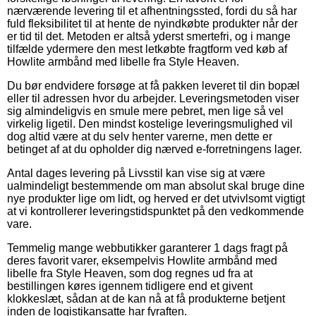
nærværende levering til et afhentningssted, fordi du så har
fuld fleksibilitet til at hente de nyindkøbte produkter når der
er tid til det. Metoden er altså yderst smertefri, og i mange
tilfælde ydermere den mest letkøbte fragtform ved køb af
Howlite armbånd med libelle fra Style Heaven.
Du bør endvidere forsøge at få pakken leveret til din bopæl
eller til adressen hvor du arbejder. Leveringsmetoden viser
sig almindeligvis en smule mere pebret, men lige så vel
virkelig ligetil. Den mindst kostelige leveringsmulighed vil
dog altid være at du selv henter varerne, men dette er
betinget af at du opholder dig nærved e-forretningens lager.
Antal dages levering på Livsstil kan vise sig at være
ualmindeligt bestemmende om man absolut skal bruge dine
nye produkter lige om lidt, og herved er det utvivlsomt vigtigt
at vi kontrollerer leveringstidspunktet på den vedkommende
vare.
Temmelig mange webbutikker garanterer 1 dags fragt på
deres favorit varer, eksempelvis Howlite armbånd med
libelle fra Style Heaven, som dog regnes ud fra at
bestillingen køres igennem tidligere end et givent
klokkeslæt, sådan at de kan nå at få produkterne betjent
inden de logistikansatte har fyraften.