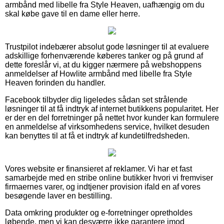
armbånd med libelle fra Style Heaven, uafhængig om du
skal købe gave til en dame eller herre.
Trustpilot indebærer absolut gode løsninger til at evaluere
adskillige forhenværende køberes tanker og på grund af
dette foreslår vi, at du kigger nærmere på webshoppens
anmeldelser af Howlite armbånd med libelle fra Style
Heaven forinden du handler.
Facebook tilbyder dig ligeledes sådan set strålende
løsninger til at få indtryk af internet butikkens popularitet. Her
er der en del forretninger på nettet hvor kunder kan formulere
en anmeldelse af virksomhedens service, hvilket desuden
kan benyttes til at få et indtryk af kundetilfredsheden.
Vores website er finansieret af reklamer. Vi har et fast
samarbejde med en stribe online butikker hvori vi fremviser
firmaernes varer, og indtjener provision ifald en af vores
besøgende laver en bestilling.
Data omkring produkter og e-forretninger opretholdes
løbende, men vi kan desværre ikke garantere imod