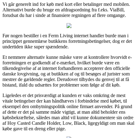
Vi går generelt ind for køb med kort eller betalinger med mobilen.
Alternativt burde du bruge en afdragsordning fra f.eks. ViaBill,
forudsat du har i sinde at finansiere regningen af flere omgange.
Før nogen bestiller i en Ferm Living internet handler burde man i
princippet gennemlæse butikkens forretningsbetingelser, dog er det
undertiden ikke super spændende.
Et nemmere alternativ kunne måske være at kontrollere hvorvidt e-
forretningen er godkendt af e-mærket, hvilket burde være en
tilkendegivelse af at internet forhandleren accepterer den officielle
danske lovgivning, og at butikken af og til besøges af jurister som
mestrer de gældende regler. Derudover tilbydes du genvej til at få
bistand, ifald du udsættes for problemer som følge af dit køb.
Ligeledes er det prisværdigt at kunden er vaks omkring de mest
vitale betingelser der kan håndhæves i forbindelse med købet, til
eksempel den ombytningspolitik online firmaet anvender. På grund
af dette er det på samme måde vigtigt, at man altid beholder ens
købsbekræftelse, således man altid vil kunne dokumentere sin ordre
af Hoy Casted Candle Holder, Low, Black, ligegyldigt om man skal
købe gave til en dreng eller pige.