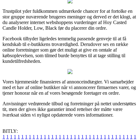
Trustpilot yder fuldkommen udmærkede chancer for at fortolke en
stor gruppe nuværende brugeres meninger og derved er det klogt, at
du analyserer internet webshoppens vurderinger af Hoy Casted
Candle Holder, Low, Black før du placerer din ordre.
Facebook tilbyder ligeledes temmelig passende genveje til at få
kendskab til e-butikkens troværdighed. Derudover ses en række
online forretninger som gør det muligt at give en omtale af
købsoplevelsen, som tilmed burde benyttes til at tage stilling til
kundetilfredsheden.
Vores hjemmeside finansieres af annonceindtægter. Vi samarbejder
med et hav af online butikker når vi annoncerer firmaernes varer, og
tjener honorar når en af vores besøgende foretager en ordre.
Anvisninger vedrørende tilbud og forretninger på nettet understøttes
tit, men der gives ikke garantier imod rettelser der måtte være
iværksat siden vi nyligst opdaterede vores informationer.
BITLY:
1
1
1
1
1
1
1
1
1
1
1
1
1
1
1
1
1
1
1
1
1
1
1
1
1
1
1
1
1
1
1
1
1
1
1
1