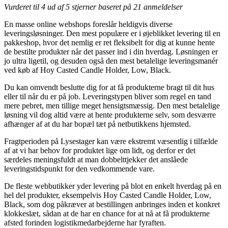
Vurderet til
4
ud af 5 stjerner baseret på
21
anmeldelser
En masse online webshops foreslår heldigvis diverse
leveringsløsninger. Den mest populære er i øjeblikket levering til en
pakkeshop, hvor det nemlig er ret fleksibelt for dig at kunne hente
de bestilte produkter når det passer ind i din hverdag. Løsningen er
jo ultra ligetil, og desuden også den mest betalelige leveringsmanér
ved køb af Hoy Casted Candle Holder, Low, Black.
Du kan omvendt beslutte dig for at få produkterne bragt til dit hus
eller til når du er på job. Leveringstypen bliver som regel en tand
mere pebret, men tillige meget hensigtsmæssig. Den mest betalelige
løsning vil dog altid være at hente produkterne selv, som desværre
afhænger af at du har bopæl tæt på netbutikkens hjemsted.
Fragtperioden på Lysestager kan være ekstremt væsentlig i tilfælde
af at vi har behov for produktet lige om lidt, og derfor er det
særdeles meningsfuldt at man dobbelttjekker det anslåede
leveringstidspunkt for den vedkommende vare.
De fleste webbutikker yder levering på blot en enkelt hverdag på en
hel del produkter, eksempelvis Hoy Casted Candle Holder, Low,
Black, som dog påkræver at bestillingen anbringes inden et konkret
klokkeslæt, sådan at de har en chance for at nå at få produkterne
afsted forinden logistikmedarbejderne har fyraften.