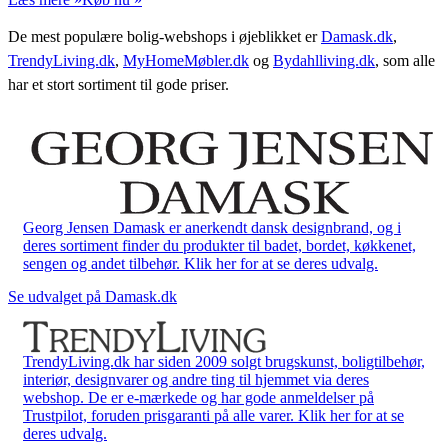
De mest populære bolig-webshops i øjeblikket er
Damask.dk
,
TrendyLiving.dk
,
MyHomeMøbler.dk
og
Bydahlliving.dk
, som alle
har et stort sortiment til gode priser.
Georg Jensen Damask er anerkendt dansk designbrand, og i
deres sortiment finder du produkter til badet, bordet, køkkenet,
sengen og andet tilbehør. Klik her for at se deres udvalg.
Se udvalget på Damask.dk
TrendyLiving.dk har siden 2009 solgt brugskunst, boligtilbehør,
interiør, designvarer og andre ting til hjemmet via deres
webshop. De er e-mærkede og har gode anmeldelser på
Trustpilot, foruden prisgaranti på alle varer. Klik her for at se
deres udvalg.