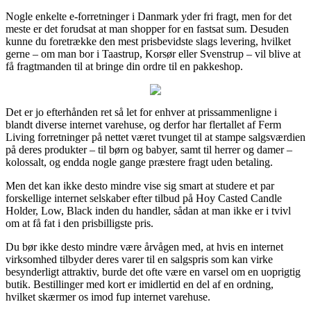
Nogle enkelte e-forretninger i Danmark yder fri fragt, men for det
meste er det forudsat at man shopper for en fastsat sum. Desuden
kunne du foretrække den mest prisbevidste slags levering, hvilket
gerne – om man bor i Taastrup, Korsør eller Svenstrup – vil blive at
få fragtmanden til at bringe din ordre til en pakkeshop.
Det er jo efterhånden ret så let for enhver at prissammenligne i
blandt diverse internet varehuse, og derfor har flertallet af Ferm
Living forretninger på nettet været tvunget til at stampe salgsværdien
på deres produkter – til børn og babyer, samt til herrer og damer –
kolossalt, og endda nogle gange præstere fragt uden betaling.
Men det kan ikke desto mindre vise sig smart at studere et par
forskellige internet selskaber efter tilbud på Hoy Casted Candle
Holder, Low, Black inden du handler, sådan at man ikke er i tvivl
om at få fat i den prisbilligste pris.
Du bør ikke desto mindre være årvågen med, at hvis en internet
virksomhed tilbyder deres varer til en salgspris som kan virke
besynderligt attraktiv, burde det ofte være en varsel om en uoprigtig
butik. Bestillinger med kort er imidlertid en del af en ordning,
hvilket skærmer os imod fup internet varehuse.