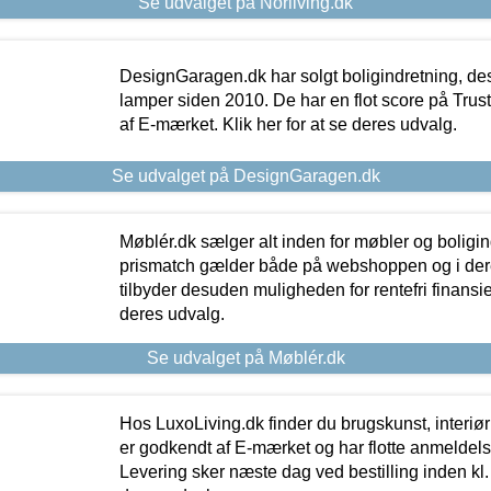
Se udvalget på Norliving.dk
DesignGaragen.dk har solgt boligindretning, d
lamper siden 2010. De har en flot score på Trustpi
af E-mærket. Klik her for at se deres udvalg.
Se udvalget på DesignGaragen.dk
Møblér.dk sælger alt inden for møbler og boligi
prismatch gælder både på webshoppen og i dere
tilbyder desuden muligheden for rentefri finansier
deres udvalg.
Se udvalget på Møblér.dk
Hos LuxoLiving.dk finder du brugskunst, interiør
er godkendt af E-mærket og har flotte anmeldelse
Levering sker næste dag ved bestilling inden kl. 1