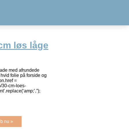
cm løs låge
lade med afrundede
hvid folie på forside og
on.href =
p/30-cm-loes-
’.replace(‘amp;’,”);
b nu »