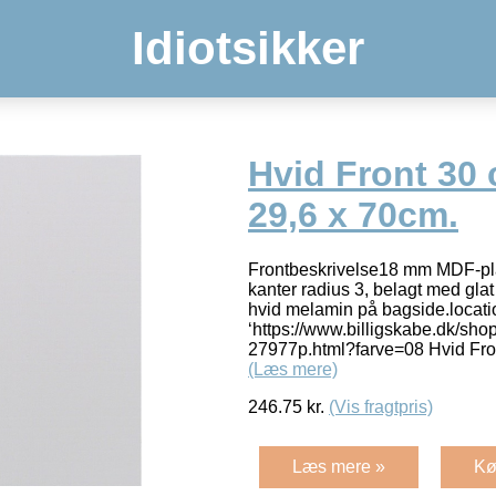
Idiotsikker
Hvid Front 30 
29,6 x 70cm.
Frontbeskrivelse18 mm MDF-p
kanter radius 3, belagt med glat 
hvid melamin på bagside.locati
‘https://www.billigskabe.dk/sho
27977p.html?farve=08 Hvid Front
(Læs mere)
246.75
kr.
(Vis fragtpris)
Læs mere »
Kø