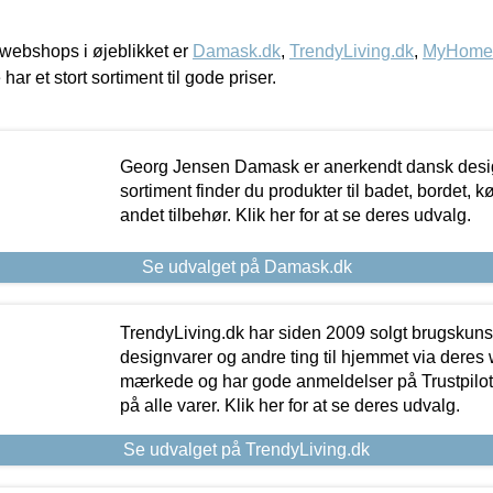
webshops i øjeblikket er
Damask.dk
,
TrendyLiving.dk
,
MyHomeM
 har et stort sortiment til gode priser.
Georg Jensen Damask er anerkendt dansk desig
sortiment finder du produkter til badet, bordet, 
andet tilbehør. Klik her for at se deres udvalg.
Se udvalget på Damask.dk
TrendyLiving.dk har siden 2009 solgt brugskunst, 
designvarer og andre ting til hjemmet via deres
mærkede og har gode anmeldelser på Trustpilot,
på alle varer. Klik her for at se deres udvalg.
Se udvalget på TrendyLiving.dk