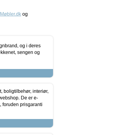
øbler.dk
og
nbrand, og i deres
køkkenet, sengen og
boligtilbehør, interiør,
 webshop. De er e-
 foruden prisgaranti