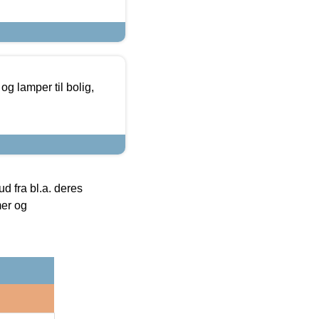
g lamper til bolig,
 fra bl.a. deres
mer og