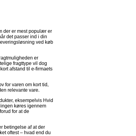
em der er mest populær er
når det passer ind i din
leveringsløsning ved køb
Fragtmuligheden er
lige fragttype vil dog
ort afstand til e-firmaets
 for varen om kort tid,
den relevante vare.
odukter, eksempelvis Hvid
llingen køres igennem
forud for at de
 betingelse af at der
lket oftest – hvad end du