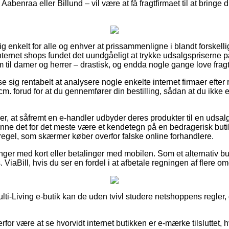
abenraa eller Billund – vil være at få fragtfirmaet til at bringe d
ig enkelt for alle og enhver at prissammenligne i blandt forskelli
nternet shops fundet det uundgåeligt at trykke udsalgspriserne 
 som til damer og herrer – drastisk, og endda nogle gange love fra
se sig rentabelt at analysere nogle enkelte internet firmaer efte
m. forud for at du gennemfører din bestilling, sådan at du ikke er
er, at såfremt en e-handler udbyder deres produkter til en udsa
 kunne det for det meste være et kendetegn på en bedragerisk buti
n regel, som skærmer køber overfor falske online forhandlere.
linger med kort eller betalinger med mobilen. Som et alternativ
 ViaBill, hvis du ser en fordel i at afbetale regningen af flere o
lti-Living e-butik kan de uden tvivl studere netshoppens regler, 
for være at se hvorvidt internet butikken er e-mærke tilsluttet, hv