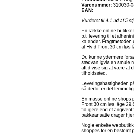
Varenummer:
310030-0
EAN:
Vurderet til
4.1
ud af 5 st
En række online butikker 
p.t. levering til et afhen
kalender. Fragtmetoden 
af Hvid Front 30 cm løs 
Du kunne ydermere forsøg
sædvanligvis en smule me
altid vise sig at være at 
tilholdssted.
Leveringshastigheden på 
så derfor er det temmelig
En masse online shops pr
Front 30 cm løs låge 29,
tidligere end et angivent
pakkeansatte drager hje
Nogle enkelte webbutikke
shoppes for en bestemt pr