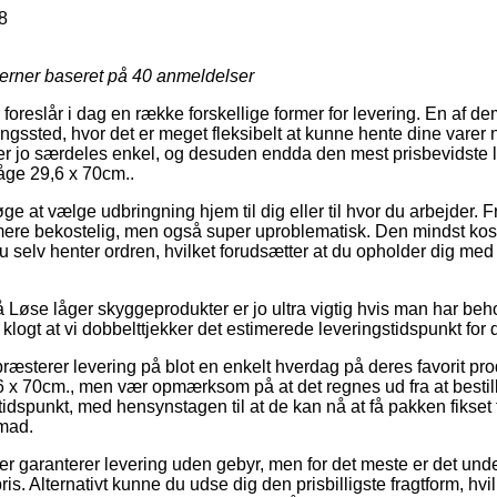
8
jerner baseret på
40
anmeldelser
foreslår i dag en række forskellige former for levering. En af d
tningssted, hvor det er meget fleksibelt at kunne hente dine varer 
er jo særdeles enkel, og desuden endda den mest prisbevidste 
låge 29,6 x 70cm..
e at vælge udbringning hjem til dig eller til hvor du arbejder. 
re bekostelig, men også super uproblematisk. Den mindst koste
du selv henter ordren, hvilket forudsætter at du opholder dig med k
Løse låger skyggeprodukter er jo ultra vigtig hvis man har behov
 klogt at vi dobbelttjekker det estimerede leveringstidspunkt for 
æsterer levering på blot en enkelt hverdag på deres favorit pr
6 x 70cm., men vær opmærksom på at det regnes ud fra at besti
 tidspunkt, med hensynstagen til at de kan nå at få pakken fikset 
mad.
r garanterer levering uden gebyr, men for det meste er det under
is. Alternativt kunne du udse dig den prisbilligste fragtform, hvi