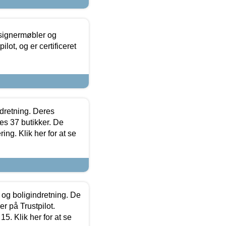
esignermøbler og
lot, og er certificeret
ndretning. Deres
s 37 butikker. De
ing. Klik her for at se
 og boligindretning. De
r på Trustpilot.
5. Klik her for at se