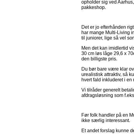
opholder sig ved Aarhus, A
pakkeshop.
Det er jo efterhånden rigt
har mange Multi-Living i
til juniorer, lige så vel
Men det kan imidlertid vi
30 cm løs låge 29,6 x 70c
den billigste pris.
Du bør bare være klar ov
urealistisk attraktiv, så
hvert fald inkluderet i e
Vi tilråder generelt beta
afdragsløsning som f.eks.
Før folk handler på en Mu
ikke særlig interessant.
Et andet forslag kunne der