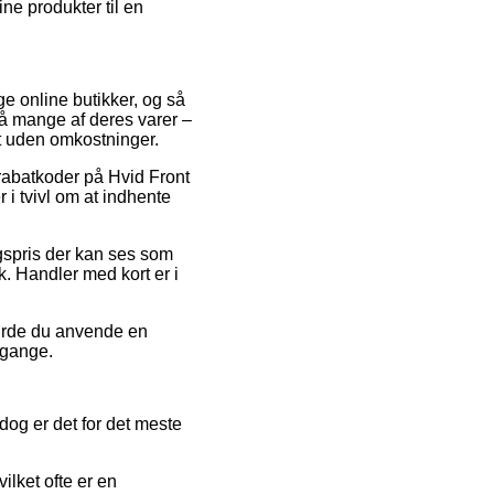
ine produkter til en
ge online butikker, og så
på mange af deres varer –
gt uden omkostninger.
r rabatkoder på Hvid Front
 i tvivl om at indhente
lgspris der kan ses som
k. Handler med kort er i
 burde du anvende en
mgange.
dog er det for det meste
ilket ofte er en