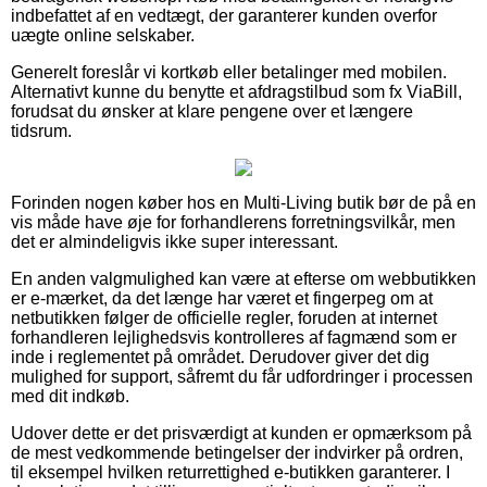
indbefattet af en vedtægt, der garanterer kunden overfor
uægte online selskaber.
Generelt foreslår vi kortkøb eller betalinger med mobilen.
Alternativt kunne du benytte et afdragstilbud som fx ViaBill,
forudsat du ønsker at klare pengene over et længere
tidsrum.
Forinden nogen køber hos en Multi-Living butik bør de på en
vis måde have øje for forhandlerens forretningsvilkår, men
det er almindeligvis ikke super interessant.
En anden valgmulighed kan være at efterse om webbutikken
er e-mærket, da det længe har været et fingerpeg om at
netbutikken følger de officielle regler, foruden at internet
forhandleren lejlighedsvis kontrolleres af fagmænd som er
inde i reglementet på området. Derudover giver det dig
mulighed for support, såfremt du får udfordringer i processen
med dit indkøb.
Udover dette er det prisværdigt at kunden er opmærksom på
de mest vedkommende betingelser der indvirker på ordren,
til eksempel hvilken returrettighed e-butikken garanterer. I