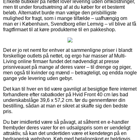
Enkelte butikker på nettet lover levering uden omkostninger,
men tit under forudsætning af at du køber for et bestemt
beløb. Alternativt burde man vælge den prisbilligste
mulighed for fragt, som i mange tilfælde – uafhængig om
man er i København, Svendborg eller Lemvig – vil blive at få
fragtfirmaet til at køre produkterne til en pakkeshop.
Det er jo ret nemt for enhver at sammenligne priser i blandt
forskellige outlets på nettet, og ergo har masser af Multi-
Living online firmaer fundet det nødvendigt at presse
prisniveauet på mange af deres varer – til drenge og piger,
men også til kvinder og mænd – betragteligt, og endda nogle
gange yde levering uden gebyr.
Det kan til hver en tid være gavnligt at besigtige flere internet
forhandlere efter rabatkoder på Hvid Front 40 cm løs bad
underskabslåge 39,6 x 57,2 cm. før du gennemfører din
bestilling, sådan at man er sikret at skaffe sig den bedste
pris.
Du bør imidlertid være så påvagt, at såfremt en e-handler
frembyder deres varer for en udsalgspris som er uendeligt
attraktiv, så kan det undertiden være et kendetegn på en
bedragerisk webshop. Køb med betalingskort er heldigvis