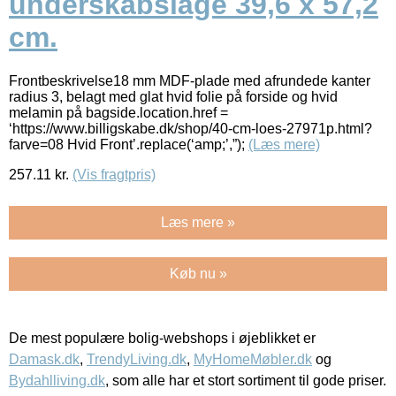
underskabslåge 39,6 x 57,2
cm.
Frontbeskrivelse18 mm MDF-plade med afrundede kanter
radius 3, belagt med glat hvid folie på forside og hvid
melamin på bagside.location.href =
‘https://www.billigskabe.dk/shop/40-cm-loes-27971p.html?
farve=08 Hvid Front’.replace(‘amp;’,”);
(Læs mere)
257.11
kr.
(Vis fragtpris)
Læs mere »
Køb nu »
De mest populære bolig-webshops i øjeblikket er
Damask.dk
,
TrendyLiving.dk
,
MyHomeMøbler.dk
og
Bydahlliving.dk
, som alle har et stort sortiment til gode priser.