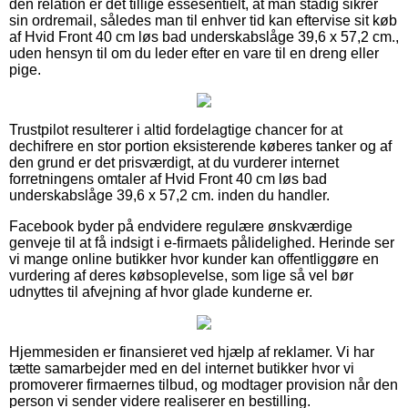
den relation er det tillige essesentielt, at man stadig sikrer
sin ordremail, således man til enhver tid kan eftervise sit køb
af Hvid Front 40 cm løs bad underskabslåge 39,6 x 57,2 cm.,
uden hensyn til om du leder efter en vare til en dreng eller
pige.
Trustpilot resulterer i altid fordelagtige chancer for at
dechifrere en stor portion eksisterende køberes tanker og af
den grund er det prisværdigt, at du vurderer internet
forretningens omtaler af Hvid Front 40 cm løs bad
underskabslåge 39,6 x 57,2 cm. inden du handler.
Facebook byder på endvidere regulære ønskværdige
genveje til at få indsigt i e-firmaets pålidelighed. Herinde ser
vi mange online butikker hvor kunder kan offentliggøre en
vurdering af deres købsoplevelse, som lige så vel bør
udnyttes til afvejning af hvor glade kunderne er.
Hjemmesiden er finansieret ved hjælp af reklamer. Vi har
tætte samarbejder med en del internet butikker hvor vi
promoverer firmaernes tilbud, og modtager provision når den
person vi sender videre realiserer en bestilling.