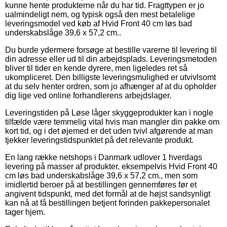
kunne hente produkterne når du har tid. Fragttypen er jo
ualmindeligt nem, og typisk også den mest betalelige
leveringsmodel ved køb af Hvid Front 40 cm løs bad
underskabslåge 39,6 x 57,2 cm..
Du burde ydermere forsøge at bestille varerne til levering til
din adresse eller ud til din arbejdsplads. Leveringsmetoden
bliver til tider en kende dyrere, men ligeledes ret så
ukompliceret. Den billigste leveringsmulighed er utvivlsomt
at du selv henter ordren, som jo afhænger af at du opholder
dig lige ved online forhandlerens arbejdslager.
Leveringstiden på Løse låger skyggeprodukter kan i nogle
tilfælde være temmelig vital hvis man mangler din pakke om
kort tid, og i det øjemed er det uden tvivl afgørende at man
tjekker leveringstidspunktet på det relevante produkt.
En lang række netshops i Danmark udlover 1 hverdags
levering på masser af produkter, eksempelvis Hvid Front 40
cm løs bad underskabslåge 39,6 x 57,2 cm., men som
imidlertid beroer på at bestillingen gennemføres før et
angivent tidspunkt, med det formål at de højst sandsynligt
kan nå at få bestillingen betjent forinden pakkepersonalet
tager hjem.