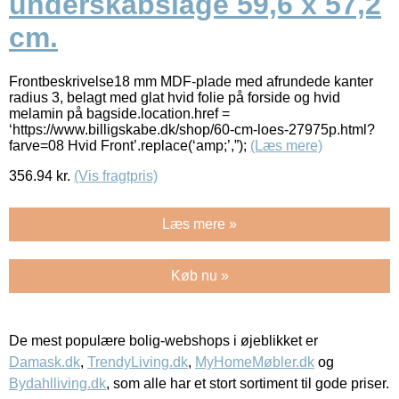
underskabslåge 59,6 x 57,2
cm.
Frontbeskrivelse18 mm MDF-plade med afrundede kanter
radius 3, belagt med glat hvid folie på forside og hvid
melamin på bagside.location.href =
‘https://www.billigskabe.dk/shop/60-cm-loes-27975p.html?
farve=08 Hvid Front’.replace(‘amp;’,”);
(Læs mere)
356.94
kr.
(Vis fragtpris)
Læs mere »
Køb nu »
De mest populære bolig-webshops i øjeblikket er
Damask.dk
,
TrendyLiving.dk
,
MyHomeMøbler.dk
og
Bydahlliving.dk
, som alle har et stort sortiment til gode priser.