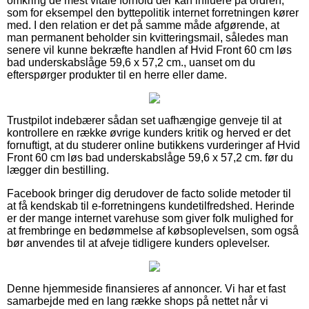
omkring de mest vitale forhold der kan influere på ordren,
som for eksempel den byttepolitik internet forretningen kører
med. I den relation er det på samme måde afgørende, at
man permanent beholder sin kvitteringsmail, således man
senere vil kunne bekræfte handlen af Hvid Front 60 cm løs
bad underskabslåge 59,6 x 57,2 cm., uanset om du
efterspørger produkter til en herre eller dame.
Trustpilot indebærer sådan set uafhængige genveje til at
kontrollere en række øvrige kunders kritik og herved er det
fornuftigt, at du studerer online butikkens vurderinger af Hvid
Front 60 cm løs bad underskabslåge 59,6 x 57,2 cm. før du
lægger din bestilling.
Facebook bringer dig derudover de facto solide metoder til
at få kendskab til e-forretningens kundetilfredshed. Herinde
er der mange internet varehuse som giver folk mulighed for
at frembringe en bedømmelse af købsoplevelsen, som også
bør anvendes til at afveje tidligere kunders oplevelser.
Denne hjemmeside finansieres af annoncer. Vi har et fast
samarbejde med en lang række shops på nettet når vi