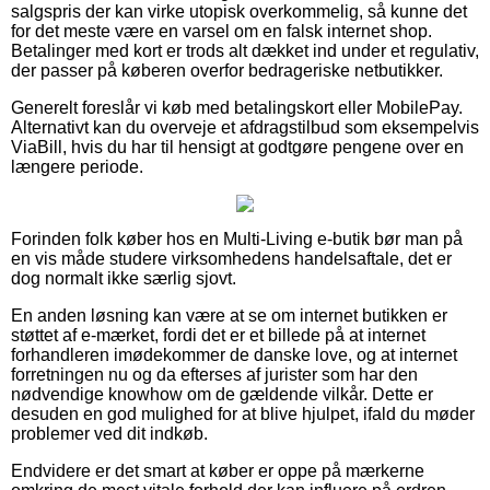
salgspris der kan virke utopisk overkommelig, så kunne det
for det meste være en varsel om en falsk internet shop.
Betalinger med kort er trods alt dækket ind under et regulativ,
der passer på køberen overfor bedrageriske netbutikker.
Generelt foreslår vi køb med betalingskort eller MobilePay.
Alternativt kan du overveje et afdragstilbud som eksempelvis
ViaBill, hvis du har til hensigt at godtgøre pengene over en
længere periode.
Forinden folk køber hos en Multi-Living e-butik bør man på
en vis måde studere virksomhedens handelsaftale, det er
dog normalt ikke særlig sjovt.
En anden løsning kan være at se om internet butikken er
støttet af e-mærket, fordi det er et billede på at internet
forhandleren imødekommer de danske love, og at internet
forretningen nu og da efterses af jurister som har den
nødvendige knowhow om de gældende vilkår. Dette er
desuden en god mulighed for at blive hjulpet, ifald du møder
problemer ved dit indkøb.
Endvidere er det smart at køber er oppe på mærkerne