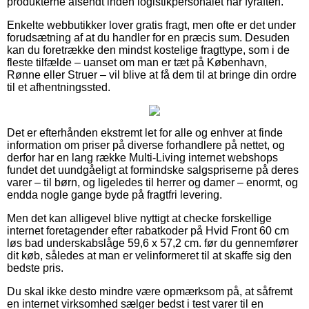
produkterne afsendt inden logistikpersonalet har fyraften.
Enkelte webbutikker lover gratis fragt, men ofte er det under
forudsætning af at du handler for en præcis sum. Desuden
kan du foretrække den mindst kostelige fragttype, som i de
fleste tilfælde – uanset om man er tæt på København,
Rønne eller Struer – vil blive at få dem til at bringe din ordre
til et afhentningssted.
Det er efterhånden ekstremt let for alle og enhver at finde
information om priser på diverse forhandlere på nettet, og
derfor har en lang række Multi-Living internet webshops
fundet det uundgåeligt at formindske salgspriserne på deres
varer – til børn, og ligeledes til herrer og damer – enormt, og
endda nogle gange byde på fragtfri levering.
Men det kan alligevel blive nyttigt at checke forskellige
internet foretagender efter rabatkoder på Hvid Front 60 cm
løs bad underskabslåge 59,6 x 57,2 cm. før du gennemfører
dit køb, således at man er velinformeret til at skaffe sig den
bedste pris.
Du skal ikke desto mindre være opmærksom på, at såfremt
en internet virksomhed sælger bedst i test varer til en