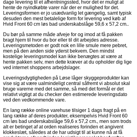
dage levering til et afhentningssted, hvor det er muligt at
hente de nyindkøbte varer når der er mulighed for det.
Leveringsformen er jo usædvanlig let gængelig, samt typisk
desuden den mest betalelige form for levering ved køb af
Hvid Front 60 cm løs bad underskabslåge 59,6 x 57,2 cm..
Du bør på samme måde afveje for og imod at få pakken
bragt hjem til hvor du bor eller til dit arbejdes adresse.
Leveringsmetoden er godt nok en lille smule mere pebret,
men på den anden side yderst bekvem. Den mindst
kostelige leveringsmodel kan ikke benægtes at være at
hente pakken selv, men dette kræver at du opholder dig lige
ved internet shoppens arbejdslager.
Leveringsdygtigheden på Løse låger skyggeprodukter kan
vise sig at være ualmindeligt central såfremt vi absolut skal
bruge varerne med det samme, så med det formål er det
relativt vigtigt at du checker den estimerede leveringsdato
ved den vedkommende vare.
En lang række online varehuse tilsiger 1 dags fragt på en
lang række af deres produkter, eksempelvis Hvid Front 60
cm løs bad underskabslåge 59,6 x 57,2 cm., men som trods
alt er betinget af at orden realiseres forinden et angivent
klokkeslæt, således at de har udsigt til at kunne nå at få