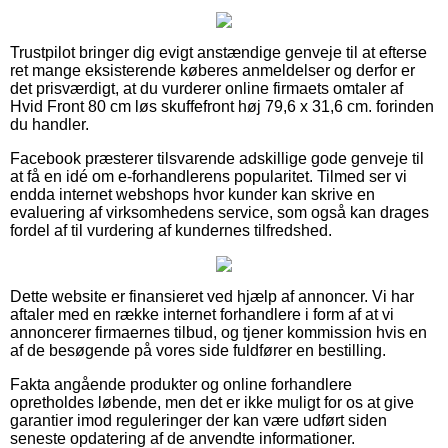
Trustpilot bringer dig evigt anstændige genveje til at efterse
ret mange eksisterende køberes anmeldelser og derfor er
det prisværdigt, at du vurderer online firmaets omtaler af
Hvid Front 80 cm løs skuffefront høj 79,6 x 31,6 cm. forinden
du handler.
Facebook præsterer tilsvarende adskillige gode genveje til
at få en idé om e-forhandlerens popularitet. Tilmed ser vi
endda internet webshops hvor kunder kan skrive en
evaluering af virksomhedens service, som også kan drages
fordel af til vurdering af kundernes tilfredshed.
Dette website er finansieret ved hjælp af annoncer. Vi har
aftaler med en række internet forhandlere i form af at vi
annoncerer firmaernes tilbud, og tjener kommission hvis en
af de besøgende på vores side fuldfører en bestilling.
Fakta angående produkter og online forhandlere
opretholdes løbende, men det er ikke muligt for os at give
garantier imod reguleringer der kan være udført siden
seneste opdatering af de anvendte informationer.