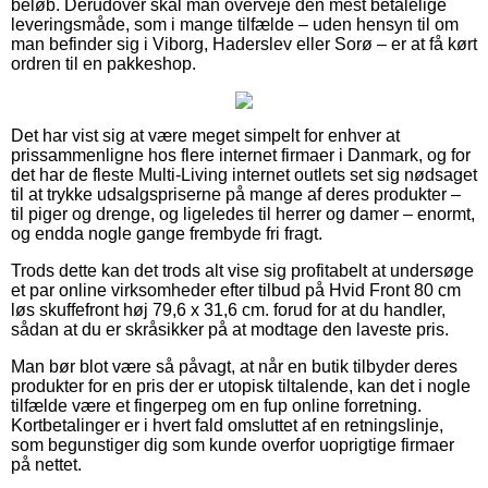
beløb. Derudover skal man overveje den mest betalelige
leveringsmåde, som i mange tilfælde – uden hensyn til om
man befinder sig i Viborg, Haderslev eller Sorø – er at få kørt
ordren til en pakkeshop.
Det har vist sig at være meget simpelt for enhver at
prissammenligne hos flere internet firmaer i Danmark, og for
det har de fleste Multi-Living internet outlets set sig nødsaget
til at trykke udsalgspriserne på mange af deres produkter –
til piger og drenge, og ligeledes til herrer og damer – enormt,
og endda nogle gange frembyde fri fragt.
Trods dette kan det trods alt vise sig profitabelt at undersøge
et par online virksomheder efter tilbud på Hvid Front 80 cm
løs skuffefront høj 79,6 x 31,6 cm. forud for at du handler,
sådan at du er skråsikker på at modtage den laveste pris.
Man bør blot være så påvagt, at når en butik tilbyder deres
produkter for en pris der er utopisk tiltalende, kan det i nogle
tilfælde være et fingerpeg om en fup online forretning.
Kortbetalinger er i hvert fald omsluttet af en retningslinje,
som begunstiger dig som kunde overfor uoprigtige firmaer
på nettet.