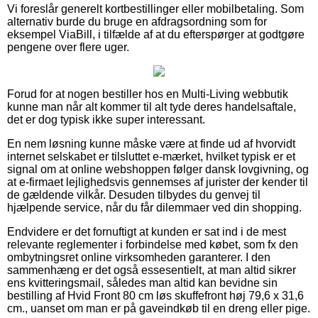
Vi foreslår generelt kortbestillinger eller mobilbetaling. Som
alternativ burde du bruge en afdragsordning som for
eksempel ViaBill, i tilfælde af at du efterspørger at godtgøre
pengene over flere uger.
Forud for at nogen bestiller hos en Multi-Living webbutik
kunne man når alt kommer til alt tyde deres handelsaftale,
det er dog typisk ikke super interessant.
En nem løsning kunne måske være at finde ud af hvorvidt
internet selskabet er tilsluttet e-mærket, hvilket typisk er et
signal om at online webshoppen følger dansk lovgivning, og
at e-firmaet lejlighedsvis gennemses af jurister der kender til
de gældende vilkår. Desuden tilbydes du genvej til
hjælpende service, når du får dilemmaer ved din shopping.
Endvidere er det fornuftigt at kunden er sat ind i de mest
relevante reglementer i forbindelse med købet, som fx den
ombytningsret online virksomheden garanterer. I den
sammenhæng er det også essesentielt, at man altid sikrer
ens kvitteringsmail, således man altid kan bevidne sin
bestilling af Hvid Front 80 cm løs skuffefront høj 79,6 x 31,6
cm., uanset om man er på gaveindkøb til en dreng eller pige.