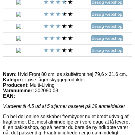
Besøg webshop
Besøg webshop
Besøg webshop
Besøg webshop
Besøg webshop
Navn:
Hvid Front 80 cm løs skuffefront høj 79,6 x 31,6 cm.
Kategori:
Løse låger skyggeprodukter
Producent:
Multi-Living
Varenummer:
302080-08
EAN:
Vurderet til
4.5
ud af 5 stjerner baseret på
39
anmeldelser
En hel del online selskaber frembyder nu et bredt udvalg af
fragtformer. Det mest almindelige er i vore dage at få leveret
til en pakkeshop, og så henter du bare de nyindkøbte varer
når det passer dig. Fragtmuligheden er jo ualmindeligt