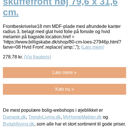
skuffefront høj 79,6 x 31,6
cm.
Frontbeskrivelse18 mm MDF-plade med afrundede kanter
radius 3, belagt med glat hvid folie på forside og hvid
melamin på bagside.location.href =
‘https://www.billigskabe.dk/shop/80-cm-loes-27946p.html?
farve=08 Hvid Front’.replace(‘amp;’,”);
(Læs mere)
278.78
kr.
(Vis fragtpris)
Læs mere »
Køb nu »
De mest populære bolig-webshops i øjeblikket er
Damask.dk
,
TrendyLiving.dk
,
MyHomeMøbler.dk
og
Bydahlliving.dk
, som alle har et stort sortiment til gode priser.