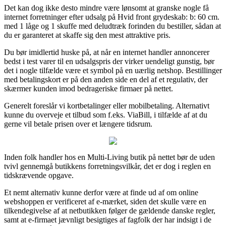
Det kan dog ikke desto mindre være lønsomt at granske nogle få
internet forretninger efter udsalg på Hvid front grydeskab: b: 60 cm.
med 1 låge og 1 skuffe med deludtræk forinden du bestiller, sådan at
du er garanteret at skaffe sig den mest attraktive pris.
Du bør imidlertid huske på, at når en internet handler annoncerer
bedst i test varer til en udsalgspris der virker uendeligt gunstig, bør
det i nogle tilfælde være et symbol på en uærlig netshop. Bestillinger
med betalingskort er på den anden side en del af et regulativ, der
skærmer kunden imod bedrageriske firmaer på nettet.
Generelt foreslår vi kortbetalinger eller mobilbetaling. Alternativt
kunne du overveje et tilbud som f.eks. ViaBill, i tilfælde af at du
gerne vil betale prisen over et længere tidsrum.
Inden folk handler hos en Multi-Living butik på nettet bør de uden
tvivl gennemgå butikkens forretningsvilkår, det er dog i reglen en
tidskrævende opgave.
Et nemt alternativ kunne derfor være at finde ud af om online
webshoppen er verificeret af e-mærket, siden det skulle være en
tilkendegivelse af at netbutikken følger de gældende danske regler,
samt at e-firmaet jævnligt besigtiges af fagfolk der har indsigt i de