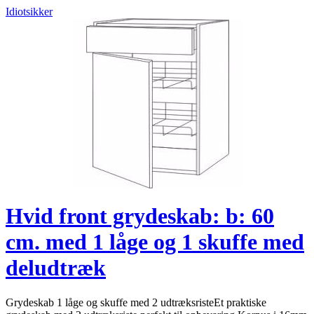
Idiotsikker
Hvid front grydeskab: b: 60
cm. med 1 låge og 1 skuffe med
deludtræk
Grydeskab 1 låge og skuffe med 2 udtræksristeEt praktiske