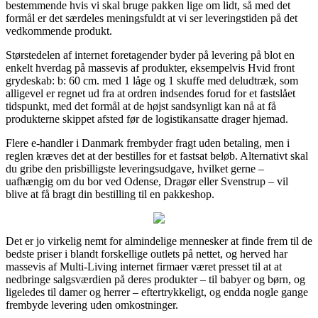
bestemmende hvis vi skal bruge pakken lige om lidt, så med det
formål er det særdeles meningsfuldt at vi ser leveringstiden på det
vedkommende produkt.
Størstedelen af internet foretagender byder på levering på blot en
enkelt hverdag på massevis af produkter, eksempelvis Hvid front
grydeskab: b: 60 cm. med 1 låge og 1 skuffe med deludtræk, som
alligevel er regnet ud fra at ordren indsendes forud for et fastslået
tidspunkt, med det formål at de højst sandsynligt kan nå at få
produkterne skippet afsted før de logistikansatte drager hjemad.
Flere e-handler i Danmark frembyder fragt uden betaling, men i
reglen kræves det at der bestilles for et fastsat beløb. Alternativt skal
du gribe den prisbilligste leveringsudgave, hvilket gerne –
uafhængig om du bor ved Odense, Dragør eller Svenstrup – vil
blive at få bragt din bestilling til en pakkeshop.
Det er jo virkelig nemt for almindelige mennesker at finde frem til de
bedste priser i blandt forskellige outlets på nettet, og herved har
massevis af Multi-Living internet firmaer været presset til at at
nedbringe salgsværdien på deres produkter – til babyer og børn, og
ligeledes til damer og herrer – eftertrykkeligt, og endda nogle gange
frembyde levering uden omkostninger.