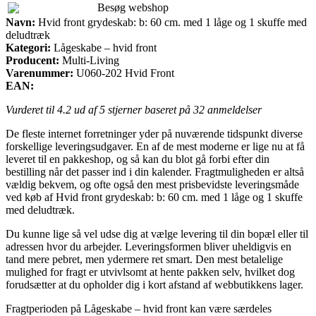
Besøg webshop
Navn:
Hvid front grydeskab: b: 60 cm. med 1 låge og 1 skuffe med
deludtræk
Kategori:
Lågeskabe – hvid front
Producent:
Multi-Living
Varenummer:
U060-202 Hvid Front
EAN:
Vurderet til
4.2
ud af 5 stjerner baseret på
32
anmeldelser
De fleste internet forretninger yder på nuværende tidspunkt diverse
forskellige leveringsudgaver. En af de mest moderne er lige nu at få
leveret til en pakkeshop, og så kan du blot gå forbi efter din
bestilling når det passer ind i din kalender. Fragtmuligheden er altså
vældig bekvem, og ofte også den mest prisbevidste leveringsmåde
ved køb af Hvid front grydeskab: b: 60 cm. med 1 låge og 1 skuffe
med deludtræk.
Du kunne lige så vel udse dig at vælge levering til din bopæl eller til
adressen hvor du arbejder. Leveringsformen bliver uheldigvis en
tand mere pebret, men ydermere ret smart. Den mest betalelige
mulighed for fragt er utvivlsomt at hente pakken selv, hvilket dog
forudsætter at du opholder dig i kort afstand af webbutikkens lager.
Fragtperioden på Lågeskabe – hvid front kan være særdeles