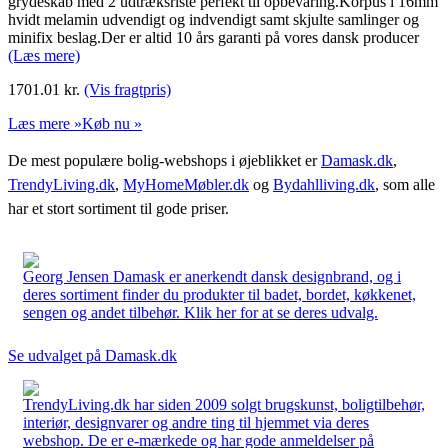
grydeskab med 2 udtræksriste perfekt til opbevaring.Korpus i 16mm
hvidt melamin udvendigt og indvendigt samt skjulte samlinger og
minifix beslag.Der er altid 10 års garanti på vores dansk producer
(Læs mere)
1701.01
kr.
(Vis fragtpris)
Læs mere »
Køb nu »
De mest populære bolig-webshops i øjeblikket er
Damask.dk
,
TrendyLiving.dk
,
MyHomeMøbler.dk
og
Bydahlliving.dk
, som alle
har et stort sortiment til gode priser.
Georg Jensen Damask er anerkendt dansk designbrand, og i
deres sortiment finder du produkter til badet, bordet, køkkenet,
sengen og andet tilbehør. Klik her for at se deres udvalg.
Se udvalget på Damask.dk
TrendyLiving.dk har siden 2009 solgt brugskunst, boligtilbehør,
interiør, designvarer og andre ting til hjemmet via deres
webshop. De er e-mærkede og har gode anmeldelser på