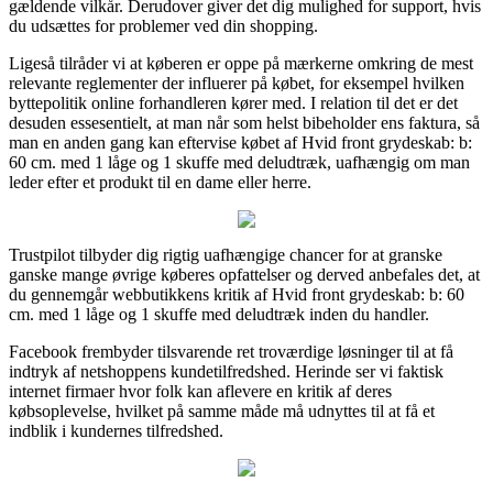
gældende vilkår. Derudover giver det dig mulighed for support, hvis
du udsættes for problemer ved din shopping.
Ligeså tilråder vi at køberen er oppe på mærkerne omkring de mest
relevante reglementer der influerer på købet, for eksempel hvilken
byttepolitik online forhandleren kører med. I relation til det er det
desuden essesentielt, at man når som helst bibeholder ens faktura, så
man en anden gang kan eftervise købet af Hvid front grydeskab: b:
60 cm. med 1 låge og 1 skuffe med deludtræk, uafhængig om man
leder efter et produkt til en dame eller herre.
Trustpilot tilbyder dig rigtig uafhængige chancer for at granske
ganske mange øvrige køberes opfattelser og derved anbefales det, at
du gennemgår webbutikkens kritik af Hvid front grydeskab: b: 60
cm. med 1 låge og 1 skuffe med deludtræk inden du handler.
Facebook frembyder tilsvarende ret troværdige løsninger til at få
indtryk af netshoppens kundetilfredshed. Herinde ser vi faktisk
internet firmaer hvor folk kan aflevere en kritik af deres
købsoplevelse, hvilket på samme måde må udnyttes til at få et
indblik i kundernes tilfredshed.