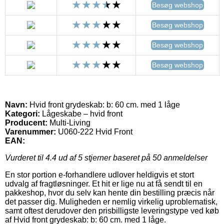
Besøg webshop
Besøg webshop
Besøg webshop
Besøg webshop
Navn:
Hvid front grydeskab: b: 60 cm. med 1 låge
Kategori:
Lågeskabe – hvid front
Producent:
Multi-Living
Varenummer:
U060-222 Hvid Front
EAN:
Vurderet til
4.4
ud af 5 stjerner baseret på
50
anmeldelser
En stor portion e-forhandlere udlover heldigvis et stort
udvalg af fragtløsninger. Et hit er lige nu at få sendt til en
pakkeshop, hvor du selv kan hente din bestilling præcis når
det passer dig. Muligheden er nemlig virkelig uproblematisk,
samt oftest derudover den prisbilligste leveringstype ved køb
af Hvid front grydeskab: b: 60 cm. med 1 låge.