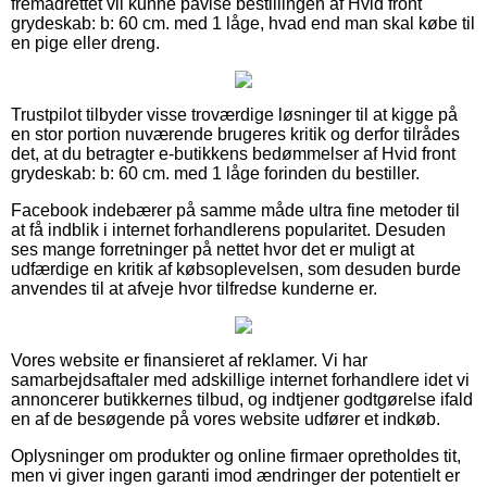
fremadrettet vil kunne påvise bestillingen af Hvid front
grydeskab: b: 60 cm. med 1 låge, hvad end man skal købe til
en pige eller dreng.
Trustpilot tilbyder visse troværdige løsninger til at kigge på
en stor portion nuværende brugeres kritik og derfor tilrådes
det, at du betragter e-butikkens bedømmelser af Hvid front
grydeskab: b: 60 cm. med 1 låge forinden du bestiller.
Facebook indebærer på samme måde ultra fine metoder til
at få indblik i internet forhandlerens popularitet. Desuden
ses mange forretninger på nettet hvor det er muligt at
udfærdige en kritik af købsoplevelsen, som desuden burde
anvendes til at afveje hvor tilfredse kunderne er.
Vores website er finansieret af reklamer. Vi har
samarbejdsaftaler med adskillige internet forhandlere idet vi
annoncerer butikkernes tilbud, og indtjener godtgørelse ifald
en af de besøgende på vores website udfører et indkøb.
Oplysninger om produkter og online firmaer opretholdes tit,
men vi giver ingen garanti imod ændringer der potentielt er