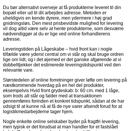
Du bør alternativt overveje at få produkterne leveret til din
bopæl eller ud til dit arbejdes adresse. Metoden er
uheldigvis en kende dyrere, men ydermere i høj grad
gnidningsløs. Den mest prisbevidste mulighed for levering
vil dog altid være selv at hente produkterne, som desværre
nødvendiggør at du er lige ved online forhandlerens
adresse.
Leveringstiden på Lågeskabe – hvid front kan i nogle
tilfælde være yderst central om vi står og skal bruge ordren
lige om lidt, og i det øjemed er det ganske afgørende at vi
dobbelttjekker det estimerede leveringstidspunkt ved den
relevante vare.
Størstedelen af online forretninger giver løfte om levering på
næstkommende hverdag på en hel del produkter,
eksempelvis Hvid front grydeskab: b: 60 cm. med 1 låge,
som trods alt står og falder med at transaktionen
gennemføres forinden et konkret tidspunkt, sådan at de har
udsigt til at kunne nå at få de nye varer afsendt forud for at
logistikmedarbejderne tager hjem.
Nogle enkelte online selskaber byder på fragtfri levering,
men typisk er det forudsat at man handler for et fastslået