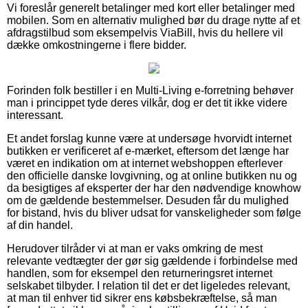
Vi foreslår generelt betalinger med kort eller betalinger med
mobilen. Som en alternativ mulighed bør du drage nytte af et
afdragstilbud som eksempelvis ViaBill, hvis du hellere vil
dække omkostningerne i flere bidder.
Forinden folk bestiller i en Multi-Living e-forretning behøver
man i princippet tyde deres vilkår, dog er det tit ikke videre
interessant.
Et andet forslag kunne være at undersøge hvorvidt internet
butikken er verificeret af e-mærket, eftersom det længe har
været en indikation om at internet webshoppen efterlever
den officielle danske lovgivning, og at online butikken nu og
da besigtiges af eksperter der har den nødvendige knowhow
om de gældende bestemmelser. Desuden får du mulighed
for bistand, hvis du bliver udsat for vanskeligheder som følge
af din handel.
Herudover tilråder vi at man er vaks omkring de mest
relevante vedtægter der gør sig gældende i forbindelse med
handlen, som for eksempel den returneringsret internet
selskabet tilbyder. I relation til det er det ligeledes relevant,
at man til enhver tid sikrer ens købsbekræftelse, så man