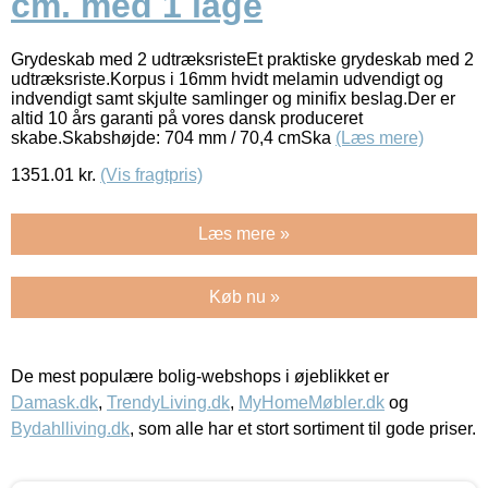
cm. med 1 låge
Grydeskab med 2 udtræksristeEt praktiske grydeskab med 2
udtræksriste.Korpus i 16mm hvidt melamin udvendigt og
indvendigt samt skjulte samlinger og minifix beslag.Der er
altid 10 års garanti på vores dansk produceret
skabe.Skabshøjde: 704 mm / 70,4 cmSka
(Læs mere)
1351.01
kr.
(Vis fragtpris)
Læs mere »
Køb nu »
De mest populære bolig-webshops i øjeblikket er
Damask.dk
,
TrendyLiving.dk
,
MyHomeMøbler.dk
og
Bydahlliving.dk
, som alle har et stort sortiment til gode priser.