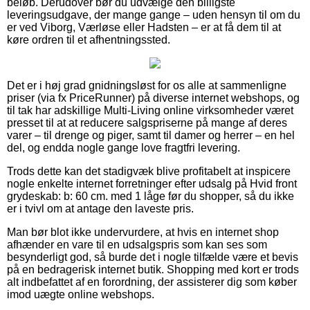
beløb. Derudover bør du udvælge den billigste
leveringsudgave, der mange gange – uden hensyn til om du
er ved Viborg, Værløse eller Hadsten – er at få dem til at
køre ordren til et afhentningssted.
Det er i høj grad gnidningsløst for os alle at sammenligne
priser (via fx PriceRunner) på diverse internet webshops, og
til tak har adskillige Multi-Living online virksomheder været
presset til at at reducere salgspriserne på mange af deres
varer – til drenge og piger, samt til damer og herrer – en hel
del, og endda nogle gange love fragtfri levering.
Trods dette kan det stadigvæk blive profitabelt at inspicere
nogle enkelte internet forretninger efter udsalg på Hvid front
grydeskab: b: 60 cm. med 1 låge før du shopper, så du ikke
er i tvivl om at antage den laveste pris.
Man bør blot ikke undervurdere, at hvis en internet shop
afhænder en vare til en udsalgspris som kan ses som
besynderligt god, så burde det i nogle tilfælde være et bevis
på en bedragerisk internet butik. Shopping med kort er trods
alt indbefattet af en forordning, der assisterer dig som køber
imod uægte online webshops.