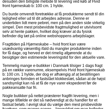
desuden den billigste metode til levering ved køb af Hvid
front hjørneskab b: 100 cm. 1 hylde.
Du burde omvendt foretrække at få produkterne sendt til din
lejlighed eller ud til dit arbejdes adresse. Denne er
undertiden lidt mere pebret, men på den anden side virkelig
simpel. Den mest prisbevidste fragtmulighed er utvivlsomt
selv at hente pakken, hvilket dog kræver at du fysisk
befinder dig tæt på online webshoppens arbejdslager.
Fragttiden på Hjørneskabe – hvid front kan være
usædvanlig væsentlig ifald du mangler produkterne inden
for få dage, og herved er det rimelig afgørende at du
besigtiger den estimerede leveringstid for den aktuelle vare.
Temmelig mange e-butikker i Danmark tilsiger 1 dags fragt
på en række varenumre, eksempelvis Hvid front hjørneskab
b: 100 cm. 1 hylde, der dog er afhængig af at bestillingen
anbringes forinden et fastslået klokkeslæt, sådan at de højst
sandsynligt kan nå at få de nye varer ekspederet før de
pakkeansatte har fri.
Nogle butikker på nettet præsterer fragtfri levering, men i
mange tilfælde er det så nødvendigt at du handler for et
fastsat beløb. I øvrigt skal du vælge den mest prisbevidste
fragttype, som mange gange – ligegyldigt om man befinder