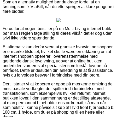
Som en alternativ mulighed bør du drage fordel af en
løsning som fx ViaBill, når du efterspørger at klare pengene i
flere bidder.
Forud for at nogen bestiller på en Multi-Living internet butik
bør man i reglen tage stilling til deres vilkår, det er dog uden
tvivl ikke videre spændende.
Et alternativ kan derfor være at granske hvorvidt netshoppen
er e-mærke tilsluttet, hvilket skulle være en erklæring om at
internet shoppen opererer i overensstemmelse med
gældende dansk lovgivning, udover at online butikken
undertiden vurderes af specialister som forstår lovene på
området. Dette er desuden din anledning til at få assistance,
hvis du forvoldes besvær i forbindelse med din ordre.
Dertil støtter vi at køberen er oppe på mærkerne omkring de
mest basale vedtægter der spiller ind i forbindelse med
transaktionen, som eksempelvis hvilken returret internet
butikken lover. I den sammenhæng er det tillige afgørende,
at man permanent bibeholder ens ordremail, så man når
som helst vil kunne påvise sit køb af Hvid front hjørneskab b:
100 cm. 1 hylde, om du er på shopping til en herre eller
dame.