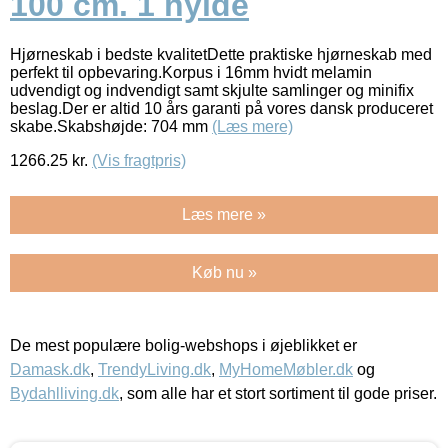
100 cm. 1 hylde
Hjørneskab i bedste kvalitetDette praktiske hjørneskab med
perfekt til opbevaring.Korpus i 16mm hvidt melamin
udvendigt og indvendigt samt skjulte samlinger og minifix
beslag.Der er altid 10 års garanti på vores dansk produceret
skabe.Skabshøjde: 704 mm
(Læs mere)
1266.25
kr.
(Vis fragtpris)
Læs mere »
Køb nu »
De mest populære bolig-webshops i øjeblikket er
Damask.dk
,
TrendyLiving.dk
,
MyHomeMøbler.dk
og
Bydahlliving.dk
, som alle har et stort sortiment til gode priser.