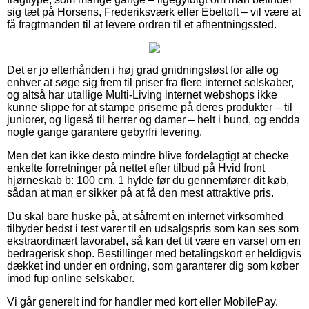
sig tæt på Horsens, Frederiksværk eller Ebeltoft – vil være at
få fragtmanden til at levere ordren til et afhentningssted.
Det er jo efterhånden i høj grad gnidningsløst for alle og
enhver at søge sig frem til priser fra flere internet selskaber,
og altså har utallige Multi-Living internet webshops ikke
kunne slippe for at stampe priserne på deres produkter – til
juniorer, og ligeså til herrer og damer – helt i bund, og endda
nogle gange garantere gebyrfri levering.
Men det kan ikke desto mindre blive fordelagtigt at checke
enkelte forretninger på nettet efter tilbud på Hvid front
hjørneskab b: 100 cm. 1 hylde før du gennemfører dit køb,
sådan at man er sikker på at få den mest attraktive pris.
Du skal bare huske på, at såfremt en internet virksomhed
tilbyder bedst i test varer til en udsalgspris som kan ses som
ekstraordinært favorabel, så kan det tit være en varsel om en
bedragerisk shop. Bestillinger med betalingskort er heldigvis
dækket ind under en ordning, som garanterer dig som køber
imod fup online selskaber.
Vi går generelt ind for handler med kort eller MobilePay.