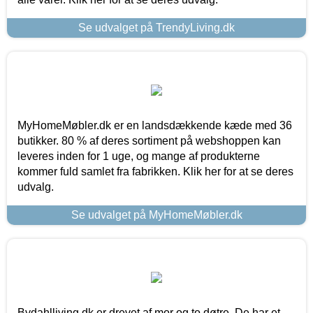
Se udvalget på TrendyLiving.dk
MyHomeMøbler.dk er en landsdækkende kæde med 36
butikker. 80 % af deres sortiment på webshoppen kan
leveres inden for 1 uge, og mange af produkterne
kommer fuld samlet fra fabrikken. Klik her for at se deres
udvalg.
Se udvalget på MyHomeMøbler.dk
Bydahlliving.dk er drevet af mor og to døtre. De har et