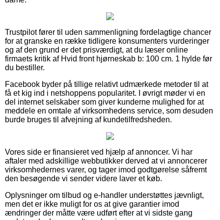
Trustpilot fører til uden sammenligning fordelagtige chancer
for at granske en række tidligere konsumenters vurderinger
og af den grund er det prisværdigt, at du læser online
firmaets kritik af Hvid front hjørneskab b: 100 cm. 1 hylde før
du bestiller.
Facebook byder på tillige relativt udmærkede metoder til at
få et kig ind i netshoppens popularitet. I øvrigt møder vi en
del internet selskaber som giver kunderne mulighed for at
meddele en omtale af virksomhedens service, som desuden
burde bruges til afvejning af kundetilfredsheden.
Vores side er finansieret ved hjælp af annoncer. Vi har
aftaler med adskillige webbutikker derved at vi annoncerer
virksomhedernes varer, og tager imod godtgørelse såfremt
den besøgende vi sender videre laver et køb.
Oplysninger om tilbud og e-handler understøttes jævnligt,
men det er ikke muligt for os at give garantier imod
ændringer der måtte være udført efter at vi sidste gang