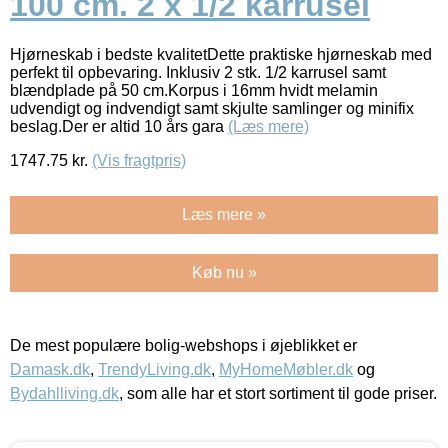
100 cm. 2 x 1/2 karrusel
Hjørneskab i bedste kvalitetDette praktiske hjørneskab med
perfekt til opbevaring. Inklusiv 2 stk. 1/2 karrusel samt
blændplade på 50 cm.Korpus i 16mm hvidt melamin
udvendigt og indvendigt samt skjulte samlinger og minifix
beslag.Der er altid 10 års gara
(Læs mere)
1747.75
kr.
(Vis fragtpris)
Læs mere »
Køb nu »
De mest populære bolig-webshops i øjeblikket er
Damask.dk
,
TrendyLiving.dk
,
MyHomeMøbler.dk
og
Bydahlliving.dk
, som alle har et stort sortiment til gode priser.