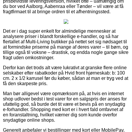
prisbevidste leveringsversion, hvilket ofte – uafhængig om
du bor ved Aalborg, Aabenraa eller Tønder – vil være at få
fragtfirmaet til at bringe ordren til et afhentningssted.
Det er i dag super enkelt for almindelige mennesker at
analysere priser i blandt forskellige e-handler, og så har
flertallet af Multi-Living butikker på nettet set sig nødsaget til
at formindske priserne på mange af deres varer – til børn, og
tillige også til voksne – drastisk, og endda nogle gange sikre
fragt uden omkostninger.
Derfor kan det trods alt være lukrativt at granske flere online
selskaber efter rabatkoder på Hvid front hjørneskab: b: 100
cm. 2 x 1/2 karrusel før du køber, sådan at man er tryg ved at
få den skarpeste pris.
Man bør alligevel være opmærksom på, at hvis en internet
shop udlover bedst i test varer for en salgspris der anses for
ufattelig god, så burde det tit være et bevis på en snydagtig
e-forhandler. Shopping med kort er i hvert fald omfavnet af
en foranstaltning, hvilket værner dig som kunde overfor
snydagtige online shops.
Generelt anbefaler vi bestillinger med kort eller MobilePay.