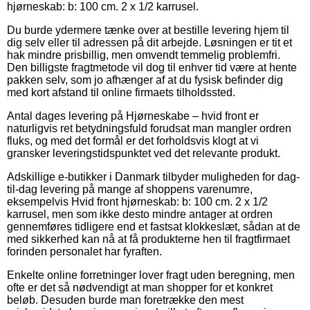
hjørneskab: b: 100 cm. 2 x 1/2 karrusel.
Du burde ydermere tænke over at bestille levering hjem til
dig selv eller til adressen på dit arbejde. Løsningen er tit et
hak mindre prisbillig, men omvendt temmelig problemfri.
Den billigste fragtmetode vil dog til enhver tid være at hente
pakken selv, som jo afhænger af at du fysisk befinder dig
med kort afstand til online firmaets tilholdssted.
Antal dages levering på Hjørneskabe – hvid front er
naturligvis ret betydningsfuld forudsat man mangler ordren
fluks, og med det formål er det forholdsvis klogt at vi
gransker leveringstidspunktet ved det relevante produkt.
Adskillige e-butikker i Danmark tilbyder muligheden for dag-
til-dag levering på mange af shoppens varenumre,
eksempelvis Hvid front hjørneskab: b: 100 cm. 2 x 1/2
karrusel, men som ikke desto mindre antager at ordren
gennemføres tidligere end et fastsat klokkeslæt, sådan at de
med sikkerhed kan nå at få produkterne hen til fragtfirmaet
forinden personalet har fyraften.
Enkelte online forretninger lover fragt uden beregning, men
ofte er det så nødvendigt at man shopper for et konkret
beløb. Desuden burde man foretrække den mest