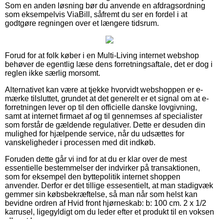
Som en anden løsning bør du anvende en afdragsordning
som eksempelvis ViaBill, såfremt du ser en fordel i at
godtgøre regningen over et længere tidsrum.
Forud for at folk køber i en Multi-Living internet webshop
behøver de egentlig læse dens forretningsaftale, det er dog i
reglen ikke særlig morsomt.
Alternativet kan være at tjekke hvorvidt webshoppen er e-
mærke tilsluttet, grundet at det generelt er et signal om at e-
forretningen lever op til den officielle danske lovgivning,
samt at internet firmaet af og til gennemses af specialister
som forstår de gældende regulativer. Dette er desuden din
mulighed for hjælpende service, når du udsættes for
vanskeligheder i processen med dit indkøb.
Foruden dette går vi ind for at du er klar over de mest
essentielle bestemmelser der indvirker på transaktionen,
som for eksempel den byttepolitik internet shoppen
anvender. Derfor er det tillige essesentielt, at man stadigvæk
gemmer sin købsbekræftelse, så man når som helst kan
bevidne ordren af Hvid front hjørneskab: b: 100 cm. 2 x 1/2
karrusel, ligegyldigt om du leder efter et produkt til en voksen