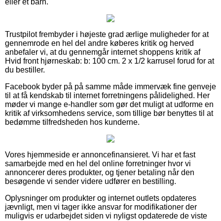
eller et barn.
Trustpilot frembyder i højeste grad ærlige muligheder for at
gennemrode en hel del andre køberes kritik og herved
anbefaler vi, at du gennemgår internet shoppens kritik af
Hvid front hjørneskab: b: 100 cm. 2 x 1/2 karrusel forud for at
du bestiller.
Facebook byder på på samme måde immervæk fine genveje
til at få kendskab til internet forretningens pålidelighed. Her
møder vi mange e-handler som gør det muligt at udforme en
kritik af virksomhedens service, som tillige bør benyttes til at
bedømme tilfredsheden hos kunderne.
Vores hjemmeside er annoncefinansieret. Vi har et fast
samarbejde med en hel del online forretninger hvor vi
annoncerer deres produkter, og tjener betaling når den
besøgende vi sender videre udfører en bestilling.
Oplysninger om produkter og internet outlets opdateres
jævnligt, men vi tager ikke ansvar for modifikationer der
muligvis er udarbejdet siden vi nyligst opdaterede de viste