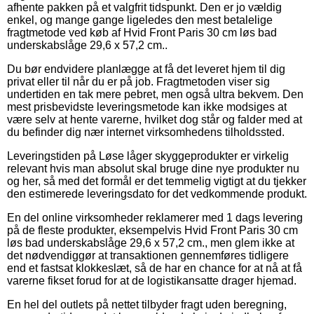
afhente pakken på et valgfrit tidspunkt. Den er jo vældig
enkel, og mange gange ligeledes den mest betalelige
fragtmetode ved køb af Hvid Front Paris 30 cm løs bad
underskabslåge 29,6 x 57,2 cm..
Du bør endvidere planlægge at få det leveret hjem til dig
privat eller til når du er på job. Fragtmetoden viser sig
undertiden en tak mere pebret, men også ultra bekvem. Den
mest prisbevidste leveringsmetode kan ikke modsiges at
være selv at hente varerne, hvilket dog står og falder med at
du befinder dig nær internet virksomhedens tilholdssted.
Leveringstiden på Løse låger skyggeprodukter er virkelig
relevant hvis man absolut skal bruge dine nye produkter nu
og her, så med det formål er det temmelig vigtigt at du tjekker
den estimerede leveringsdato for det vedkommende produkt.
En del online virksomheder reklamerer med 1 dags levering
på de fleste produkter, eksempelvis Hvid Front Paris 30 cm
løs bad underskabslåge 29,6 x 57,2 cm., men glem ikke at
det nødvendiggør at transaktionen gennemføres tidligere
end et fastsat klokkeslæt, så de har en chance for at nå at få
varerne fikset forud for at de logistikansatte drager hjemad.
En hel del outlets på nettet tilbyder fragt uden beregning,