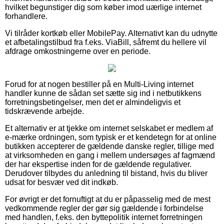
hvilket begunstiger dig som køber imod uærlige internet
forhandlere.
Vi tilråder kortkøb eller MobilePay. Alternativt kan du udnytte
et afbetalingstilbud fra f.eks. ViaBill, såfremt du hellere vil
afdrage omkostningerne over en periode.
Forud for at nogen bestiller på en Multi-Living internet
handler kunne de sådan set sætte sig ind i netbutikkens
forretningsbetingelser, men det er almindeligvis et
tidskrævende arbejde.
Et alternativ er at tjekke om internet selskabet er medlem af
e-mærke ordningen, som typisk er et kendetegn for at online
butikken accepterer de gældende danske regler, tillige med
at virksomheden en gang i mellem undersøges af fagmænd
der har ekspertise inden for de gældende regulativer.
Derudover tilbydes du anledning til bistand, hvis du bliver
udsat for besvær ved dit indkøb.
For øvrigt er det fornuftigt at du er påpasselig med de mest
vedkommende regler der gør sig gældende i forbindelse
med handlen, f.eks. den byttepolitik internet forretningen