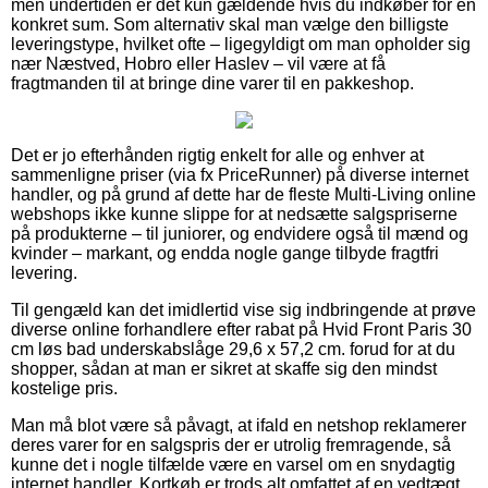
men undertiden er det kun gældende hvis du indkøber for en
konkret sum. Som alternativ skal man vælge den billigste
leveringstype, hvilket ofte – ligegyldigt om man opholder sig
nær Næstved, Hobro eller Haslev – vil være at få
fragtmanden til at bringe dine varer til en pakkeshop.
Det er jo efterhånden rigtig enkelt for alle og enhver at
sammenligne priser (via fx PriceRunner) på diverse internet
handler, og på grund af dette har de fleste Multi-Living online
webshops ikke kunne slippe for at nedsætte salgspriserne
på produkterne – til juniorer, og endvidere også til mænd og
kvinder – markant, og endda nogle gange tilbyde fragtfri
levering.
Til gengæld kan det imidlertid vise sig indbringende at prøve
diverse online forhandlere efter rabat på Hvid Front Paris 30
cm løs bad underskabslåge 29,6 x 57,2 cm. forud for at du
shopper, sådan at man er sikret at skaffe sig den mindst
kostelige pris.
Man må blot være så påvagt, at ifald en netshop reklamerer
deres varer for en salgspris der er utrolig fremragende, så
kunne det i nogle tilfælde være en varsel om en snydagtig
internet handler. Kortkøb er trods alt omfattet af en vedtægt,