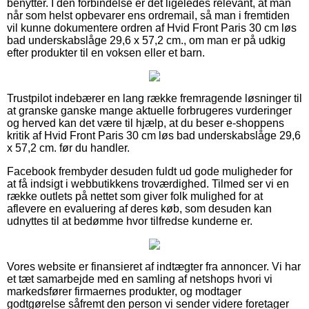
benytter. I den forbindelse er det ligeledes relevant, at man
når som helst opbevarer ens ordremail, så man i fremtiden
vil kunne dokumentere ordren af Hvid Front Paris 30 cm løs
bad underskabslåge 29,6 x 57,2 cm., om man er på udkig
efter produkter til en voksen eller et barn.
Trustpilot indebærer en lang række fremragende løsninger til
at granske ganske mange aktuelle forbrugeres vurderinger
og herved kan det være til hjælp, at du beser e-shoppens
kritik af Hvid Front Paris 30 cm løs bad underskabslåge 29,6
x 57,2 cm. før du handler.
Facebook frembyder desuden fuldt ud gode muligheder for
at få indsigt i webbutikkens troværdighed. Tilmed ser vi en
række outlets på nettet som giver folk mulighed for at
aflevere en evaluering af deres køb, som desuden kan
udnyttes til at bedømme hvor tilfredse kunderne er.
Vores website er finansieret af indtægter fra annoncer. Vi har
et tæt samarbejde med en samling af netshops hvori vi
markedsfører firmaernes produkter, og modtager
godtgørelse såfremt den person vi sender videre foretager