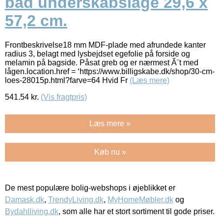
bad underskabslåge 29,6 x
57,2 cm.
Frontbeskrivelse18 mm MDF-plade med afrundede kanter
radius 3, belagt med lysbejdset egefolie på forside og
melamin på bagside. Påsat greb og er nærmest Ã¨t med
lågen.location.href = ‘https://www.billigskabe.dk/shop/30-cm-
loes-28015p.html?farve=64 Hvid Fr
(Læs mere)
541.54
kr.
(Vis fragtpris)
Læs mere »
Køb nu »
De mest populære bolig-webshops i øjeblikket er
Damask.dk
,
TrendyLiving.dk
,
MyHomeMøbler.dk
og
Bydahlliving.dk
, som alle har et stort sortiment til gode priser.