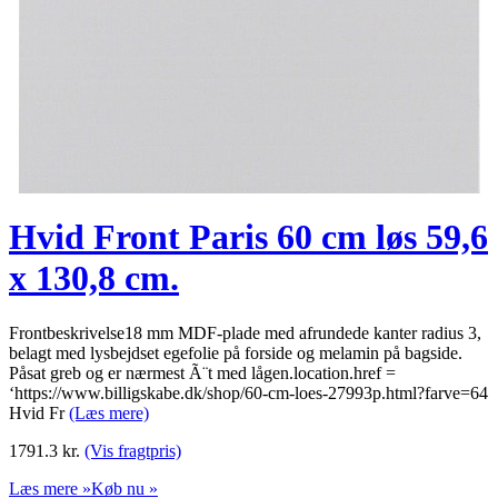
Hvid Front Paris 60 cm løs 59,6
x 130,8 cm.
Frontbeskrivelse18 mm MDF-plade med afrundede kanter radius 3,
belagt med lysbejdset egefolie på forside og melamin på bagside.
Påsat greb og er nærmest Ã¨t med lågen.location.href =
‘https://www.billigskabe.dk/shop/60-cm-loes-27993p.html?farve=64
Hvid Fr
(Læs mere)
1791.3
kr.
(Vis fragtpris)
Læs mere »
Køb nu »