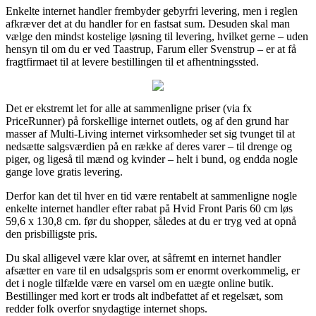
Enkelte internet handler frembyder gebyrfri levering, men i reglen
afkræver det at du handler for en fastsat sum. Desuden skal man
vælge den mindst kostelige løsning til levering, hvilket gerne – uden
hensyn til om du er ved Taastrup, Farum eller Svenstrup – er at få
fragtfirmaet til at levere bestillingen til et afhentningssted.
Det er ekstremt let for alle at sammenligne priser (via fx
PriceRunner) på forskellige internet outlets, og af den grund har
masser af Multi-Living internet virksomheder set sig tvunget til at
nedsætte salgsværdien på en række af deres varer – til drenge og
piger, og ligeså til mænd og kvinder – helt i bund, og endda nogle
gange love gratis levering.
Derfor kan det til hver en tid være rentabelt at sammenligne nogle
enkelte internet handler efter rabat på Hvid Front Paris 60 cm løs
59,6 x 130,8 cm. før du shopper, således at du er tryg ved at opnå
den prisbilligste pris.
Du skal alligevel være klar over, at såfremt en internet handler
afsætter en vare til en udsalgspris som er enormt overkommelig, er
det i nogle tilfælde være en varsel om en uægte online butik.
Bestillinger med kort er trods alt indbefattet af et regelsæt, som
redder folk overfor snydagtige internet shops.