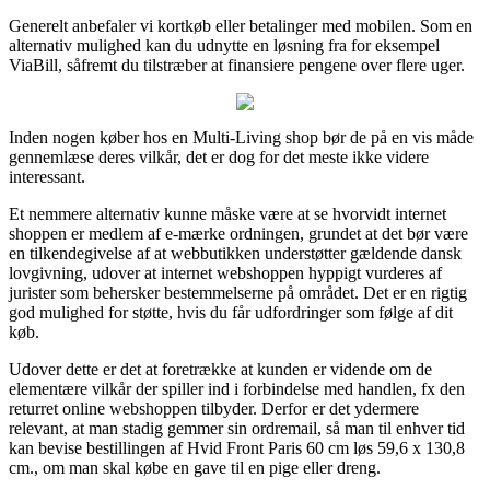
Generelt anbefaler vi kortkøb eller betalinger med mobilen. Som en
alternativ mulighed kan du udnytte en løsning fra for eksempel
ViaBill, såfremt du tilstræber at finansiere pengene over flere uger.
Inden nogen køber hos en Multi-Living shop bør de på en vis måde
gennemlæse deres vilkår, det er dog for det meste ikke videre
interessant.
Et nemmere alternativ kunne måske være at se hvorvidt internet
shoppen er medlem af e-mærke ordningen, grundet at det bør være
en tilkendegivelse af at webbutikken understøtter gældende dansk
lovgivning, udover at internet webshoppen hyppigt vurderes af
jurister som behersker bestemmelserne på området. Det er en rigtig
god mulighed for støtte, hvis du får udfordringer som følge af dit
køb.
Udover dette er det at foretrække at kunden er vidende om de
elementære vilkår der spiller ind i forbindelse med handlen, fx den
returret online webshoppen tilbyder. Derfor er det ydermere
relevant, at man stadig gemmer sin ordremail, så man til enhver tid
kan bevise bestillingen af Hvid Front Paris 60 cm løs 59,6 x 130,8
cm., om man skal købe en gave til en pige eller dreng.