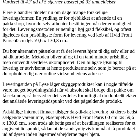
Vurderet til
4.7
ud af 5 stjerner baseret på
33
anmeldelser
Flere e-handler tildeler nu om dage mange forskellige
leveringsformer. En yndling er for øjeblikket at afsende til en
pakkeshop, hvor du selv afhenter bestillingen når der er mulighed
for det. Leveringsmetoden er nemlig i høj grad fleksibel, og oftest
ligeledes den prisbilligste form for levering ved køb af Hvid Front
Paris 60 cm løs 59,6 x 130,8 cm..
Du bør alternativt påtænke at få det leveret hjem til dig selv eller ud
på dit arbejde. Metoden bliver af og til en tand mindre prisbillig,
men omvendt særdeles ukompliceret. Den billigste løsning til
levering er utvivlsomt at hente produkterne selv, som jo beroer på at
du opholder dig nær online virksomhedens adresse.
Leveringstiden på Løse låger skyggeprodukter kan i nogle tilfælde
være meget betydningsfuld når vi absolut skal bruge din pakke om
få sekunder, så herved er det særdeles fornuftigt at du dobbelttjekker
det anslåede leveringstidspunkt ved det pågældende produkt.
Adskillige internet firmaer tilsiger dag-til-dag levering på deres bedst
sælgende varenumre, eksempelvis Hvid Front Paris 60 cm løs 59,6
x 130,8 cm., som trods alt betinges af at bestillingen realiseres før et
angivent tidspunkt, sådan at de sandsynligvis kan nå at få produktet
ud af døren inden lagermedarbejderne tager hjem.