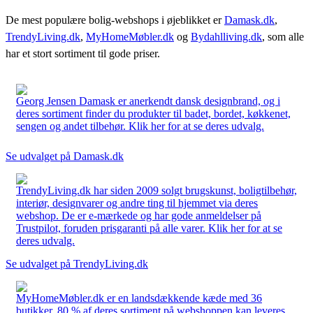
De mest populære bolig-webshops i øjeblikket er
Damask.dk
,
TrendyLiving.dk
,
MyHomeMøbler.dk
og
Bydahlliving.dk
, som alle
har et stort sortiment til gode priser.
Georg Jensen Damask er anerkendt dansk designbrand, og i
deres sortiment finder du produkter til badet, bordet, køkkenet,
sengen og andet tilbehør. Klik her for at se deres udvalg.
Se udvalget på Damask.dk
TrendyLiving.dk har siden 2009 solgt brugskunst, boligtilbehør,
interiør, designvarer og andre ting til hjemmet via deres
webshop. De er e-mærkede og har gode anmeldelser på
Trustpilot, foruden prisgaranti på alle varer. Klik her for at se
deres udvalg.
Se udvalget på TrendyLiving.dk
MyHomeMøbler.dk er en landsdækkende kæde med 36
butikker. 80 % af deres sortiment på webshoppen kan leveres