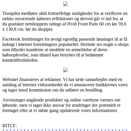
Trustpilot medfører altid fortræffelige muligheder for at verificere en
række nuværende køberes reflektioner og derved går vi ind for, at
du gransker netshoppens ratings af Hvid Front Paris 60 cm løs 59,6
x 130,8 cm. før du shopper.
Facebook frembringer for øvrigt egentlig passende løsninger til at få
indsigt i internet forretningens popularitet. Herinde ses nogle e-shops
som tilbyder kunderne at meddele en anmeldelse af deres
købsoplevelse, som tilmed kan benyttes til at bedømme
kundetilfredsheden.
Websitet finansieres af reklamer. Vi har tætte samarbejder med en
samling af internet virksomheder da vi annoncerer butikkernes varer,
og tager imod kommission om du udfører en bestilling.
Anvisninger angående produkter og online varehuse værnes om
løbende, men vi tager ikke ansvar for ændringer der potentielt er
foretaget efter at vi sidste gang opdaterede vores informationer.
BITLY:
1
1
1
1
1
1
1
1
1
1
1
1
1
1
1
1
1
1
1
1
1
1
1
1
1
1
1
1
1
1
1
1
1
1
1
1