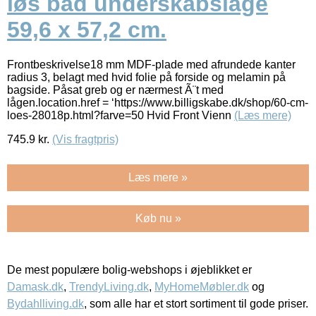
løs bad underskabslåge
59,6 x 57,2 cm.
Frontbeskrivelse18 mm MDF-plade med afrundede kanter
radius 3, belagt med hvid folie på forside og melamin på
bagside. Påsat greb og er nærmest Ã¨t med
lågen.location.href = ‘https://www.billigskabe.dk/shop/60-cm-
loes-28018p.html?farve=50 Hvid Front Vienn
(Læs mere)
745.9
kr.
(Vis fragtpris)
Læs mere »
Køb nu »
De mest populære bolig-webshops i øjeblikket er
Damask.dk
,
TrendyLiving.dk
,
MyHomeMøbler.dk
og
Bydahlliving.dk
, som alle har et stort sortiment til gode priser.