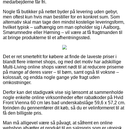
medarbejderne får fri.
Nogle få butikker på nettet byder på levering uden gebyr,
men oftest kun hvis man bestiller for en konkret sum. Som
alternativ skal man tage den mindst kostelige leveringsform,
hvilket typisk – uafhængig om man opholder sig i Aalborg,
Smørumnedre eller Hørning – vil være at få fragtmanden til
at bringe produkterne til et afhentningssted.
Det er ret smertefrit for købere at finde de laveste priser i
blandt flere internet shops, og med det motiv har adskillige
Multi-Living online shops været nødt til at reducere priserne
på mange af deres varer – til børn, samt også til voksne –
kolossalt, og endda nogle gange yde fragt uden
omkostninger.
Derfor kan det stadigvæk vise sig lønsomt at sammenholde
nogle enkelte online virksomheder efter rabatkoder på Hvid
Front Vienna 60 cm løs bad underskabslåge 59,6 x 57,2 cm.
forinden du gennemfører dit køb, så du er velinformeret til at
få den billigste pris.
Man må alligevel være så påvagt, at såfremt en online
webshop afsætter et produkt til en salgspris som er utopisk