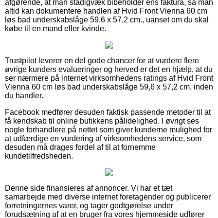
afgørende, at man stadigvæk bibeholder ens faktura, så man
altid kan dokumentere handlen af Hvid Front Vienna 60 cm
løs bad underskabslåge 59,6 x 57,2 cm., uanset om du skal
købe til en mand eller kvinde.
Trustpilot leverer en del gode chancer for at vurdere flere
øvrige kunders evalueringer og herved er det en hjælp, at du
ser nærmere på internet virksomhedens ratings af Hvid Front
Vienna 60 cm løs bad underskabslåge 59,6 x 57,2 cm. inden
du handler.
Facebook medfører desuden faktisk passende metoder til at
få kendskab til online butikkens pålidelighed. I øvrigt ses
nogle forhandlere på nettet som giver kunderne mulighed for
at udfærdige en vurdering af virksomhedens service, som
desuden må drages fordel af til at fornemme
kundetilfredsheden.
Denne side finansieres af annoncer. Vi har et tæt
samarbejde med diverse internet foretagender og publicerer
forretningernes varer, og tager godtgørelse under
forudsætning af at en bruger fra vores hjemmeside udfører