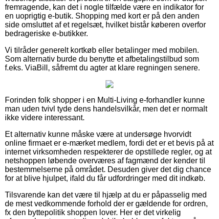
fremragende, kan det i nogle tilfælde være en indikator for
en uoprigtig e-butik. Shopping med kort er på den anden
side omsluttet af et regelsæt, hvilket bistår køberen overfor
bedrageriske e-butikker.
Vi tilråder generelt kortkøb eller betalinger med mobilen.
Som alternativ burde du benytte et afbetalingstilbud som
f.eks. ViaBill, såfremt du agter at klare regningen senere.
Forinden folk shopper i en Multi-Living e-forhandler kunne
man uden tvivl tyde dens handelsvilkår, men det er normalt
ikke videre interessant.
Et alternativ kunne måske være at undersøge hvorvidt
online firmaet er e-mærket medlem, fordi det er et bevis på at
internet virksomheden respekterer de opstillede regler, og at
netshoppen løbende overværes af fagmænd der kender til
bestemmelserne på området. Desuden giver det dig chance
for at blive hjulpet, ifald du får udfordringer med dit indkøb.
Tilsvarende kan det være til hjælp at du er påpasselig med
de mest vedkommende forhold der er gældende for ordren,
fx den byttepolitik shoppen lover. Her er det virkelig