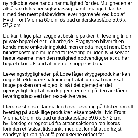
nyindkøbte vare når du har mulighed for det. Muligheden er
altså særdeles hensigtsmæssig, samt i mange tilfælde
tilmed den mest prisbevidste leveringsmanér ved køb af
Hvid Front Vienna 60 cm løs bad underskabslåge 59,6 x
57,2 cm..
Du kan tillige planlægge at bestille pakken til levering til din
private bopæl eller til dit arbejde. Fragttypen bliver tit en
kende mere omkostningsfuld, men endda meget nem. Den
mindst kostelige mulighed for levering er uden tvivl selv at
hente varerne, men den mulighed nødvendiggør at du har
bopæl i kort afstand af internet shoppens bopæl.
Leveringsdygtigheden på Løse låger skyggeprodukter kan i
nogle tilfælde være ualmindeligt vital forudsat man skal
bruge pakken om et øjeblik, så i det øjemed er det
øjensynligt klogt at man kigger nærmere på den anslåede
leveringsdato ved den respektive vare.
Flere netshops i Danmark udlover levering på blot en enkelt
hverdag på adskillige produkter, eksempelvis Hvid Front
Vienna 60 cm løs bad underskabslåge 59,6 x 57,2 cm.,
hvilket dog er regnet ud fra at transaktionen realiseres
forinden et fastsat tidspunkt, med det formål at de højst
sandsynligt kan nå at få produkterne ordnet før