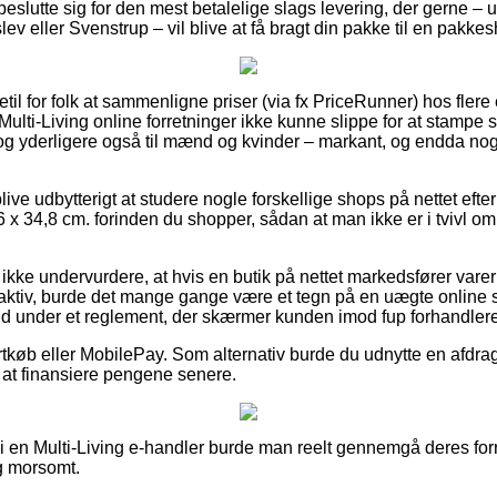
 beslutte sig for den mest betalelige slags levering, der gerne 
ev eller Svenstrup – vil blive at få bragt din pakke til en pakke
getil for folk at sammenligne priser (via fx PriceRunner) hos fler
Multi-Living online forretninger ikke kunne slippe for at stamp
, og yderligere også til mænd og kvinder – markant, og endda nog
e udbytterigt at studere nogle forskellige shops på nettet efter
6 x 34,8 cm. forinden du shopper, sådan at man ikke er i tvivl om 
kke undervurdere, at hvis en butik på nettet markedsfører varer
ttraktiv, burde det mange gange være et tegn på en uægte online 
ind under et reglement, der skærmer kunden imod fup forhandlere
ortkøb eller MobilePay. Som alternativ burde du udnytte en afdrag
r at finansiere pengene senere.
 i en Multi-Living e-handler burde man reelt gennemgå deres forr
g morsomt.