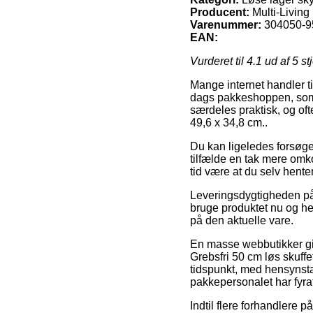
Producent:
Multi-Living
Varenummer:
304050-9
EAN:
Vurderet til
4.1
ud af 5 st
Mange internet handler ti
dags pakkeshoppen, som g
særdeles praktisk, og oft
49,6 x 34,8 cm..
Du kan ligeledes forsøge 
tilfælde en tak mere omko
tid være at du selv hente
Leveringsdygtigheden på 
bruge produktet nu og her
på den aktuelle vare.
En masse webbutikker giv
Grebsfri 50 cm løs skuffe
tidspunkt, med hensynstag
pakkepersonalet har fyra
Indtil flere forhandlere på