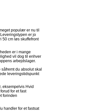
 meget populær er nu til
 Leveringstypen er jo
i 50 cm løs skuffefront
ligheden er i mange
ighed vil dog til enhver
hoppens arbejdslager.
 såfremt du absolut skal
erede leveringstidspunkt
r, eksempelvis Hvid
orud for et fast
et forinden
du handler for et fastsat