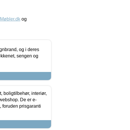
øbler.dk
og
nbrand, og i deres
køkkenet, sengen og
boligtilbehør, interiør,
 webshop. De er e-
 foruden prisgaranti