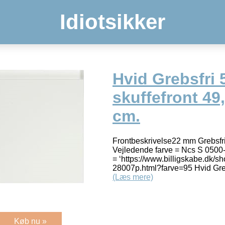
Idiotsikker
Hvid Grebsfri 
skuffefront 49,
cm.
Frontbeskrivelse22 mm Grebsfri 
Vejledende farve = Ncs S 0500-
= ‘https://www.billigskabe.dk/s
28007p.html?farve=95 Hvid Grebs
(Læs mere)
Køb nu »