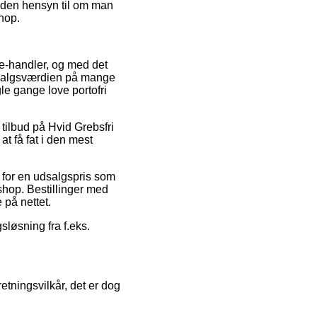
– uden hensyn til om man
shop.
e e-handler, og med det
e salgsværdien på mange
le gange love portofri
 tilbud på Hvid Grebsfri
at få fat i den mest
 for en udsalgspris som
shop. Bestillinger med
 på nettet.
sløsning fra f.eks.
etningsvilkår, det er dog