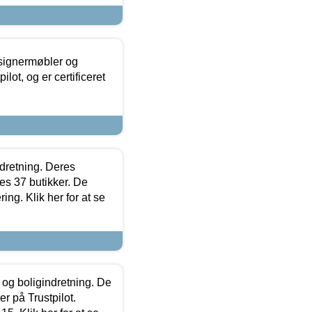
esignermøbler og
lot, og er certificeret
ndretning. Deres
s 37 butikker. De
ing. Klik her for at se
 og boligindretning. De
r på Trustpilot.