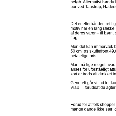
beløb. Alternativt bør du
bor ved Taastrup, Hadersl
Det er efterhånden ret li
motiv har en lang række 
af deres varer – til børn
fragt.
Men det kan immervæk bliv
50 cm løs skuffefront 49,
betalelige pris.
Man må lige meget hvad i
anses for uforståeligt a
kort er trods alt dækket 
Generelt går vi ind for k
ViaBill, forudsat du agte
Forud for at folk shopper
mange gange ikke særli