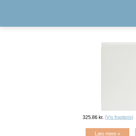
325.86
kr.
(Vis fragtpris)
Læs mere »