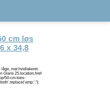
50 cm løs
6 x 34,8
låge, mat hvidlakeret.
n Glans 25.location.href
hop/50-cm-loes-
fri’.replace(‘amp;’,”);