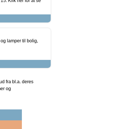
5. Klik her for at se
g lamper til bolig,
 fra bl.a. deres
mer og