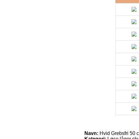
Navn:
Hvid Grebsfri 50 c
Kategori:
Løse låger sk