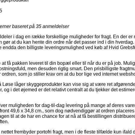
5
jerner baseret på
35
anmeldelser
ldeler i dag en række forskellige muligheder for fragt. En der er
ør at du kan hente din ordre når det passer ind i din hverdag.
e endda den billigste leveringsmulighed ved køb af Hvid Grebsfr
at få pakken leveret til din bopæl eller til når du er på job. Mu
stningsfuld, men desuden rigtig smart. Den prisbilligste fragtmul
r ordren, som jo stiller krav om at du bor lige ved internet webs
Løse låger skyggeprodukter kan vise sig at være ret afgørende
, og i det øjemed er det relativt centralt at du tjekker det estim
er muligheden for dag-til-dag levering på mange af deres vare
front 49,6 x 34,8 cm., som dog nødvendiggør at ordren placeres f
en til at de har en chance for at nå at få bestillingen distribuer
ften.
 nettet frembyder portofri fragt, men i de fleste tilfælde kun ifald 