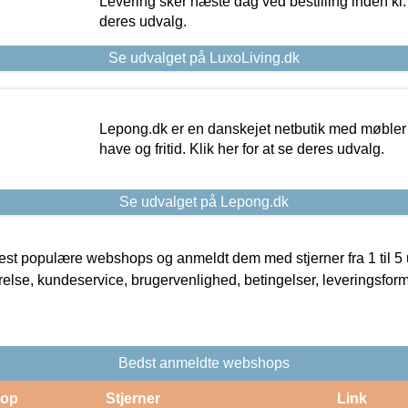
Levering sker næste dag ved bestilling inden kl. 1
deres udvalg.
Se udvalget på LuxoLiving.dk
Lepong.dk er en danskejet netbutik med møbler o
have og fritid. Klik her for at se deres udvalg.
Se udvalget på Lepong.dk
t populære webshops og anmeldt dem med stjerner fra 1 til 5 ud
rrelse, kundeservice, brugervenlighed, betingelser, leveringsfor
Bedst anmeldte webshops
op
Stjerner
Link