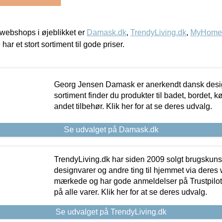
webshops i øjeblikket er
Damask.dk
,
TrendyLiving.dk
,
MyHomeM
 har et stort sortiment til gode priser.
Georg Jensen Damask er anerkendt dansk desig
sortiment finder du produkter til badet, bordet, 
andet tilbehør. Klik her for at se deres udvalg.
Se udvalget på Damask.dk
TrendyLiving.dk har siden 2009 solgt brugskunst, 
designvarer og andre ting til hjemmet via deres
mærkede og har gode anmeldelser på Trustpilot,
på alle varer. Klik her for at se deres udvalg.
Se udvalget på TrendyLiving.dk