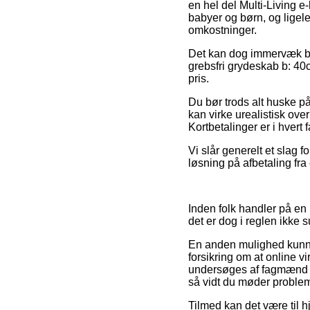
en hel del Multi-Living e
babyer og børn, og ligel
omkostninger.
Det kan dog immervæk bliv
grebsfri grydeskab b: 40c
pris.
Du bør trods alt huske på
kan virke urealistisk ove
Kortbetalinger er i hver
Vi slår generelt et slag 
løsning på afbetaling fra
Inden folk handler på en
det er dog i reglen ikke
En anden mulighed kunne 
forsikring om at online 
undersøges af fagmænd de
så vidt du møder probleme
Tilmed kan det være til h