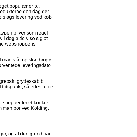
eget populær er p.t.
e produkterne den dag der
e slags levering ved køb
gttypen bliver som regel
l dog altid vise sig at
nline webshoppens
 man står og skal bruge
forventede leveringsdato
rebsfri grydeskab b:
 tidspunkt, således at de
u shopper for et konkret
om man bor ved Kolding,
ger, og af den grund har