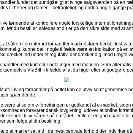
-handler fundet det uundgåeligt at tvinge salgsværdien på en rækk
edes til herrer og damer – betragteligt, og endda nogle gange pr
e lønnende at kontrollere nogle forskellige internet forretninge
m. før du bestiller, således at du er på den sikre side med at an
, at såfremt en internet forhandler markedsfører bedst i test var
rkommelig, kunne det i nogle tilfælde være en indikation på en sv
t fald dækket ind under et regulativ, der dækker dig imod uægte 
for handler med kort eller betalinger med mobilen. Som alternati
 eksempelvis ViaBill, i tilfælde af at du higer efter at godtgøre 
 Multi-Living forhandler på nettet kan de utvivlsomt gennemse n
 super spændende.
være at se om e-forretningen er godkendt af e-mærket, siden d
virksomheden forsvarer dansk lovgivning, udover at online forret
r kender til vilkårene på området. Dette er en god chance for
r som følge af din bestilling.
jælp at man er sat ind i de mest centrale forhold der indvirker p