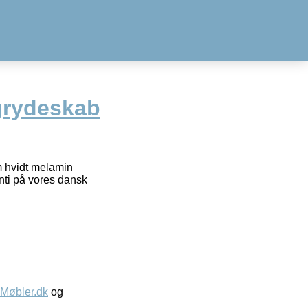
 grydeskab
m hvidt melamin
anti på vores dansk
øbler.dk
og