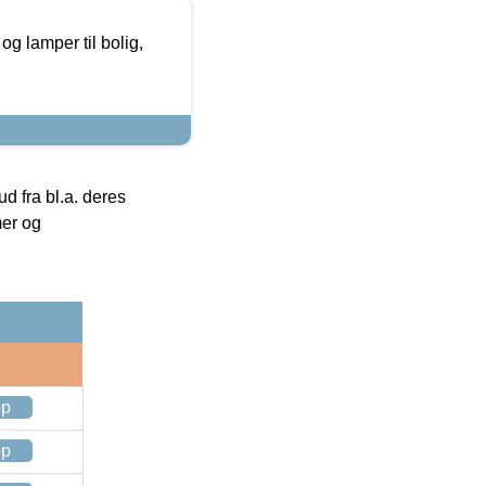
g lamper til bolig,
 fra bl.a. deres
mer og
op
op