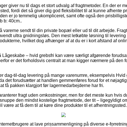
ger giver nu til dags et stort udvalg af fragtmetoder. En der er m
ssted, fordi det så giver dig god fleksibilitet til at kunne afhent
den er jo temmelig ukompliceret, samt ofte også den prisbilligst
b b: 40cm..
 varerne sendt til din private bopæl eller ud til dit arbejde. Fra
ndt ultra gnidningsløs. Den mest letkøbte løsning til levering vi
rodukterne, hvilket dog afhænger af at du er i kort afstand af o
Lågeskabe – hvid grebsfri kan være særligt afgørende forudsat
derfor er det forholdsvis centralt at man kigger nærmere på den 
r dag-til-dag levering på mange varenumre, eksempelvis Hvid g
a det forudsætter at handlen gemmenføres forud for et nøjagtigt
 at få pakken klargjort før lagermedarbejderne har fri.
aranterer fragt uden omkostninger, men for det meste kun hvis d
 snuppe den mindst kostelige fragtmetode, der tit – ligegyldigt 
l være at få dem til at køre dine produkter til et afhentningssted.
 internetbrugere at lave prissammenligning på diverse e-forretnin