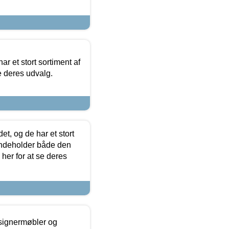
ar et stort sortiment af
e deres udvalg.
t, og de har et stort
 indeholder både den
 her for at se deres
esignermøbler og