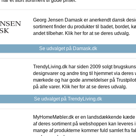
 har et stort sortiment til gode priser.
Georg Jensen Damask er anerkendt dansk desig
sortiment finder du produkter til badet, bordet, 
andet tilbehør. Klik her for at se deres udvalg.
Se udvalget på Damask.dk
TrendyLiving.dk har siden 2009 solgt brugskunst, 
designvarer og andre ting til hjemmet via deres
mærkede og har gode anmeldelser på Trustpilot,
på alle varer. Klik her for at se deres udvalg.
Se udvalget på TrendyLiving.dk
MyHomeMøbler.dk er en landsdækkende kæde m
af deres sortiment på webshoppen kan leveres i
mange af produkterne kommer fuld samlet fra fabr