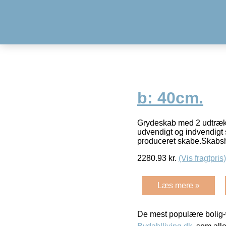
b: 40cm.
Grydeskab med 2 udtræks
udvendigt og indvendigt s
produceret skabe.Skabs
2280.93
kr.
(Vis fragtpris)
Læs mere »
De mest populære bolig-