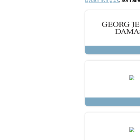
Bydahlliving.dk
, som alle