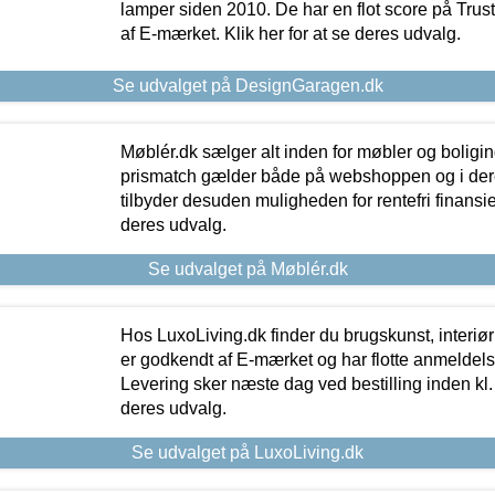
lamper siden 2010. De har en flot score på Trustpi
af E-mærket. Klik her for at se deres udvalg.
Se udvalget på DesignGaragen.dk
Møblér.dk sælger alt inden for møbler og boligi
prismatch gælder både på webshoppen og i dere
tilbyder desuden muligheden for rentefri finansier
deres udvalg.
Se udvalget på Møblér.dk
Hos LuxoLiving.dk finder du brugskunst, interiør
er godkendt af E-mærket og har flotte anmeldelse
Levering sker næste dag ved bestilling inden kl. 1
deres udvalg.
Se udvalget på LuxoLiving.dk