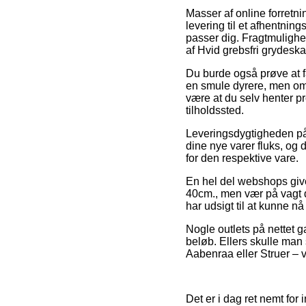
Masser af online forretnin
levering til et afhentning
passer dig. Fragtmulighe
af Hvid grebsfri grydeska
Du burde også prøve at få
en smule dyrere, men omve
være at du selv henter p
tilholdssted.
Leveringsdygtigheden på 
dine nye varer fluks, og 
for den respektive vare.
En hel del webshops give
40cm., men vær på vagt d
har udsigt til at kunne nå
Nogle outlets på nettet g
beløb. Ellers skulle man
Aabenraa eller Struer – vi
Det er i dag ret nemt for