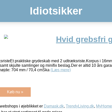
Idiotsikker
Hvid grebsfri
risteEt praktiske grydeskab med 2 udtræksriste.Korpus i 16m
amt skjulte samlinger og minifix beslag.Der er altid 10 års gar
højde: 704 mm / 70,4 cmSka
(Læs mere)
Køb nu »
webshops i øjeblikket er
Damask.dk
,
TrendyLiving.dk
,
MyHomeM