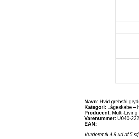
Navn:
Hvid grebsfri gry
Kategori:
Lågeskabe – hv
Producent:
Multi-Living
Varenummer:
U040-222
EAN:
Vurderet til
4.9
ud af 5 st