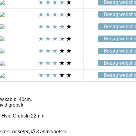
Besøg websh
Besøg websh
Besøg websh
Besøg websh
Besøg websh
Besøg websh
Besøg websh
deskab b: 40cm.
id grebsfri
 Hvid Grebsfri 22mm
jerner baseret på
3
anmeldelser