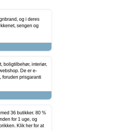
nbrand, og i deres
køkkenet, sengen og
boligtilbehør, interiør,
 webshop. De er e-
 foruden prisgaranti
ed 36 butikker. 80 %
nden for 1 uge, og
ikken. Klik her for at