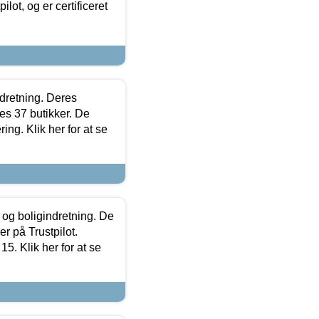
lot, og er certificeret
ndretning. Deres
s 37 butikker. De
ing. Klik her for at se
 og boligindretning. De
r på Trustpilot.
5. Klik her for at se