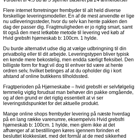
Flere internet forretninger frembyder til alt held diverse
forskellige leveringsmodeller. En af de mest anvendte er lige
nu udleveringssteder, hvor du selv kan hente pakken den
dag der passer dig. Fragtmuligheden er jo rigtig smart, samt
tit også den mest letkøbte metode til levering ved køb af
Hvid grebsfri hjørneskab b: 100cm. 1 hylde.
Du burde alternativt udse dig at vælge udbringning til din
privatbolig eller til dit arbejde. Leveringstypen bliver typisk
en kende mere bekostelig, men endda særligt fleksibel. Den
billigste form for fragt vil dog til enhver tid være at hente
ordren selv, hvilket betinges af at du opholder dig i kort
afstand af online butikkens tilholdssted.
Fragtperioden på Hjørneskabe – hvid grebsfri er selvfølgelig
temmelig vigtig forudsat man behøver din pakke omgående,
og af den grund er det rigtig essentielt at vi ser
leveringstidspunktet for det aktuelle produkt.
Mange online shops frembyder levering på næste hverdag
på en lang række varenumre, eksempelvis Hvid grebsfri
hjørneskab b: 100cm. 1 hylde, men glem ikke at det
afhænger af at bestillingen køres igennem forinden et
besluttet klokkeslæt, med det formål at de med sikkerhed