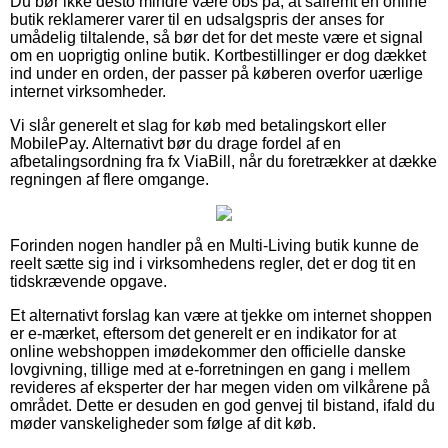
Du bør ikke desto mindre være obs på, at såfremt en online
butik reklamerer varer til en udsalgspris der anses for
umådelig tiltalende, så bør det for det meste være et signal
om en uoprigtig online butik. Kortbestillinger er dog dækket
ind under en orden, der passer på køberen overfor uærlige
internet virksomheder.
Vi slår generelt et slag for køb med betalingskort eller
MobilePay. Alternativt bør du drage fordel af en
afbetalingsordning fra fx ViaBill, når du foretrækker at dække
regningen af flere omgange.
Forinden nogen handler på en Multi-Living butik kunne de
reelt sætte sig ind i virksomhedens regler, det er dog tit en
tidskrævende opgave.
Et alternativt forslag kan være at tjekke om internet shoppen
er e-mærket, eftersom det generelt er en indikator for at
online webshoppen imødekommer den officielle danske
lovgivning, tillige med at e-forretningen en gang i mellem
revideres af eksperter der har megen viden om vilkårene på
området. Dette er desuden en god genvej til bistand, ifald du
møder vanskeligheder som følge af dit køb.