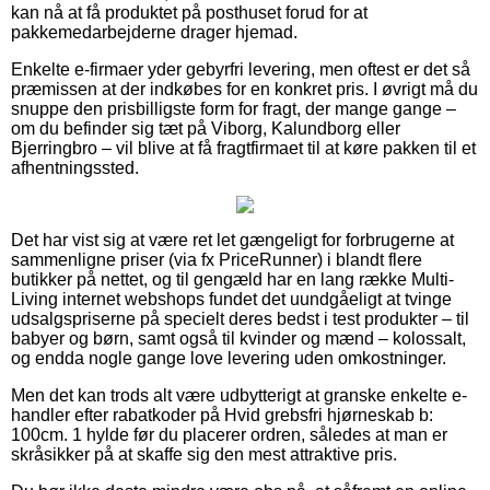
kan nå at få produktet på posthuset forud for at
pakkemedarbejderne drager hjemad.
Enkelte e-firmaer yder gebyrfri levering, men oftest er det så
præmissen at der indkøbes for en konkret pris. I øvrigt må du
snuppe den prisbilligste form for fragt, der mange gange –
om du befinder sig tæt på Viborg, Kalundborg eller
Bjerringbro – vil blive at få fragtfirmaet til at køre pakken til et
afhentningssted.
Det har vist sig at være ret let gængeligt for forbrugerne at
sammenligne priser (via fx PriceRunner) i blandt flere
butikker på nettet, og til gengæld har en lang række Multi-
Living internet webshops fundet det uundgåeligt at tvinge
udsalgspriserne på specielt deres bedst i test produkter – til
babyer og børn, samt også til kvinder og mænd – kolossalt,
og endda nogle gange love levering uden omkostninger.
Men det kan trods alt være udbytterigt at granske enkelte e-
handler efter rabatkoder på Hvid grebsfri hjørneskab b:
100cm. 1 hylde før du placerer ordren, således at man er
skråsikker på at skaffe sig den mest attraktive pris.