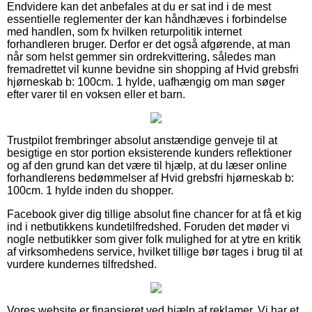
Endvidere kan det anbefales at du er sat ind i de mest
essentielle reglementer der kan håndhæves i forbindelse
med handlen, som fx hvilken returpolitik internet
forhandleren bruger. Derfor er det også afgørende, at man
når som helst gemmer sin ordrekvittering, således man
fremadrettet vil kunne bevidne sin shopping af Hvid grebsfri
hjørneskab b: 100cm. 1 hylde, uafhængig om man søger
efter varer til en voksen eller et barn.
Trustpilot frembringer absolut anstændige genveje til at
besigtige en stor portion eksisterende kunders reflektioner
og af den grund kan det være til hjælp, at du læser online
forhandlerens bedømmelser af Hvid grebsfri hjørneskab b:
100cm. 1 hylde inden du shopper.
Facebook giver dig tillige absolut fine chancer for at få et kig
ind i netbutikkens kundetilfredshed. Foruden det møder vi
nogle netbutikker som giver folk mulighed for at ytre en kritik
af virksomhedens service, hvilket tillige bør tages i brug til at
vurdere kundernes tilfredshed.
Vores website er finansieret ved hjælp af reklamer. Vi har et