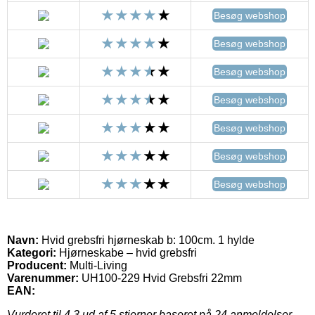
Besøg webshop
Besøg webshop
Besøg webshop
Besøg webshop
Besøg webshop
Besøg webshop
Besøg webshop
Navn:
Hvid grebsfri hjørneskab b: 100cm. 1 hylde
Kategori:
Hjørneskabe – hvid grebsfri
Producent:
Multi-Living
Varenummer:
UH100-229 Hvid Grebsfri 22mm
EAN:
Vurderet til
4.3
ud af 5 stjerner baseret på
24
anmeldelser