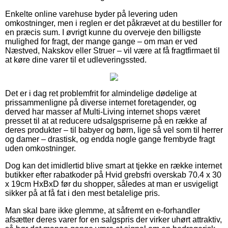
Enkelte online varehuse byder på levering uden
omkostninger, men i reglen er det påkrævet at du bestiller for
en præcis sum. I øvrigt kunne du overveje den billigste
mulighed for fragt, der mange gange – om man er ved
Næstved, Nakskov eller Struer – vil være at få fragtfirmaet til
at køre dine varer til et udleveringssted.
Det er i dag ret problemfrit for almindelige dødelige at
prissammenligne på diverse internet foretagender, og
derved har masser af Multi-Living internet shops været
presset til at at reducere udsalgspriserne på en række af
deres produkter – til babyer og børn, lige så vel som til herrer
og damer – drastisk, og endda nogle gange frembyde fragt
uden omkostninger.
Dog kan det imidlertid blive smart at tjekke en række internet
butikker efter rabatkoder på Hvid grebsfri overskab 70.4 x 30
x 19cm HxBxD før du shopper, således at man er usvigeligt
sikker på at få fat i den mest betalelige pris.
Man skal bare ikke glemme, at såfremt en e-forhandler
afsætter deres varer for en salgspris der virker uhørt attraktiv,