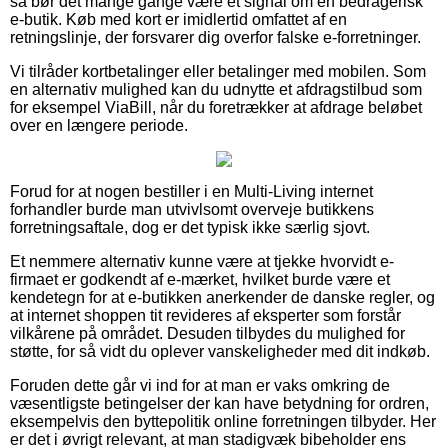
så bør det mange gange være et signal om en bedragerisk
e-butik. Køb med kort er imidlertid omfattet af en
retningslinje, der forsvarer dig overfor falske e-forretninger.
Vi tilråder kortbetalinger eller betalinger med mobilen. Som
en alternativ mulighed kan du udnytte et afdragstilbud som
for eksempel ViaBill, når du foretrækker at afdrage beløbet
over en længere periode.
Forud for at nogen bestiller i en Multi-Living internet
forhandler burde man utvivlsomt overveje butikkens
forretningsaftale, dog er det typisk ikke særlig sjovt.
Et nemmere alternativ kunne være at tjekke hvorvidt e-
firmaet er godkendt af e-mærket, hvilket burde være et
kendetegn for at e-butikken anerkender de danske regler, og
at internet shoppen tit revideres af eksperter som forstår
vilkårene på området. Desuden tilbydes du mulighed for
støtte, for så vidt du oplever vanskeligheder med dit indkøb.
Foruden dette går vi ind for at man er vaks omkring de
væsentligste betingelser der kan have betydning for ordren,
eksempelvis den byttepolitik online forretningen tilbyder. Her
er det i øvrigt relevant, at man stadigvæk bibeholder ens