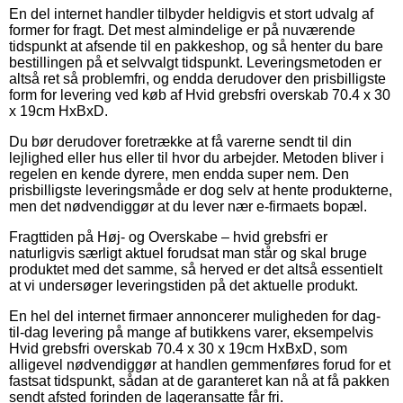
En del internet handler tilbyder heldigvis et stort udvalg af
former for fragt. Det mest almindelige er på nuværende
tidspunkt at afsende til en pakkeshop, og så henter du bare
bestillingen på et selvvalgt tidspunkt. Leveringsmetoden er
altså ret så problemfri, og endda derudover den prisbilligste
form for levering ved køb af Hvid grebsfri overskab 70.4 x 30
x 19cm HxBxD.
Du bør derudover foretrække at få varerne sendt til din
lejlighed eller hus eller til hvor du arbejder. Metoden bliver i
regelen en kende dyrere, men endda super nem. Den
prisbilligste leveringsmåde er dog selv at hente produkterne,
men det nødvendiggør at du lever nær e-firmaets bopæl.
Fragttiden på Høj- og Overskabe – hvid grebsfri er
naturligvis særligt aktuel forudsat man står og skal bruge
produktet med det samme, så herved er det altså essentielt
at vi undersøger leveringstiden på det aktuelle produkt.
En hel del internet firmaer annoncerer muligheden for dag-
til-dag levering på mange af butikkens varer, eksempelvis
Hvid grebsfri overskab 70.4 x 30 x 19cm HxBxD, som
alligevel nødvendiggør at handlen gemmenføres forud for et
fastsat tidspunkt, sådan at de garanteret kan nå at få pakken
sendt afsted forinden de lageransatte får fri.