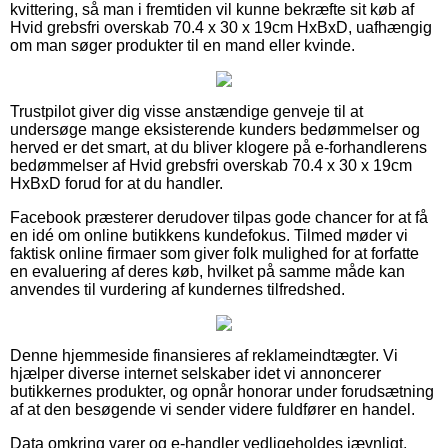
kvittering, så man i fremtiden vil kunne bekræfte sit køb af
Hvid grebsfri overskab 70.4 x 30 x 19cm HxBxD, uafhængig
om man søger produkter til en mand eller kvinde.
Trustpilot giver dig visse anstændige genveje til at
undersøge mange eksisterende kunders bedømmelser og
herved er det smart, at du bliver klogere på e-forhandlerens
bedømmelser af Hvid grebsfri overskab 70.4 x 30 x 19cm
HxBxD forud for at du handler.
Facebook præsterer derudover tilpas gode chancer for at få
en idé om online butikkens kundefokus. Tilmed møder vi
faktisk online firmaer som giver folk mulighed for at forfatte
en evaluering af deres køb, hvilket på samme måde kan
anvendes til vurdering af kundernes tilfredshed.
Denne hjemmeside finansieres af reklameindtægter. Vi
hjælper diverse internet selskaber idet vi annoncerer
butikkernes produkter, og opnår honorar under forudsætning
af at den besøgende vi sender videre fuldfører en handel.
Data omkring varer og e-handler vedligeholdes jævnligt,