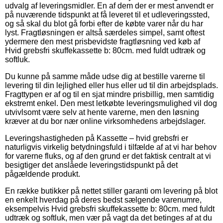
udvalg af leveringsmidler. En af dem der er mest anvendt er
på nuværende tidspunkt at få leveret til et udleveringssted,
og så skal du blot gå forbi efter de købte varer når du har
lyst. Fragtløsningen er altså særdeles simpel, samt oftest
ydermere den mest prisbevidste fragtløsning ved køb af
Hvid grebsfri skuffekassette b: 80cm. med fuldt udtræk og
softluk.
Du kunne på samme måde udse dig at bestille varerne til
levering til din lejlighed eller hus eller ud til din arbejdsplads.
Fragttypen er af og til en sjat mindre prisbillig, men samtidig
ekstremt enkel. Den mest letkøbte leveringsmulighed vil dog
utvivlsomt være selv at hente varerne, men den løsning
kræver at du bor nær online virksomhedens arbejdslager.
Leveringshastigheden på Kassette – hvid grebsfri er
naturligvis virkelig betydningsfuld i tilfælde af at vi har behov
for varerne fluks, og af den grund er det faktisk centralt at vi
besigtiger det anslåede leveringstidspunkt på det
pågældende produkt.
En række butikker på nettet stiller garanti om levering på blot
en enkelt hverdag på deres bedst sælgende varenumre,
eksempelvis Hvid grebsfri skuffekassette b: 80cm. med fuldt
udtræk og softluk, men vær på vagt da det betinges af at du