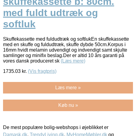
skuffekassette b: 80cm.
med fuldt udtræk og
softluk
Skuffekassette med fuldudtræk og softlukEn skuffekassette
med en skuffe og fuldudtræk, skuffe dybde 50cm.Korpus i
16mm hvidt melamin udvendigt og indvendigt samt skjulte
samlinger og minifix beslag.Der er altid 10 års garanti på
vores dansk produceret sk
(Læs mere)
1735.03
kr.
(Vis fragtpris)
Læs mere »
Køb nu »
De mest populære bolig-webshops i øjeblikket er
Damask.dk
,
TrendyLiving.dk
,
MyHomeMøbler.dk
og