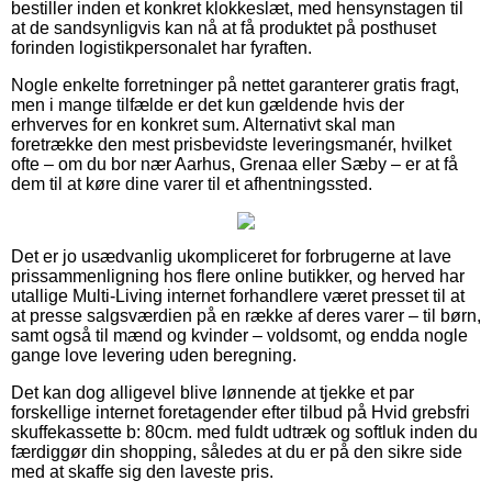
bestiller inden et konkret klokkeslæt, med hensynstagen til
at de sandsynligvis kan nå at få produktet på posthuset
forinden logistikpersonalet har fyraften.
Nogle enkelte forretninger på nettet garanterer gratis fragt,
men i mange tilfælde er det kun gældende hvis der
erhverves for en konkret sum. Alternativt skal man
foretrække den mest prisbevidste leveringsmanér, hvilket
ofte – om du bor nær Aarhus, Grenaa eller Sæby – er at få
dem til at køre dine varer til et afhentningssted.
Det er jo usædvanlig ukompliceret for forbrugerne at lave
prissammenligning hos flere online butikker, og herved har
utallige Multi-Living internet forhandlere været presset til at
at presse salgsværdien på en række af deres varer – til børn,
samt også til mænd og kvinder – voldsomt, og endda nogle
gange love levering uden beregning.
Det kan dog alligevel blive lønnende at tjekke et par
forskellige internet foretagender efter tilbud på Hvid grebsfri
skuffekassette b: 80cm. med fuldt udtræk og softluk inden du
færdiggør din shopping, således at du er på den sikre side
med at skaffe sig den laveste pris.