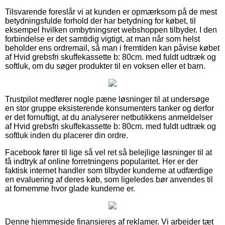
Tilsvarende foreslår vi at kunden er opmærksom på de mest
betydningsfulde forhold der har betydning for købet, til
eksempel hvilken ombytningsret webshoppen tilbyder. I den
forbindelse er det samtidig vigtigt, at man når som helst
beholder ens ordremail, så man i fremtiden kan påvise købet
af Hvid grebsfri skuffekassette b: 80cm. med fuldt udtræk og
softluk, om du søger produkter til en voksen eller et barn.
Trustpilot medfører nogle pæne løsninger til at undersøge
en stor gruppe eksisterende konsumenters tanker og derfor
er det fornuftigt, at du analyserer netbutikkens anmeldelser
af Hvid grebsfri skuffekassette b: 80cm. med fuldt udtræk og
softluk inden du placerer din ordre.
Facebook fører til lige så vel ret så belejlige løsninger til at
få indtryk af online forretningens popularitet. Her er der
faktisk internet handler som tilbyder kunderne at udfærdige
en evaluering af deres køb, som ligeledes bør anvendes til
at fornemme hvor glade kunderne er.
Denne hjemmeside finansieres af reklamer. Vi arbejder tæt