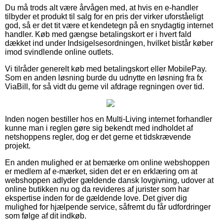
Du må trods alt være årvågen med, at hvis en e-handler
tilbyder et produkt til salg for en pris der virker uforståeligt
god, så er det tit være et kendetegn på en snydagtig internet
handler. Køb med gængse betalingskort er i hvert fald
dækket ind under Indsigelsesordningen, hvilket bistår køber
imod svindlende online outlets.
Vi tilråder generelt køb med betalingskort eller MobilePay.
Som en anden løsning burde du udnytte en løsning fra fx
ViaBill, for så vidt du gerne vil afdrage regningen over tid.
Inden nogen bestiller hos en Multi-Living internet forhandler
kunne man i reglen gøre sig bekendt med indholdet af
netshoppens regler, dog er det gerne et tidskrævende
projekt.
En anden mulighed er at bemærke om online webshoppen
er medlem af e-mærket, siden det er en erklæring om at
webshoppen adlyder gældende dansk lovgivning, udover at
online butikken nu og da revideres af jurister som har
ekspertise inden for de gældende love. Det giver dig
mulighed for hjælpende service, såfremt du får udfordringer
som følge af dit indkøb.