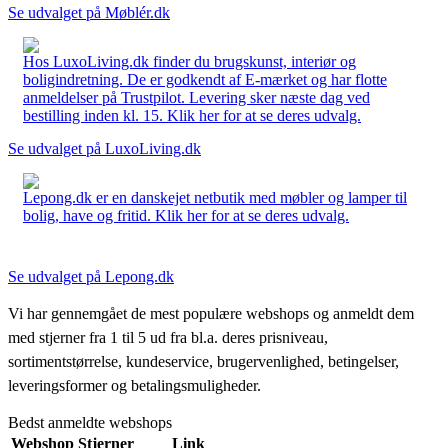
Se udvalget på Møblér.dk
Hos LuxoLiving.dk finder du brugskunst, interiør og
boligindretning. De er godkendt af E-mærket og har flotte
anmeldelser på Trustpilot. Levering sker næste dag ved
bestilling inden kl. 15. Klik her for at se deres udvalg.
Se udvalget på LuxoLiving.dk
Lepong.dk er en danskejet netbutik med møbler og lamper til
bolig, have og fritid. Klik her for at se deres udvalg.
Se udvalget på Lepong.dk
Vi har gennemgået de mest populære webshops og anmeldt dem
med stjerner fra 1 til 5 ud fra bl.a. deres prisniveau,
sortimentstørrelse, kundeservice, brugervenlighed, betingelser,
leveringsformer og betalingsmuligheder.
Bedst anmeldte webshops
Webshop
Stjerner
Link