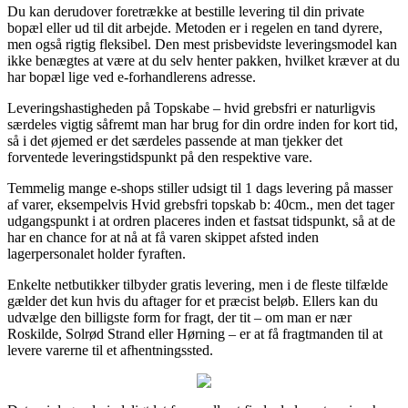
Du kan derudover foretrække at bestille levering til din private
bopæl eller ud til dit arbejde. Metoden er i regelen en tand dyrere,
men også rigtig fleksibel. Den mest prisbevidste leveringsmodel kan
ikke benægtes at være at du selv henter pakken, hvilket kræver at du
har bopæl lige ved e-forhandlerens adresse.
Leveringshastigheden på Topskabe – hvid grebsfri er naturligvis
særdeles vigtig såfremt man har brug for din ordre inden for kort tid,
så i det øjemed er det særdeles passende at man tjekker det
forventede leveringstidspunkt på den respektive vare.
Temmelig mange e-shops stiller udsigt til 1 dags levering på masser
af varer, eksempelvis Hvid grebsfri topskab b: 40cm., men det tager
udgangspunkt i at ordren placeres inden et fastsat tidspunkt, så at de
har en chance for at nå at få varen skippet afsted inden
lagerpersonalet holder fyraften.
Enkelte netbutikker tilbyder gratis levering, men i de fleste tilfælde
gælder det kun hvis du aftager for et præcist beløb. Ellers kan du
udvælge den billigste form for fragt, der tit – om man er nær
Roskilde, Solrød Strand eller Hørning – er at få fragtmanden til at
levere varerne til et afhentningssted.