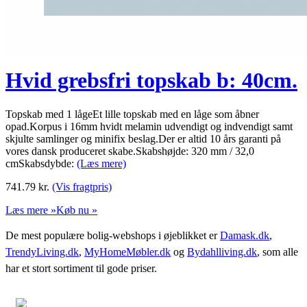
Hvid grebsfri topskab b: 40cm.
Topskab med 1 lågeEt lille topskab med en låge som åbner
opad.Korpus i 16mm hvidt melamin udvendigt og indvendigt samt
skjulte samlinger og minifix beslag.Der er altid 10 års garanti på
vores dansk produceret skabe.Skabshøjde: 320 mm / 32,0
cmSkabsdybde:
(Læs mere)
741.79
kr.
(Vis fragtpris)
Læs mere »
Køb nu »
De mest populære bolig-webshops i øjeblikket er
Damask.dk
,
TrendyLiving.dk
,
MyHomeMøbler.dk
og
Bydahlliving.dk
, som alle
har et stort sortiment til gode priser.