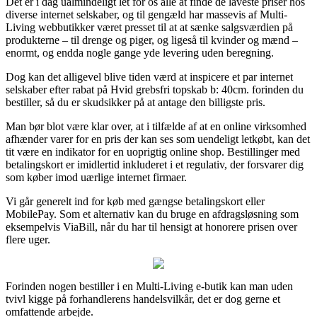
Det er i dag ualmindeligt let for os alle at finde de laveste priser hos
diverse internet selskaber, og til gengæld har massevis af Multi-
Living webbutikker været presset til at at sænke salgsværdien på
produkterne – til drenge og piger, og ligeså til kvinder og mænd –
enormt, og endda nogle gange yde levering uden beregning.
Dog kan det alligevel blive tiden værd at inspicere et par internet
selskaber efter rabat på Hvid grebsfri topskab b: 40cm. forinden du
bestiller, så du er skudsikker på at antage den billigste pris.
Man bør blot være klar over, at i tilfælde af at en online virksomhed
afhænder varer for en pris der kan ses som uendeligt letkøbt, kan det
tit være en indikator for en uoprigtig online shop. Bestillinger med
betalingskort er imidlertid inkluderet i et regulativ, der forsvarer dig
som køber imod uærlige internet firmaer.
Vi går generelt ind for køb med gængse betalingskort eller
MobilePay. Som et alternativ kan du bruge en afdragsløsning som
eksempelvis ViaBill, når du har til hensigt at honorere prisen over
flere uger.
Forinden nogen bestiller i en Multi-Living e-butik kan man uden
tvivl kigge på forhandlerens handelsvilkår, det er dog gerne et
omfattende arbejde.