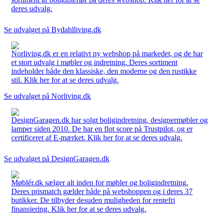
deres udvalg.
Se udvalget på Bydahlliving.dk
Norliving.dk er en relativt ny webshop på markedet, og de har
et stort udvalg i møbler og indretning. Deres sortiment
indeholder både den klassiske, den moderne og den rustikke
stil. Klik her for at se deres udvalg.
Se udvalget på Norliving.dk
DesignGaragen.dk har solgt boligindretning, designermøbler og
lamper siden 2010. De har en flot score på Trustpilot, og er
certificeret af E-mærket. Klik her for at se deres udvalg.
Se udvalget på DesignGaragen.dk
Møblér.dk sælger alt inden for møbler og boligindretning.
Deres prismatch gælder både på webshoppen og i deres 37
butikker. De tilbyder desuden muligheden for rentefri
finansiering. Klik her for at se deres udvalg.