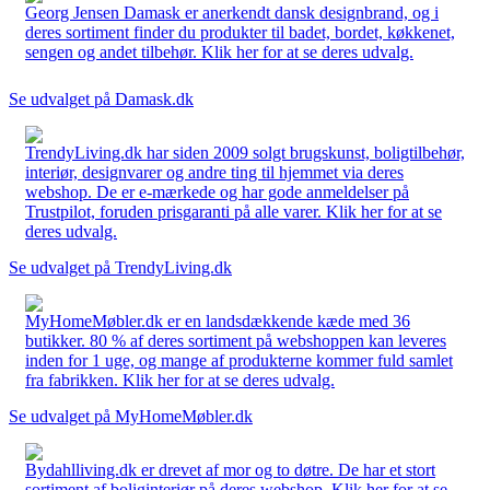
Georg Jensen Damask er anerkendt dansk designbrand, og i
deres sortiment finder du produkter til badet, bordet, køkkenet,
sengen og andet tilbehør. Klik her for at se deres udvalg.
Se udvalget på Damask.dk
TrendyLiving.dk har siden 2009 solgt brugskunst, boligtilbehør,
interiør, designvarer og andre ting til hjemmet via deres
webshop. De er e-mærkede og har gode anmeldelser på
Trustpilot, foruden prisgaranti på alle varer. Klik her for at se
deres udvalg.
Se udvalget på TrendyLiving.dk
MyHomeMøbler.dk er en landsdækkende kæde med 36
butikker. 80 % af deres sortiment på webshoppen kan leveres
inden for 1 uge, og mange af produkterne kommer fuld samlet
fra fabrikken. Klik her for at se deres udvalg.
Se udvalget på MyHomeMøbler.dk
Bydahlliving.dk er drevet af mor og to døtre. De har et stort
sortiment af boliginteriør på deres webshop. Klik her for at se