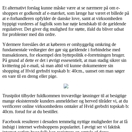
Et alternativt forslag kunne måske være at se nærmere på om e-
shoppen er godkendt af e-mærket, som længe har været et billede på
at e-forhandleren opfylder de danske love, samt at virksomheden
hyppigt vurderes af fagfolk som har nøje kendskab til de gældende
regulativer. Det giver dig mulighed for støtte, ifald du bliver udsat
for problemer med din ordre.
Ydermere foreslåes det at køberen er omhyggelig omkring de
fundamentale vedtægter der gør sig gældende i forbindelse med
transaktionen, for eksempel den byttepolitik e-forretningen bruger.
På grund af dette er det i øvrigt essesentielt, at man stadig sikrer sin
kvittering på e-mail, så man altid vil kunne dokumentere sin
shopping af Hvid grebsfri topskab b: 40cm., uanset om man søger
en vare til en dreng eller pige.
Trustpilot tilbyder fuldkommen troværdige løsninger til at besigtige
mange eksisterende kunders anmeldelser og herved tilråder vi, at du
verificerer online virksomhedens omtaler af Hvid grebsfri topskab b:
40cm. forud for at du bestiller.
Facebook resulterer i desuden temmelig nyttige muligheder for at få
indsigt i internet webshoppens popularitet. I øvrigt ser vi faktisk