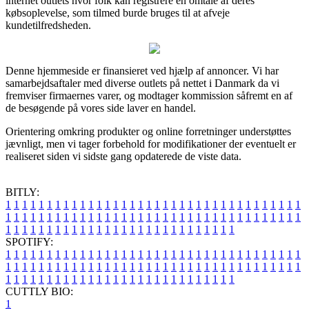
internet outlets hvor folk kan registrere en omtale af deres
købsoplevelse, som tilmed burde bruges til at afveje
kundetilfredsheden.
Denne hjemmeside er finansieret ved hjælp af annoncer. Vi har
samarbejdsaftaler med diverse outlets på nettet i Danmark da vi
fremviser firmaernes varer, og modtager kommission såfremt en af
de besøgende på vores side laver en handel.
Orientering omkring produkter og online forretninger understøttes
jævnligt, men vi tager forbehold for modifikationer der eventuelt er
realiseret siden vi sidste gang opdaterede de viste data.
BITLY:
1
1
1
1
1
1
1
1
1
1
1
1
1
1
1
1
1
1
1
1
1
1
1
1
1
1
1
1
1
1
1
1
1
1
1
1
1
1
1
1
1
1
1
1
1
1
1
1
1
1
1
1
1
1
1
1
1
1
1
1
1
1
1
1
1
1
1
1
1
1
1
1
1
1
1
1
1
1
1
1
1
1
1
1
1
1
1
1
1
1
1
1
1
1
1
1
1
1
1
1
SPOTIFY:
1
1
1
1
1
1
1
1
1
1
1
1
1
1
1
1
1
1
1
1
1
1
1
1
1
1
1
1
1
1
1
1
1
1
1
1
1
1
1
1
1
1
1
1
1
1
1
1
1
1
1
1
1
1
1
1
1
1
1
1
1
1
1
1
1
1
1
1
1
1
1
1
1
1
1
1
1
1
1
1
1
1
1
1
1
1
1
1
1
1
1
1
1
1
1
1
1
1
1
1
CUTTLY BIO:
1