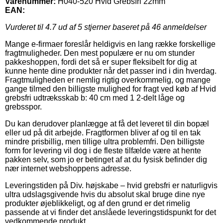
Varenummer:
H040-520 Hvid Grebsfri 22mm
EAN:
Vurderet til
4.7
ud af 5 stjerner baseret på
46
anmeldelser
Mange e-firmaer foreslår heldigvis en lang række forskellige
fragtmuligheder. Den mest populære er nu om stunder
pakkeshoppen, fordi det så er super fleksibelt for dig at
kunne hente dine produkter når det passer ind i din hverdag.
Fragtmuligheden er nemlig rigtig overkommelig, og mange
gange tilmed den billigste mulighed for fragt ved køb af Hvid
grebsfri udtræksskab b: 40 cm med 1 2-delt låge og
grebsspor.
Du kan derudover planlægge at få det leveret til din bopæl
eller ud på dit arbejde. Fragtformen bliver af og til en tak
mindre prisbillig, men tillige ultra problemfri. Den billigste
form for levering vil dog i de fleste tilfælde være at hente
pakken selv, som jo er betinget af at du fysisk befinder dig
nær internet webshoppens adresse.
Leveringstiden på Div. højskabe – hvid grebsfri er naturligvis
ultra udslagsgivende hvis du absolut skal bruge dine nye
produkter øjeblikkeligt, og af den grund er det rimelig
passende at vi finder det anslåede leveringstidspunkt for det
vedkommende produkt.