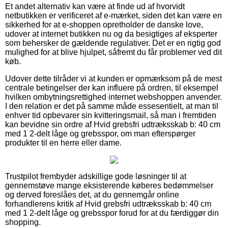
Et andet alternativ kan være at finde ud af hvorvidt
netbutikken er verificeret af e-mærket, siden det kan være en
sikkerhed for at e-shoppen opretholder de danske love,
udover at internet butikken nu og da besigtiges af eksperter
som behersker de gældende regulativer. Det er en rigtig god
mulighed for at blive hjulpet, såfremt du får problemer ved dit
køb.
Udover dette tilråder vi at kunden er opmærksom på de mest
centrale betingelser der kan influere på ordren, til eksempel
hvilken ombytningsrettighed internet webshoppen anvender.
I den relation er det på samme måde essesentielt, at man til
enhver tid opbevarer sin kvitteringsmail, så man i fremtiden
kan bevidne sin ordre af Hvid grebsfri udtræksskab b: 40 cm
med 1 2-delt låge og grebsspor, om man efterspørger
produkter til en herre eller dame.
Trustpilot frembyder adskillige gode løsninger til at
gennemstøve mange eksisterende køberes bedømmelser
og derved foreslåes det, at du gennemgår online
forhandlerens kritik af Hvid grebsfri udtræksskab b: 40 cm
med 1 2-delt låge og grebsspor forud for at du færdiggør din
shopping.