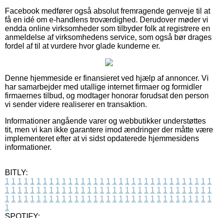
Facebook medfører også absolut fremragende genveje til at
få en idé om e-handlens troværdighed. Derudover møder vi
endda online virksomheder som tilbyder folk at registrere en
anmeldelse af virksomhedens service, som også bør drages
fordel af til at vurdere hvor glade kunderne er.
Denne hjemmeside er finansieret ved hjælp af annoncer. Vi
har samarbejder med utallige internet firmaer og formidler
firmaernes tilbud, og modtager honorar forudsat den person
vi sender videre realiserer en transaktion.
Informationer angående varer og webbutikker understøttes
tit, men vi kan ikke garantere imod ændringer der måtte være
implementeret efter at vi sidst opdaterede hjemmesidens
informationer.
BITLY:
1
1
1
1
1
1
1
1
1
1
1
1
1
1
1
1
1
1
1
1
1
1
1
1
1
1
1
1
1
1
1
1
1
1
1
1
1
1
1
1
1
1
1
1
1
1
1
1
1
1
1
1
1
1
1
1
1
1
1
1
1
1
1
1
1
1
1
1
1
1
1
1
1
1
1
1
1
1
1
1
1
1
1
1
1
1
1
1
1
1
1
1
1
1
1
1
1
1
1
1
SPOTIFY: