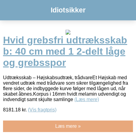
Idiotsikker
Hvid grebsfri udtræksskab
b: 40 cm med 1 2-delt låge
og grebsspor
Udtræksskab – Højskabsudtræk, trådvareEt Højskab med
vendret udtræk med trådvare som sikrer tilgængelighed fra
flere sider, de indbyggede kurve følger med lågen ud, når
skabet åbnes.Korpus i 16mm hvidt melamin udvendigt og
indvendigt samt skjulte samlinge
(Læs mere)
8181.18
kr.
(Vis fragtpris)
Læs mere »