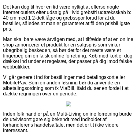
Det kan dog til hver en tid være nyttigt at efterse nogle
internet outlets efter udsalg på Hvid grebsfri udtræksskab b:
40 cm med 1 2-delt låge og grebsspor forud for at du
bestiller, således at man er garanteret at få den prisbilligste
pris.
Man skal bare være årvågen med, at i tilfælde af at en online
shop annoncerer et produkt for en salgspris som virker
ubegribelig beskeden, så bør det for det meste være et
fingerpeg om en falsk online forretning. Køb med kort er dog
dækket ind under et regelsæt, der passer på dig imod falske
webbutikker.
Vi går generelt ind for bestillinger med betalingskort eller
MobilePay. Som en anden løsning bør du anvende en
afbetalingsordning som fx ViaBill, ifald du ser en fordel i at
dække regningen over en periode.
Inden folk handler på en Multi-Living online forretning burde
de utvivlsomt gøre sig bekendt med indholdet af
forhandlerens handelsaftale, men det er tit ikke videre
interessant.