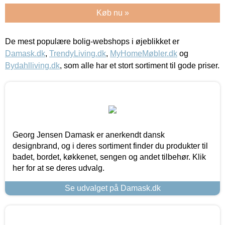
Køb nu »
De mest populære bolig-webshops i øjeblikket er
Damask.dk
,
TrendyLiving.dk
,
MyHomeMøbler.dk
og
Bydahlliving.dk
, som alle har et stort sortiment til gode priser.
Georg Jensen Damask er anerkendt dansk
designbrand, og i deres sortiment finder du produkter til
badet, bordet, køkkenet, sengen og andet tilbehør. Klik
her for at se deres udvalg.
Se udvalget på Damask.dk