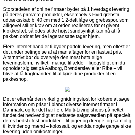
Størstedelen af online firmaer byder på 1 hverdags levering
på deres primære produkter, eksempelvis Hvid grebsfri
udtræksskab b: 40 cm med 1 2-delt låge og grebsspor, som
alligevel stiller krav om at orden realiseres før et givent
klokkeslæt, således at de højst sandsynligt kan nå at få
pakken ordnet før de lageransatte tager hjem.
Flere internet handler tilbyder portofri levering, men oftest er
det under betingelse af at man aftager for en fastsat pris.
Alternativt bør du overveje den mest betalelige
leveringsform, hvilket i mange tilfælde – ligegyldigt om du
opholder sig tæt på Aalborg, Brønderslev eller Ribe – vil
blive at få fragtmanden til at køre dine produkter til en
pakkeshop.
Det er efterhånden virkelig gnidningsløst for købere at søge
information om priser i blandt diverse internet firmaer i
Danmark, og for det har flere Multi-Living shops på nettet
fundet det nødvendigt at nedsætte salgsværdien på specielt
deres bedst i test produkter – til piger og drenge, og samtidig
til kvinder og mænd – kolossalt, og endda nogle gange sikre
levering uden omkostninger.