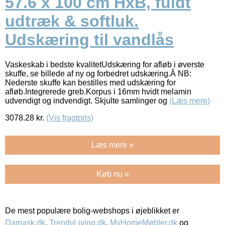
57.6 x 100 cm HxB, fuldt
udtræk & softluk.
Udskæring til vandlås
Vaskeskab i bedste kvalitetUdskæring for afløb i øverste
skuffe, se billede af ny og forbedret udskæring.Â NB:
Nederste skuffe kan bestilles med udskæring for
afløb.Integrerede greb.Korpus i 16mm hvidt melamin
udvendigt og indvendigt. Skjulte samlinger og
(Læs mere)
3078.28
kr.
(Vis fragtpris)
Læs mere »
Køb nu »
De mest populære bolig-webshops i øjeblikket er
Damask.dk
,
TrendyLiving.dk
,
MyHomeMøbler.dk
og