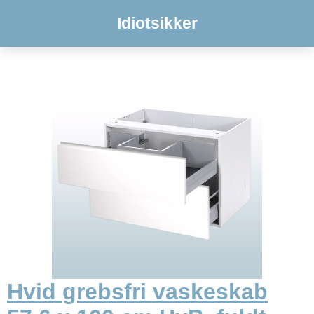
Idiotsikker
Hvid grebsfri vaskeskab