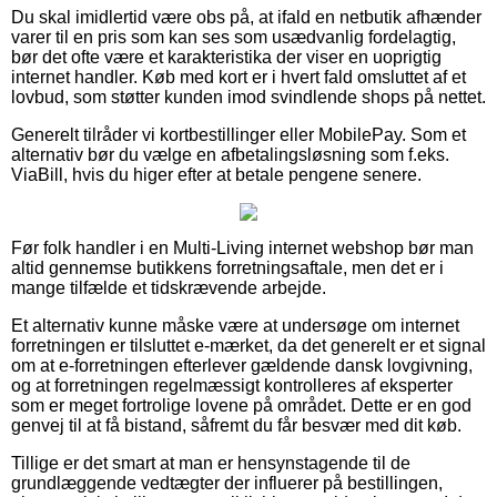
Du skal imidlertid være obs på, at ifald en netbutik afhænder
varer til en pris som kan ses som usædvanlig fordelagtig,
bør det ofte være et karakteristika der viser en uoprigtig
internet handler. Køb med kort er i hvert fald omsluttet af et
lovbud, som støtter kunden imod svindlende shops på nettet.
Generelt tilråder vi kortbestillinger eller MobilePay. Som et
alternativ bør du vælge en afbetalingsløsning som f.eks.
ViaBill, hvis du higer efter at betale pengene senere.
Før folk handler i en Multi-Living internet webshop bør man
altid gennemse butikkens forretningsaftale, men det er i
mange tilfælde et tidskrævende arbejde.
Et alternativ kunne måske være at undersøge om internet
forretningen er tilsluttet e-mærket, da det generelt er et signal
om at e-forretningen efterlever gældende dansk lovgivning,
og at forretningen regelmæssigt kontrolleres af eksperter
som er meget fortrolige lovene på området. Dette er en god
genvej til at få bistand, såfremt du får besvær med dit køb.
Tillige er det smart at man er hensynstagende til de
grundlæggende vedtægter der influerer på bestillingen,