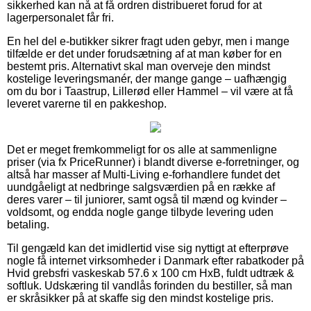
sikkerhed kan nå at få ordren distribueret forud for at
lagerpersonalet får fri.
En hel del e-butikker sikrer fragt uden gebyr, men i mange
tilfælde er det under forudsætning af at man køber for en
bestemt pris. Alternativt skal man overveje den mindst
kostelige leveringsmanér, der mange gange – uafhængig
om du bor i Taastrup, Lillerød eller Hammel – vil være at få
leveret varerne til en pakkeshop.
Det er meget fremkommeligt for os alle at sammenligne
priser (via fx PriceRunner) i blandt diverse e-forretninger, og
altså har masser af Multi-Living e-forhandlere fundet det
uundgåeligt at nedbringe salgsværdien på en række af
deres varer – til juniorer, samt også til mænd og kvinder –
voldsomt, og endda nogle gange tilbyde levering uden
betaling.
Til gengæld kan det imidlertid vise sig nyttigt at efterprøve
nogle få internet virksomheder i Danmark efter rabatkoder på
Hvid grebsfri vaskeskab 57.6 x 100 cm HxB, fuldt udtræk &
softluk. Udskæring til vandlås forinden du bestiller, så man
er skråsikker på at skaffe sig den mindst kostelige pris.