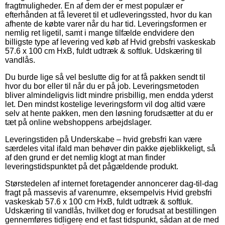
fragtmuligheder. En af dem der er mest populær er
efterhånden at få leveret til et udleveringssted, hvor du kan
afhente de købte varer når du har tid. Leveringsformen er
nemlig ret ligetil, samt i mange tilfælde endvidere den
billigste type af levering ved køb af Hvid grebsfri vaskeskab
57.6 x 100 cm HxB, fuldt udtræk & softluk. Udskæring til
vandlås.
Du burde lige så vel beslutte dig for at få pakken sendt til
hvor du bor eller til når du er på job. Leveringsmetoden
bliver almindeligvis lidt mindre prisbillig, men endda yderst
let. Den mindst kostelige leveringsform vil dog altid være
selv at hente pakken, men den løsning forudsætter at du er
tæt på online webshoppens arbejdslager.
Leveringstiden på Underskabe – hvid grebsfri kan være
særdeles vital ifald man behøver din pakke øjeblikkeligt, så
af den grund er det nemlig klogt at man finder
leveringstidspunktet på det pågældende produkt.
Størstedelen af internet foretagender annoncerer dag-til-dag
fragt på massevis af varenumre, eksempelvis Hvid grebsfri
vaskeskab 57.6 x 100 cm HxB, fuldt udtræk & softluk.
Udskæring til vandlås, hvilket dog er forudsat at bestillingen
gennemføres tidligere end et fast tidspunkt, sådan at de med