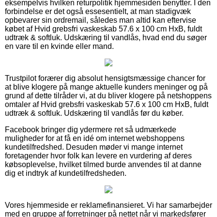
eksempelvis hvilken returpolitik hjemmesiden benytter. I den
forbindelse er det også essesentielt, at man stadigvæk
opbevarer sin ordremail, således man altid kan eftervise
købet af Hvid grebsfri vaskeskab 57.6 x 100 cm HxB, fuldt
udtræk & softluk. Udskæring til vandlås, hvad end du søger
en vare til en kvinde eller mand.
Trustpilot forærer dig absolut hensigtsmæssige chancer for
at blive klogere på mange aktuelle kunders meninger og på
grund af dette tilråder vi, at du bliver klogere på netshoppens
omtaler af Hvid grebsfri vaskeskab 57.6 x 100 cm HxB, fuldt
udtræk & softluk. Udskæring til vandlås før du køber.
Facebook bringer dig ydermere ret så udmærkede
muligheder for at få en idé om internet webshoppens
kundetilfredshed. Desuden møder vi mange internet
foretagender hvor folk kan levere en vurdering af deres
købsoplevelse, hvilket tilmed burde anvendes til at danne
dig et indtryk af kundetilfredsheden.
Vores hjemmeside er reklamefinansieret. Vi har samarbejder
med en gruppe af forretninger på nettet når vi markedsfører